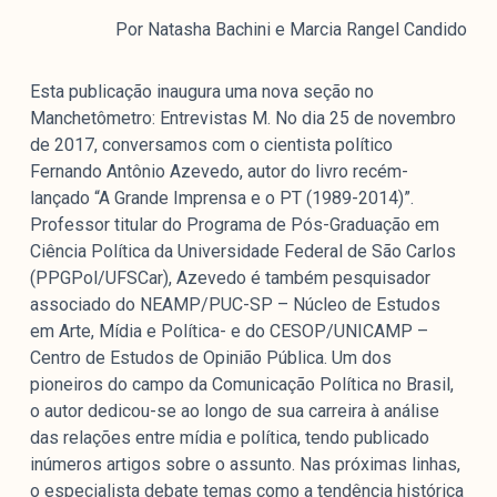
colabore
Por Natasha Bachini e Marcia Rangel Candido
Esta publicação inaugura uma nova seção no
Manchetômetro: Entrevistas M. No dia 25 de novembro
O Manchetômetro é um site de acompanhamento da
de 2017, conversamos com o cientista político
cobertura da grande mídia sobre temas de economia e
Fernando Antônio Azevedo, autor do livro recém-
política produzido pelo Laboratório de Estudos de Mídia
lançado “A Grande Imprensa e o PT (1989-2014)”.
e Esfera Pública (LEMEP). O LEMEP tem registro no
Professor titular do Programa de Pós-Graduação em
Diretório de Grupos de Pesquisa do CNPq e é sediado
Ciência Política da Universidade Federal de São Carlos
no Instituto de Estudos Sociais e Políticos (IESP) da
(PPGPol/UFSCar), Azevedo é também pesquisador
Universidade do Estado do Rio de Janeiro (UERJ). O
associado do NEAMP/PUC-SP – Núcleo de Estudos
Manchetômetro não tem filiação com partidos ou grupos
em Arte, Mídia e Política- e do CESOP/UNICAMP –
econômicos.
Centro de Estudos de Opinião Pública. Um dos
pioneiros do campo da Comunicação Política no Brasil,
Parceria
o autor dedicou-se ao longo de sua carreira à análise
das relações entre mídia e política, tendo publicado
inúmeros artigos sobre o assunto. Nas próximas linhas,
o especialista debate temas como a tendência histórica