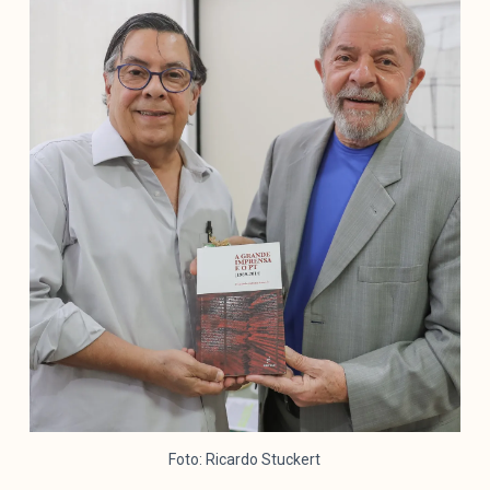
Mediómetro
Política Externa Brasileira
Boletim da Pluralidade M
Entrevistas M
Institucional
Nossa História
Missão
Metodologia
Equipe
Na Mídia
Parcerias
Contato
Foto: Ricardo Stuckert