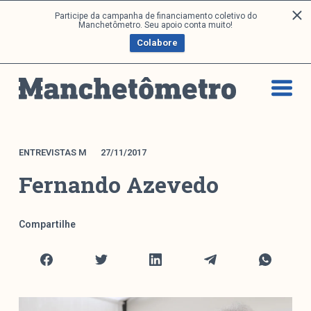
P
Participe da campanha de financiamento coletivo do
Análises
Manchetômetro. Seu apoio conta muito!
u
Colabore
l
a
Artigos e Capítulos
r
DONI
p
PNR
a
Série M
r
a
Boletim M
ENTREVISTAS M
27/11/2017
o
Podcasts
Fernando Azevedo
c
M Facebook
o
M Instagram
n
Compartilhe
Livros
t
e
ú
Arquivos
d
o