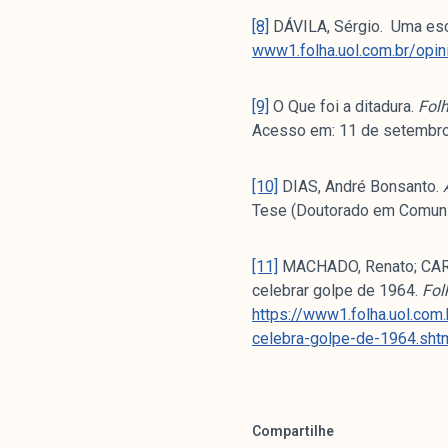
[8]
DÁVILA, Sérgio. Uma esco
www1.folha.uol.com.br/opin
[9]
O Que foi a ditadura.
Folh
Acesso em: 11 de setembro
[10]
DIAS, André Bonsanto.
A
Tese (Doutorado em Comunic
[11]
MACHADO, Renato; CARVA
celebrar golpe de 1964.
Fol
https://www1.folha.uol.co
celebra-golpe-de-1964.sht
Compartilhe