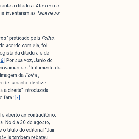
rante a ditadura. Atos como
ais inventaram as
fake news
ores” praticado pela
Folha
,
de acordo com ela, foi
ogista da ditadura e de
[6]
Por sua vez, Janio de
na novamente o “tratamento de
 à imagem da
Folha
,
os de tamanho deslize
 a direita” introduzida
 fará.”
[7]
 e aberto ao contraditório,
a. No dia 30 de agosto,
 título do editorial “Jair
 Dávila também rebateu