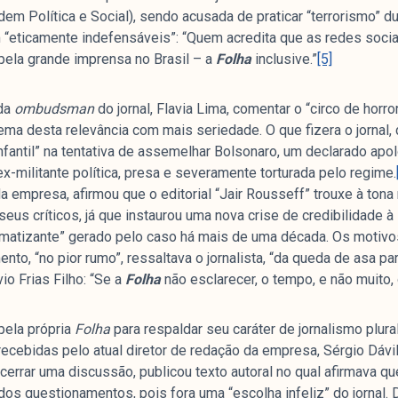
 Política e Social), sendo acusada de praticar “terrorismo” du
am “eticamente indefensáveis”: “Quem acredita que as redes soci
pela grande imprensa no Brasil – a
Folha
inclusive.”
[5]
 da
ombudsman
do jornal, Flavia Lima, comentar o “circo de horr
ema desta relevância com mais seriedade. O que fizera o jornal, 
infantil” na tentativa de assemelhar Bolsonaro, um declarado apol
ex-militante política, presa e severamente torturada pelo regime.
 da empresa, afirmou que o editorial “Jair Rousseff” trouxe à to
 e seus críticos, já que instaurou uma nova crise de credibilidade
aumatizante” gerado pelo caso há mais de uma década. Os motiv
o, “no pior rumo”, ressaltava o jornalista, “da queda de asa para
io Frias Filho: “Se a
Folha
não esclarecer, o tempo, e não muito, o
pela própria
Folha
para respaldar seu caráter de jornalismo plural
recebidas pelo atual diretor de redação da empresa, Sérgio Dávil
errar uma discussão, publicou texto autoral no qual afirmava que o
s questionamentos, pois fora uma “escolha infeliz” do jornal.