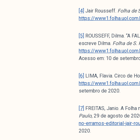
[4]
Jair Rousseff.
Folha de 
https://www1.folha.uol.com.
[5]
ROUSSEFF, Dilma. “A FAL
escreve Dilma.
Folha de S. 
https://www1.folha.uol.com
Acesso em: 10 de setembro
[6]
LIMA, Flavia. Circo de Ho
https://www1.folha.uol.com
setembro de 2020.
[7]
FREITAS, Janio. A Folha no
Paulo
, 29 de agosto de 202
no-erramos-editorial-jair-r
2020.