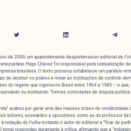
reiro de 2009, um aparentemente despretensioso editorial da
Fol
 venezuelano Hugo Chávez foi responsável pela reatualização de
mprensa brasileira. O texto procurou estabelecer um paralelo en
z de destruir os pilares e minar as instituições de controle dem
so do regime que vigorou no Brasil entre 1964 e 1985 – e que, s
reservando ou instituindo “formas controladas de disputa política
da” acabou por gerar uma das maiores crises de credibilidade da
eus leitores, assinantes e opositores, como as do professor da
a à redação da
Folha
instando o autor do editorial a “ficar de joe
 O jornal respondeu duramente à crítica, afirmando que a “indign