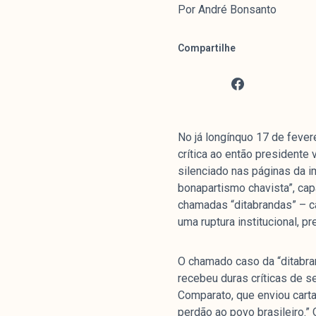
Por André Bonsanto
Compartilhe
No já longínquo 17 de feve
crítica ao então presidente
silenciado nas páginas da i
bonapartismo chavista”, capa
chamadas “ditabrandas” – ca
uma ruptura institucional, p
O chamado caso da “ditabran
recebeu duras críticas de s
Comparato, que enviou cart
perdão ao povo brasileiro.”