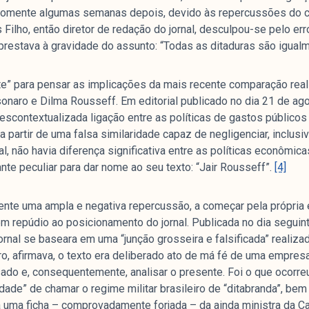
 somente algumas semanas depois, devido às repercussões do 
 Filho, então diretor de redação do jornal, desculpou-se pelo err
 prestava à gravidade do assunto: “Todas as ditaduras são igual
” para pensar as implicações da mais recente comparação reali
sonaro e Dilma Rousseff. Em editorial publicado no dia 21 de ag
scontextualizada ligação entre as políticas de gastos públicos
artir de uma falsa similaridade capaz de negligenciar, inclusive,
nal, não havia diferença significativa entre as políticas econômi
e peculiar para dar nome ao seu texto: “Jair Rousseff”.
[4]
ente uma ampla e negativa repercussão, a começar pela própria 
m repúdio ao posicionamento do jornal. Publicada no dia seguin
jornal se baseara em uma “junção grosseira e falsificada” realiza
ro, afirmava, o texto era deliberado ato de má fé de uma empresa
do e, consequentemente, analisar o presente. Foi o que ocorreu
idade” de chamar o regime militar brasileiro de “ditabranda”, b
 uma ficha – comprovadamente forjada – da ainda ministra da Ca