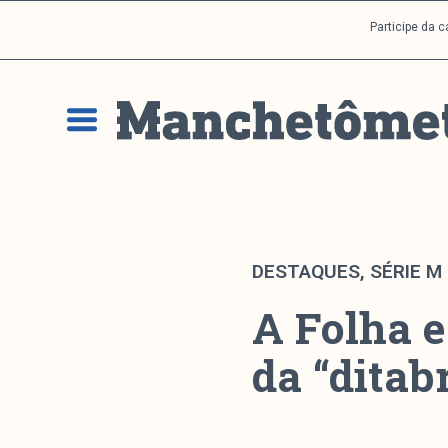
P
Participe da 
u
l
a
r
p
a
r
a
o
c
DESTAQUES
,
SÉRIE M
o
A Folha e
n
t
da “ditab
e
ú
d
o