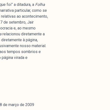
ue foi” a ditadura, a
Folha
rrativa particular, como se
 relativas ao acontecimento,
Parceria
7 de setembro, Jair
mocracia e, ao mesmo
ha
relacionou diretamente a
 diretamente à página,
lusivamente nosso material.
o aos tempos sombrios e
 página virada e
, 08 de março de 2009