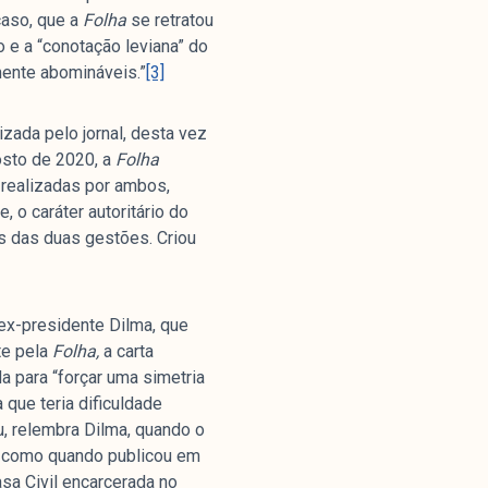
caso, que a
Folha
se retratou
o e a “conotação leviana” do
mente abomináveis.”
[3]
zada pelo jornal, desta vez
osto de 2020, a
Folha
 realizadas por ambos,
 o caráter autoritário do
cas das duas gestões. Criou
ex-presidente Dilma, que
te pela
Folha,
a carta
da para “forçar uma simetria
 que teria dificuldade
, relembra Dilma, quando o
em como quando publicou em
sa Civil encarcerada no