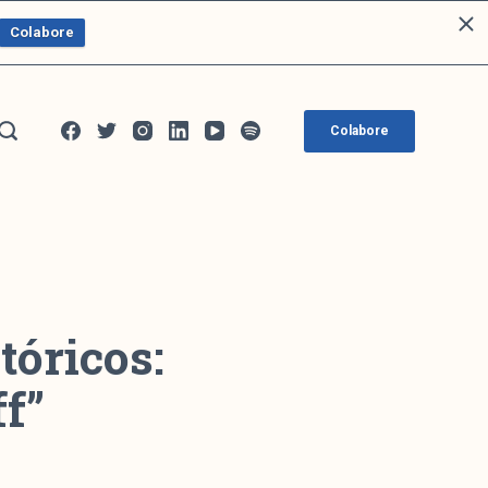
Colabore
Colabore
tóricos:
f”