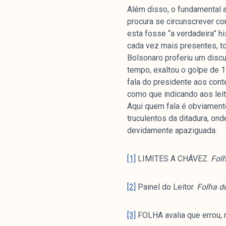
Livros
Além disso, o fundamental aq
procura se circunscrever co
esta fosse “a verdadeira” hi
colabor
cada vez mais presentes, to
Bolsonaro proferiu um disc
tempo, exaltou o golpe de 19
fala do presidente aos con
O Manchetômetro é um site de aco
como que indicando aos leit
temas de economia e política prod
Aqui quem fala é obviamen
Esfera Pública (LEMEP). O LEMEP t
truculentos da ditadura, on
do CNPq e é sediado no Instituto d
devidamente apaziguada.
Universidade do Estado do Rio de 
com partidos ou grupos econômico
[1]
LIMITES A CHÁVEZ.
Folh
[2]
Painel do Leitor.
Folha d
[3]
FOLHA avalia que errou, m