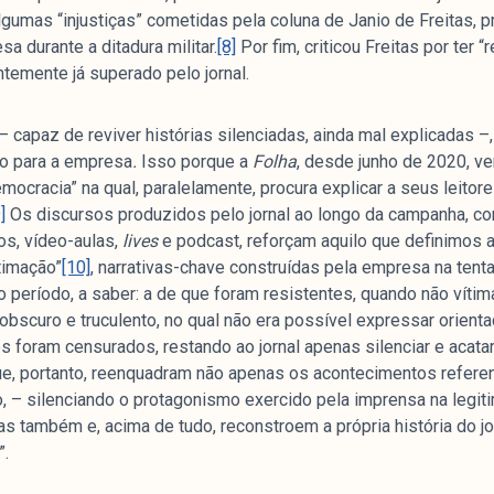
gumas “injustiças” cometidas pela coluna de Janio de Freitas, p
a durante a ditadura militar.
[8]
Por fim, criticou Freitas por ter 
ntemente já superado pelo jornal.
capaz de reviver histórias silenciadas, ainda mal explicadas –
o para a empresa
.
Isso porque a
Folha
, desde junho de 2020, 
Arquivos
I
cracia” na qual, paralelamente, procura explicar a seus leitores
]
Os discursos produzidos pelo jornal ao longo da campanha, c
os, vídeo-aulas,
lives
e podcast, reforçam aquilo que definimos 
Mediómetro
No
timação”
[10]
, narrativas-chave construídas pela empresa na ten
Política Externa Brasileira
Mi
o período, a saber: a de que foram resistentes, quando não vítim
Boletim da Pluralidade M
Me
bscuro e truculento, no qual não era possível expressar orient
s foram censurados, restando ao jornal apenas silenciar e acat
Entrevistas M
Eq
ue, portanto, reenquadram não apenas os acontecimentos referen
Na
, – silenciando o protagonismo exercido pela imprensa na legit
Par
as também e, acima de tudo, reconstroem a própria história do j
Co
”.