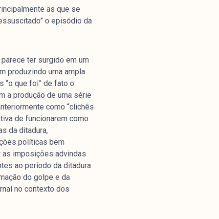
rincipalmente as que se
“ressuscitado” o episódio da
, parece ter surgido em um
vem produzindo uma ampla
nstitucional
 “o que foi” de fato o
om a produção de uma série
anteriormente como “clichês
ssa História
tativa de funcionarem como
ssão
as da ditadura,
todologia
ações políticas bem
ar as imposições advindas
uipe
tes ao período da ditadura
 Mídia
imação do golpe e da
cerias
ornal no contexto dos
ntato