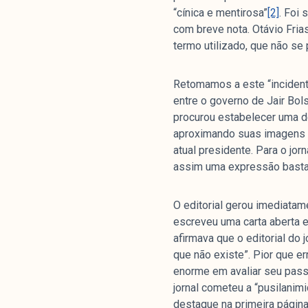
“cínica e mentirosa”
[2]
. Foi
com breve nota. Otávio Frias
termo utilizado, que não se
Retomamos a este “incidente
entre o governo de Jair Bol
procurou estabelecer uma de
aproximando suas imagens a p
atual presidente. Para o jor
assim uma expressão bastant
O editorial gerou imediatam
escreveu uma carta aberta e
afirmava que o editorial do 
que não existe”. Pior que er
enorme em avaliar seu passa
jornal cometeu a “pusilanim
destaque na primeira página