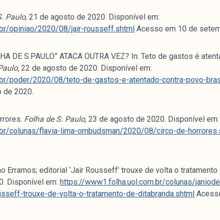
S. Paulo
, 21 de agosto de 2020. Disponível em:
br/opiniao/2020/08/jair-rousseff.shtml
Acesso em 10 de setem
HA DE S.PAULO” ATACA OUTRA VEZ? In: Teto de gastos é atentad
Paulo
, 22 de agosto de 2020. Disponível em:
.br/poder/2020/08/teto-de-gastos-e-atentado-contra-povo-bras
 de 2020.
rrores.
Folha de S. Paulo
, 23 de agosto de 2020. Disponível em
.br/colunas/flavia-lima-ombudsman/2020/08/circo-de-horrores.
 Erramos; editorial ‘Jair Rousseff’ trouxe de volta o tratamento 
0. Disponível em:
https://www1.folha.uol.com.br/colunas/janiod
ousseff-trouxe-de-volta-o-tratamento-de-ditabranda.shtml
Acesso