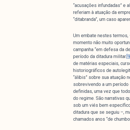
“acusações infundadas” e al
referiam à atuação da empres
“ditabranda”, um caso apare
Um embate nestes termos, – 
momento não muito oportun
Análises
campanha “em defesa da demo
período da ditadura militar.
[9
de matérias especiais, curs
Artigos e Capítulos
historiográficos de autolegi
DONI
“álibis” sobre sua atuação n
PNR
sobrevivendo a um período o
definidas, uma vez que todo
Série M
do regime. São narrativas q
Boletim M
sob um viés bem específico
Podcasts
ditadura que se seguiu –, m
M Facebook
chamados anos “de chumbo
M Instagram