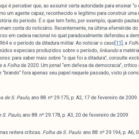
ui é perceber que, ao assumir certa autoridade para ensinar “o q
mo um agente capaz, reconhecido e legítimo para construir uma na
stória do período. É o que tem feito, por exemplo, quando pautas
e
mam conta do noticiário. Recentemente, na última efeméride do 
urso em cadeia nacional no qual paradoxalmente defendeu a de
64 e o período da ditadura militar. Ao noticiar o caso
[11]
, a
Fol
teúdos especiais produzidos sobre o período,
linkando
a matéria
mpanhamento da cobertura da grande mídia sobre
ores: para saber mais sobre “o que foi a ditadura”, consulte exc
uzido pelo Laboratório de Estudos de Mídia e
te a
Folha
de 2020. Um jornal “em defesa da democracia”, crític
em registro no Diretório de Grupos de Pesquisa
de “brando” fora apenas seu papel naquele passado, visto já como
e Estudos Sociais e Políticos (IESP) da
Janeiro (UERJ). O Manchetômetro não tem filiação
s.
a de S. Paulo
, ano 88. nº 29.175, p. A2, 17 de fevereiro de 2009.
e S. Paulo
, ano 88. nº 29.178, p. A3, 20 de fevereiro de 2009
as reitera críticas.
Folha de S. Paulo
. ano 88. nº 29.194, p. A6