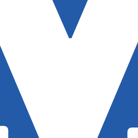
Entrevistas M
Eq
Na
Par
Co
e
mpanhamento da cobertura da grande mídia sobre
uzido pelo Laboratório de Estudos de Mídia e
em registro no Diretório de Grupos de Pesquisa
e Estudos Sociais e Políticos (IESP) da
Janeiro (UERJ). O Manchetômetro não tem filiação
s.