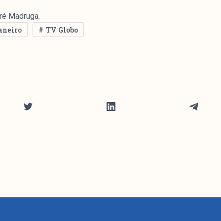
ré Madruga.
aneiro
TV Globo