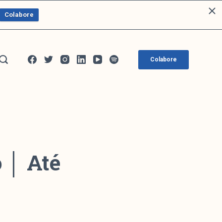
Colabore
Colabore
 │ Até