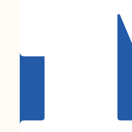
Série M
Boletim M
Podcasts
M Facebook
M Instagram
Livros
colabor
O Manchetômetro é um site de aco
temas de economia e política prod
Esfera Pública (LEMEP). O LEMEP t
do CNPq e é sediado no Instituto d
Universidade do Estado do Rio de 
com partidos ou grupos econômico