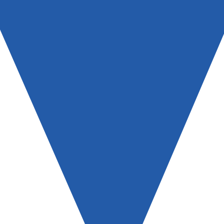
Arquivos
I
Mediómetro
No
Política Externa Brasileira
Mi
Boletim da Pluralidade M
Me