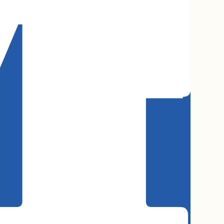
uipe
 Mídia
cerias
ntato
Parceria