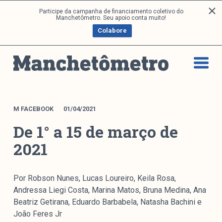
P
Participe da campanha de financiamento coletivo do
Análises
Manchetômetro. Seu apoio conta muito!
u
Colabore
l
a
Artigos e Capítulos
r
DONI
p
PNR
a
Série M
r
a
Boletim M
M FACEBOOK
01/04/2021
o
Podcasts
De 1° a 15 de março de
c
M Facebook
o
2021
M Instagram
n
Livros
t
e
Por Robson Nunes, Lucas Loureiro, Keila Rosa,
ú
Arquivos
Andressa Liegi Costa, Marina Matos, Bruna Medina, Ana
d
Beatriz Getirana, Eduardo Barbabela, Natasha Bachini e
o
João Feres Jr