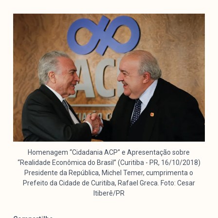
Mediómetro
Política Externa Brasileira
Boletim da Pluralidade M
Entrevistas M
Institucional
Nossa História
Missão
Metodologia
Equipe
Homenagem “Cidadania ACP” e Apresentação sobre
“Realidade Econômica do Brasil” (Curitiba - PR, 16/10/2018)
Na Mídia
Presidente da República, Michel Temer, cumprimenta o
Parcerias
Prefeito da Cidade de Curitiba, Rafael Greca. Foto: Cesar
Contato
Itiberê/PR