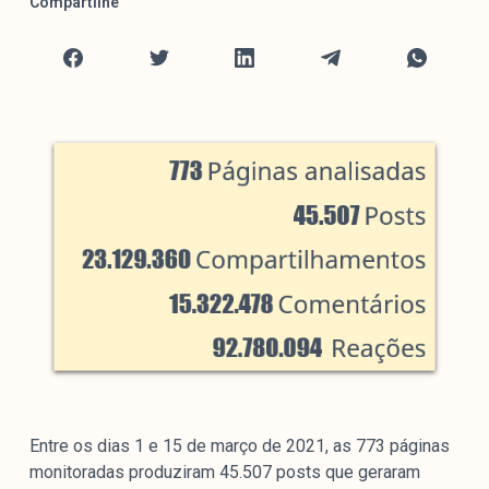
Compartilhe
colabore
O Manchetômetro é um site de acompanhamento da
cobertura da grande mídia sobre temas de economia e
política produzido pelo Laboratório de Estudos de Mídia
e Esfera Pública (LEMEP). O LEMEP tem registro no
Diretório de Grupos de Pesquisa do CNPq e é sediado
no Instituto de Estudos Sociais e Políticos (IESP) da
Universidade do Estado do Rio de Janeiro (UERJ). O
Manchetômetro não tem filiação com partidos ou grupos
econômicos.
Parceria
Entre os dias 1 e 15 de março de 2021, as 773 páginas
monitoradas produziram 45.507 posts que geraram