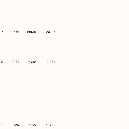
nstitucional
ssa História
ssão
todologia
uipe
 Mídia
cerias
ntato