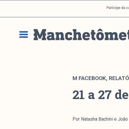
P
Participe da 
u
l
a
r
p
a
r
a
o
c
M FACEBOOK
,
RELATÓ
o
21 a 27 d
n
t
e
ú
d
Por Natasha Bachini e João
o