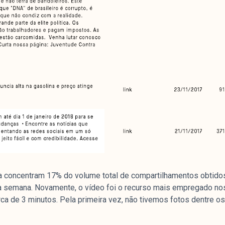
e
mpanhamento da cobertura da grande mídia sobre
uzido pelo Laboratório de Estudos de Mídia e
em registro no Diretório de Grupos de Pesquisa
e Estudos Sociais e Políticos (IESP) da
Janeiro (UERJ). O Manchetômetro não tem filiação
s.
a concentram 17% do volume total de compartilhamentos obtido
 semana. Novamente, o vídeo foi o recurso mais empregado nos
erca de 3 minutos. Pela primeira vez, não tivemos fotos dentre o