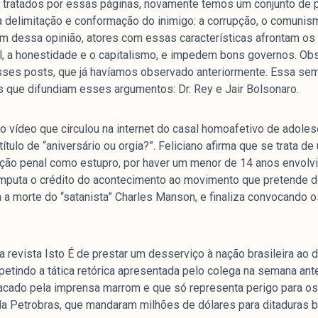
tratados por essas páginas, novamente temos um conjunto de p
 delimitação e conformação do inimigo: a corrupção, o comunis
am dessa opinião, atores com essas características afrontam o
onal, a honestidade e o capitalismo, e impedem bons governos. O
esses posts, que já havíamos observado anteriormente. Essa sem
 que difundiam esses argumentos: Dr. Rey e Jair Bolsonaro.
a o vídeo que circulou na internet do casal homoafetivo de adole
título de “aniversário ou orgia?”. Feliciano afirma que se trata d
ação penal como estupro, por haver um menor de 14 anos envol
imputa o crédito do acontecimento ao movimento que pretende de
a a morte do “satanista” Charles Manson, e finaliza convocando o
a revista Isto É de prestar um desserviço à nação brasileira ao 
petindo a tática retórica apresentada pelo colega na semana ante
acado pela imprensa marrom e que só representa perigo para o
da Petrobras, que mandaram milhões de dólares para ditaduras b