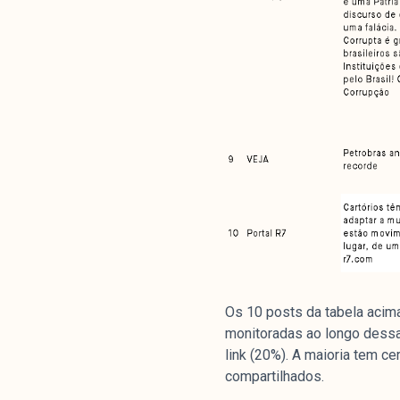
Livros
colabor
O Manchetômetro é um site de aco
temas de economia e política prod
Esfera Pública (LEMEP). O LEMEP t
do CNPq e é sediado no Instituto d
Universidade do Estado do Rio de 
com partidos ou grupos econômico
Os 10 posts da tabela acim
monitoradas ao longo dessa
link (20%). A maioria tem c
compartilhados.