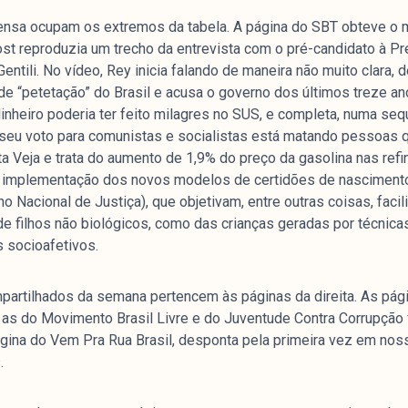
ensa ocupam os extremos da tabela. A página do SBT obteve o 
t reproduzia um trecho da entrevista com o pré-candidato à Pre
entili. No vídeo, Rey inicia falando de maneira não muito clara,
e “petetação” do Brasil e acusa o governo dos últimos treze an
nheiro poderia ter feito milagres no SUS, e completa, numa seq
seu voto para comunistas e socialistas está matando pessoas
a Veja e trata do aumento de 1,9% do preço da gasolina nas refin
 a implementação dos novos modelos de certidões de nasciment
 Nacional de Justiça), que objetivam, entre outras coisas, facil
e filhos não biológicos, como das crianças geradas por técnica
 socioafetivos.
partilhados da semana pertencem às páginas da direita. As pág
 as do Movimento Brasil Livre e do Juventude Contra Corrupção 
gina do Vem Pra Rua Brasil, desponta pela primeira vez em nos
.