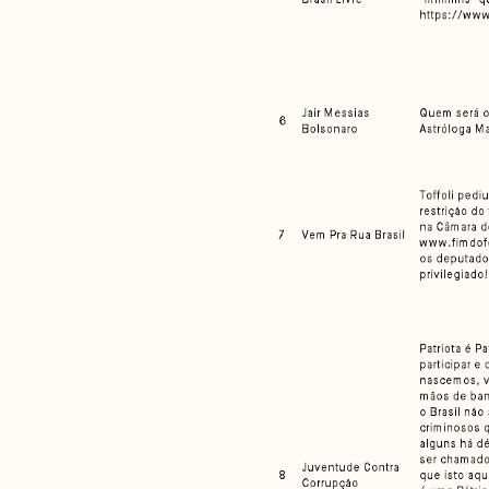
Análises
Artigos e Capítulos
DONI
PNR
Série M
Boletim M
Podcasts
M Facebook
M Instagram