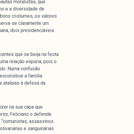
autas moralistas, que
mo e a diversidade de
s bons costumes, os valores
bserva-se claramente um
ana, dois presidenciáveis
scentes que se beija na festa
e uma relação espúria, pois o
vido. Numa confusão
sconstruir a família
s atalaias à defesa da
dizer na sua capa que
rior, Feliciano o defende
s “comunistas, assassinos
olivarianas e sanguinárias