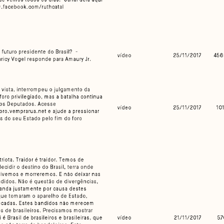
Arquivos
I
Mediómetro
No
Política Externa Brasileira
Mi
Boletim da Pluralidade M
Me
Entrevistas M
Eq
Na
Par
Co