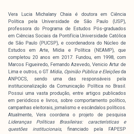
Mediómetro
Política Externa Brasileira
Vera Lucia Michalany Chaia é doutora em Ciência
Boletim da Pluralidade M
Política pela Universidade de São Paulo (USP),
professora do Programa de Estudos Pós-graduados
Entrevistas M
em Ciências Sociais da Pontifícia Universidade Católica
de São Paulo (PUCSP), e coordenadora do Núcleo de
Institucional
Estudos em Arte, Mídia e Política (NEAMP), que
completou 20 anos em 2017. Fundou, em 1998, com
Marcos Figueiredo, Fernando Azevedo, Venicio Artur de
Nossa História
Lima e outros, o GT
Mídia
,
Opinião Pública e Eleições
da
Missão
ANPOCS
,
sendo uma das responsáveis pela
Metodologia
institucionalização da Comunicação Política no Brasil.
Equipe
Possui uma vasta produção, entre artigos publicados
em periódicos e livros, sobre comportamento político,
Na Mídia
campanhas eleitorais, jornalismo e escândalos políticos.
Parcerias
Atualmente, Vera coordena o projeto de pesquisa
Contato
Lideranças Políticas Brasileiras: características e
questões institucionais
, financiado pela FAPESP