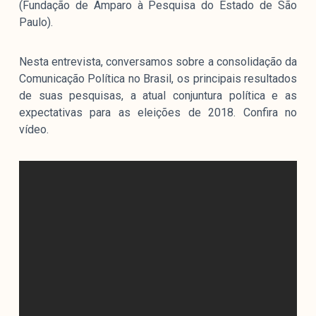
(Fundação de Amparo à Pesquisa do Estado de São
colabore
Paulo).
Nesta entrevista, conversamos sobre a consolidação da
O Manchetômetro é um site de acompanhamento da
Comunicação Política no Brasil, os principais resultados
cobertura da grande mídia sobre temas de economia e
de suas pesquisas, a atual conjuntura política e as
política produzido pelo Laboratório de Estudos de Mídia
expectativas para as eleições de 2018. Confira no
e Esfera Pública (LEMEP). O LEMEP tem registro no
vídeo.
Diretório de Grupos de Pesquisa do CNPq e é sediado
no Instituto de Estudos Sociais e Políticos (IESP) da
Universidade do Estado do Rio de Janeiro (UERJ). O
Manchetômetro não tem filiação com partidos ou grupos
econômicos.
Parceria