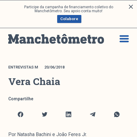
P
Participe da campanha de financiamento coletivo do
Análises
Manchetômetro. Seu apoio conta muito!
u
Colabore
l
a
Artigos e Capítulos
r
DONI
p
PNR
a
Série M
r
a
Boletim M
ENTREVISTAS M
20/06/2018
o
Podcasts
Vera Chaia
c
M Facebook
o
M Instagram
n
Compartilhe
Livros
t
e
ú
Arquivos
d
o
Por Natasha Bachini e João Feres Jr.