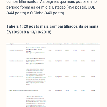
compartilhamentos. As páginas que mais postaram no
colabore
período foram as de mídia: Estadão (454 posts), UOL
(444 posts) e O Globo (440 posts).
Tabela 1: 20 posts mais compartilhados da semana
O Manchetômetro é um site de acompanhamento da
(7/10/2018 a 13/10/2018)
cobertura da grande mídia sobre temas de economia e
política produzido pelo Laboratório de Estudos de Mídia
e Esfera Pública (LEMEP). O LEMEP tem registro no
Diretório de Grupos de Pesquisa do CNPq e é sediado
no Instituto de Estudos Sociais e Políticos (IESP) da
Universidade do Estado do Rio de Janeiro (UERJ). O
Manchetômetro não tem filiação com partidos ou grupos
econômicos.
Parceria