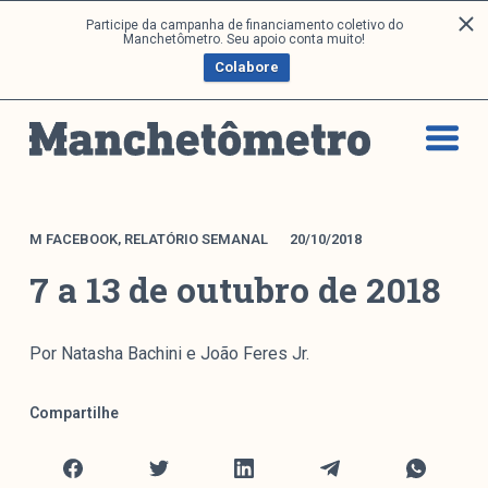
P
Participe da campanha de financiamento coletivo do
Análises
Manchetômetro. Seu apoio conta muito!
u
Colabore
l
a
Artigos e Capítulos
r
DONI
p
PNR
a
Série M
r
a
Boletim M
M FACEBOOK
,
RELATÓRIO SEMANAL
20/10/2018
o
Podcasts
7 a 13 de outubro de 2018
c
M Facebook
o
M Instagram
n
Por Natasha Bachini e João Feres Jr.
Livros
t
e
Compartilhe
ú
Arquivos
d
o