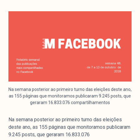
Mediómetro
Política Externa Brasileira
Boletim da Pluralidade M
Entrevistas M
Institucional
Nossa História
Missão
Metodologia
Na semana posterior ao primeiro turno das eleições deste ano,
as 155 páginas que monitoramos publicaram 9.245 posts, que
Equipe
geraram 16.833.076 compartilhamentos
Na Mídia
Parcerias
Na semana posterior ao primeiro turno das eleições
Contato
deste ano, as 155 páginas que monitoramos publicaram
9.245 posts, que geraram 16.833.076