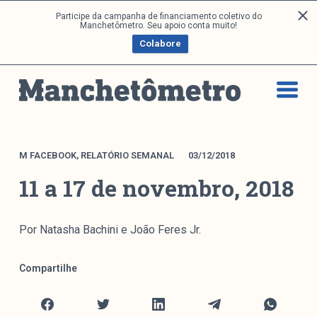
P
Participe da campanha de financiamento coletivo do
Análises
Manchetômetro. Seu apoio conta muito!
u
Colabore
l
a
Artigos e Capítulos
r
DONI
p
PNR
a
Série M
r
a
Boletim M
M FACEBOOK
,
RELATÓRIO SEMANAL
03/12/2018
o
Podcasts
11 a 17 de novembro, 2018
c
M Facebook
o
M Instagram
n
Por Natasha Bachini e João Feres Jr.
Livros
t
e
Compartilhe
ú
Arquivos
d
o