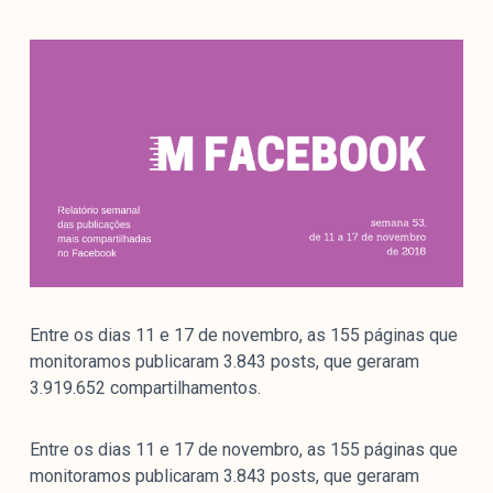
Mediómetro
Política Externa Brasileira
Boletim da Pluralidade M
Entrevistas M
Institucional
Nossa História
Missão
Metodologia
Entre os dias 11 e 17 de novembro, as 155 páginas que
Equipe
monitoramos publicaram 3.843 posts, que geraram
Na Mídia
3.919.652 compartilhamentos.
Parcerias
Contato
Entre os dias 11 e 17 de novembro, as 155 páginas que
monitoramos publicaram 3.843 posts, que geraram