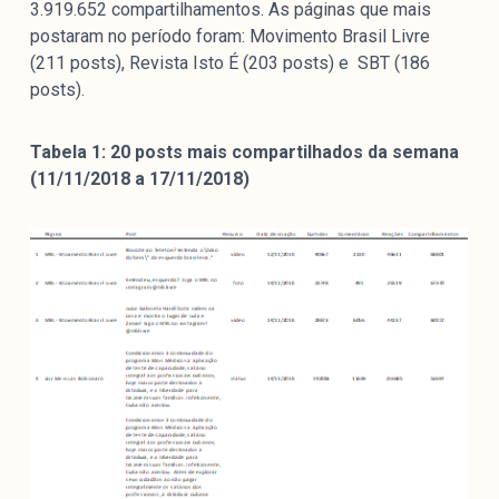
3.919.652 compartilhamentos. As páginas que mais
colabore
postaram no período foram: Movimento Brasil Livre
(211 posts), Revista Isto É (203 posts) e SBT (186
posts).
O Manchetômetro é um site de acompanhamento da
cobertura da grande mídia sobre temas de economia e
Tabela 1: 20 posts mais compartilhados da semana
política produzido pelo Laboratório de Estudos de Mídia
(11/11/2018 a 17/11/2018)
e Esfera Pública (LEMEP). O LEMEP tem registro no
Diretório de Grupos de Pesquisa do CNPq e é sediado
no Instituto de Estudos Sociais e Políticos (IESP) da
Universidade do Estado do Rio de Janeiro (UERJ). O
Manchetômetro não tem filiação com partidos ou grupos
econômicos.
Parceria