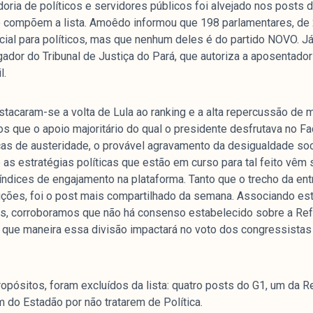
doria de políticos e servidores públicos foi alvejado nos post
 compõem a lista. Amoêdo informou que 198 parlamentares, de 2
al para políticos, mas que nenhum deles é do partido NOVO. Já 
or do Tribunal de Justiça do Pará, que autoriza a aposentador
l.
tacaram-se a volta de Lula ao ranking e a alta repercussão de 
s que o apoio majoritário do qual o presidente desfrutava no F
icas de austeridade, o provável agravamento da desigualdade so
 as estratégias políticas que estão em curso para tal feito vê
índices de engajamento na plataforma. Tanto que o trecho da ent
uções, foi o post mais compartilhado da semana. Associando 
s, corroboramos que não há consenso estabelecido sobre a Ref
e que maneira essa divisão impactará no voto dos congressist
pósitos, foram excluídos da lista: quatro posts do G1, um da R
do Estadão por não tratarem de Política.