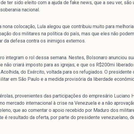
 de ter sido eleito com a ajuda de fake news, que a seu ver, sã
 soberania nacional.
na nona colocação, Lula alegou que contribuiu muito para melhor
ipação dos militares na política do país, mas que eles não podem
ar da defesa contra os inimigos externos.
Arquivos
I
aro integram o rol dessa semana. Nestes, Bolsonaro anunciou su
ue não criará imposto para as igrejas; e que os R$200mi liberad
Mediómetro
No
colhida, do Exército, voltada para os refugiados. O president
Política Externa Brasileira
Mi
litar em São Paulo e a medida provisória da liberdade econômic
Boletim da Pluralidade M
Me
Entrevistas M
Eq
érolas, provenientes das participações do empresário Luciano Ha
no mercado internacional à crise na Venezuela e a não aprovaç
Na
eleno, que ao comentar o apoio recebido por Maduro dos militar
Par
e é resultado da oferta, por parte do presidente venezuelano, d
Co