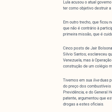
Lula acusou o atual governo
ter como objetivo destruir a
Em outro trecho, que ficou 
que não é contrário à partic
primeira missão, que é cuid
Análises
Cinco posts de Jair Bolson
Silvio Santos; esclareceu q
Artigos e Capítulos
Venezuela, mas à Operação A
DONI
construção de um colégio mi
PNR
Série M
Tivemos em sua
live
duas p
do preço dos combustíveis 
Boletim M
Previdência; e do General H
Podcasts
patente, argumentou que est
M Facebook
drogas a estes oficiais.
M Instagram