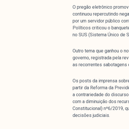
Livros
O pregão eletrônico promovi
continuou repercutindo nega
por um servidor público con
colabor
Políticos criticou o banque
no SUS (Sistema Único de S
O Manchetômetro é um site de aco
Outro tema que ganhou o not
temas de economia e política prod
governo, registrada pela re
Esfera Pública (LEMEP). O LEMEP t
as recorrentes sabotagens 
do CNPq e é sediado no Instituto d
Universidade do Estado do Rio de 
Os posts da imprensa sobre
com partidos ou grupos econômico
partir da Reforma da Previd
a contrariedade do discurs
com a diminuição dos recur
Constitucional) nº6/2019, q
decisões judiciais.