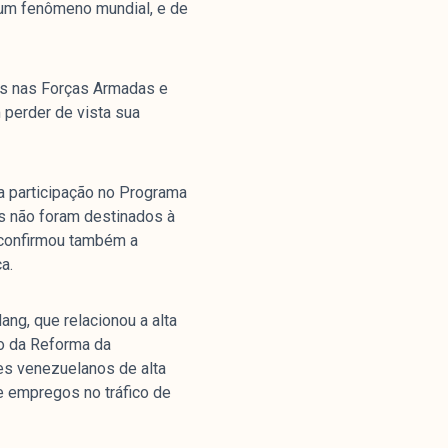
o um fenômeno mundial, e de
ias nas Forças Armadas e
 perder de vista sua
nstitucional
a participação no Programa
os não foram destinados à
ssa História
e confirmou também a
ssão
a.
todologia
uipe
ng, que relacionou a alta
ão da Reforma da
 Mídia
es venezuelanos de alta
cerias
e empregos no tráfico de
ntato