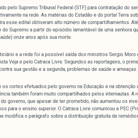
do pelo Supremo Tribunal Federal (STF) para contratação do ser
tivamente na rede. As matérias do Estadão e do portal Terra so
tra esse edital obtiveram alto número de compartilhamentos. Al
e
te do Supremo a partir do episódio lamentável de uma senhora q
aúde) onze anos após sua morte.
mpanhamento da cobertura da grande mídia sobre
iciário e a rede foi a possível saída dos ministros Sergio Mor
uzido pelo Laboratório de Estudos de Mídia e
vista Veja e pelo Catraca Livre. Segundos as reportagens, o prim
em registro no Diretório de Grupos de Pesquisa
contra sua gestão e a segunda, problemas de saúde e ameaças.
e Estudos Sociais e Políticos (IESP) da
Janeiro (UERJ). O Manchetômetro não tem filiação
 os cortes efetuados pelo governo na Educação e na obtenção 
s.
ência também foram muito compartilhados pelos internautas. A r
o do governo, que apesar de ter prometido, não aumentou os inv
sos para o ensino superior. O Catraca Livre comunicou a PEC (
ue modifica o parágrafo sobre a distribuição gratuita de remédi