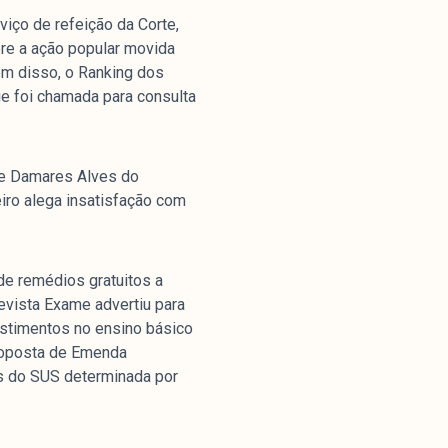
viço de refeição da Corte,
bre a ação popular movida
ém disso, o Ranking dos
Parceria
ue foi chamada para consulta
o e Damares Alves do
eiro alega insatisfação com
de remédios gratuitos a
evista Exame advertiu para
estimentos no ensino básico
Proposta de Emenda
os do SUS determinada por