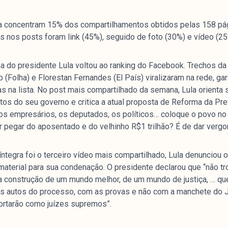
a concentram 15% dos compartilhamentos obtidos pelas 158 pág
 nos posts foram link (45%), seguido de foto (30%) e vídeo (25
 do presidente Lula voltou ao ranking do Facebook. Trechos da 
Folha) e Florestan Fernandes (El País) viralizaram na rede, gar
s na lista. No post mais compartilhado da semana, Lula orienta 
itos do seu governo e critica a atual proposta de Reforma da Pre
os empresários, os deputados, os políticos… coloque o povo no
 pegar do aposentado e do velhinho R$1 trilhão? É de dar vergo
 íntegra foi o terceiro vídeo mais compartilhado, Lula denunciou o
material para sua condenação. O presidente declarou que “não tr
“na construção de um mundo melhor, de um mundo de justiça, … q
s autos do processo, com as provas e não com a manchete do Jo
ortarão como juízes supremos”.