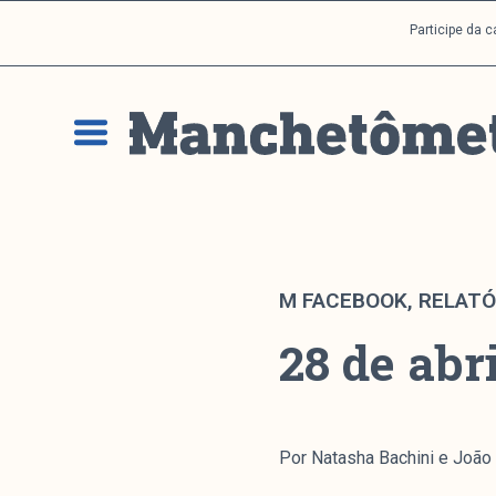
P
Participe da 
u
l
a
r
p
a
r
a
o
c
M FACEBOOK
,
RELATÓ
o
28 de abr
n
t
e
ú
d
Por Natasha Bachini e João 
o