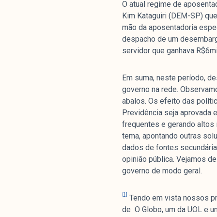
O atual regime de aposenta
Kim Kataguiri (DEM-SP) que
mão da aposentadoria especi
despacho de um desembargad
servidor que ganhava R$6mi
Em suma, neste período, des
governo na rede. Observamo
abalos. Os efeito das polít
Previdência seja aprovada e
frequentes e gerando altos 
tema, apontando outras sol
dados de fontes secundária
opinião pública. Vejamos d
governo de modo geral.
[1]
Tendo em vista nossos pro
de O Globo, um da UOL e um 