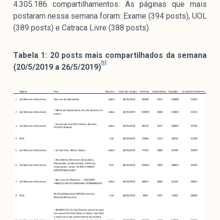
4.305.186 compartilhamentos. As páginas que mais
colabore
postaram nessa semana foram: Exame (394 posts), UOL
(389 posts) e Catraca Livre (388 posts).
O Manchetômetro é um site de acompanhamento da
Tabela 1: 20 posts mais compartilhados da semana
[1]
cobertura da grande mídia sobre temas de economia e
(20/5/2019 a 26/5/2019)
política produzido pelo Laboratório de Estudos de Mídia
e Esfera Pública (LEMEP). O LEMEP tem registro no
Diretório de Grupos de Pesquisa do CNPq e é sediado
no Instituto de Estudos Sociais e Políticos (IESP) da
Universidade do Estado do Rio de Janeiro (UERJ). O
Manchetômetro não tem filiação com partidos ou grupos
econômicos.
Parceria