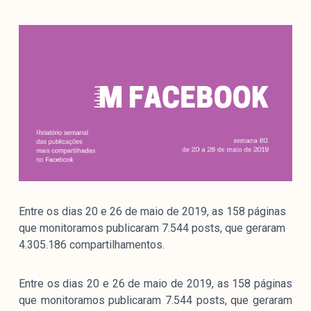
Mediómetro
Política Externa Brasileira
Boletim da Pluralidade M
Entrevistas M
Institucional
Nossa História
Missão
Metodologia
Entre os dias 20 e 26 de maio de 2019, as 158 páginas
Equipe
que monitoramos publicaram 7.544 posts, que geraram
Na Mídia
4.305.186 compartilhamentos.
Parcerias
Contato
Entre os dias 20 e 26 de maio de 2019, as 158 páginas
que monitoramos publicaram 7.544 posts, que geraram