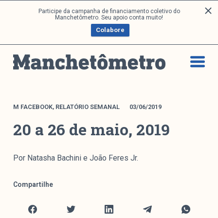
P
Participe da campanha de financiamento coletivo do
Análises
Manchetômetro. Seu apoio conta muito!
u
Colabore
l
a
Artigos e Capítulos
r
DONI
p
PNR
a
Série M
r
a
Boletim M
M FACEBOOK
,
RELATÓRIO SEMANAL
03/06/2019
o
Podcasts
20 a 26 de maio, 2019
c
M Facebook
o
M Instagram
n
Por Natasha Bachini e João Feres Jr.
Livros
t
e
Compartilhe
ú
Arquivos
d
o