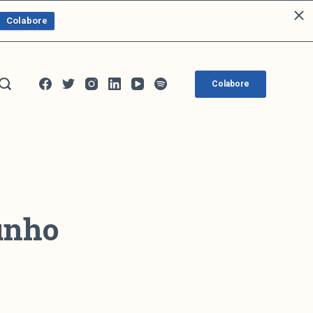
Colabore
Colabore
junho