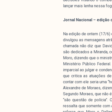
lançar mais lenha nessa fog
Jornal Nacional – edição 
Na edição de ontem (17/6) do
divulgou as mensagens atri
chamada não diz que David
são dedicados a Miranda, co
Moro, dizendo que o ministr
Ministério Público Federal
imparcial ao julgar e conde
que critica as atuações d
contar com ele seria uma “h
Alexandre de Moraes, dizend
Segundo Moraes, que não é 
“são questão de polícia”. 
ressalta que somente com a 
reforça que Moro e Dalla