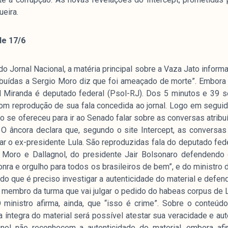
ueira.
de 17/6
 Jornal Nacional, a matéria principal sobre a Vaza Jato informa:
buídas a Sergio Moro diz que foi ameaçado de morte”. Embora a
 Miranda é deputado federal (Psol-RJ). Dos 5 minutos e 39
m reprodução de sua fala concedida ao jornal. Logo em seguida
o se ofereceu para ir ao Senado falar sobre as conversas atribuí
. O âncora declara que, segundo o site Intercept, as convers
nar o ex-presidente Lula. São reproduzidas fala do deputado fe
e Moro e Dallagnol, do presidente Jair Bolsonaro defendendo 
onra e orgulho para todos os brasileiros de bem”, e do ministro 
o que é preciso investigar a autenticidade do material e defe
membro da turma que vai julgar o pedido do habeas corpus de 
O ministro afirma, ainda, que “isso é crime”. Sobre o conteúd
íntegra do material será possível atestar sua veracidade e aute
gnol não reconhecem a autenticidade do material, embora a