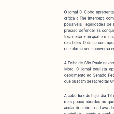
Livros
O jornal O Globo apresent
crítica a The Intercept, c
colabor
possíveis ilegalidades de 
preciso defender as conqui
traz matéria na qual o mini
O Manchetômetro é um site de aco
das falas. O único contrap
temas de economia e política prod
que afirma ser a conversa e
Esfera Pública (LEMEP). O LEMEP t
do CNPq e é sediado no Instituto d
A Folha de São Paulo novame
Universidade do Estado do Rio de 
Moro. O jornal paulista 
com partidos ou grupos econômico
depoimento ao Senado Fede
que buscam desacreditar Gr
A cobertura de hoje, dia 18
mas pouco abordou as que
anular decisões da Lava J
decisões visando o combate