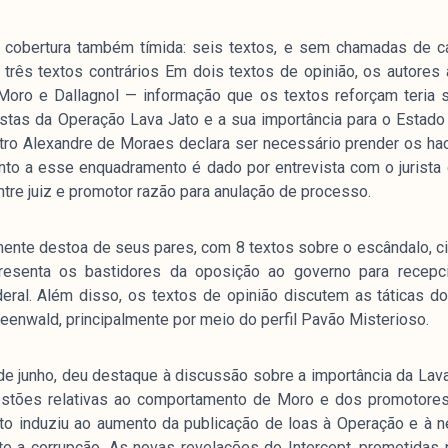
a cobertura também tímida: seis textos, e sem chamadas de ca
om três textos contrários Em dois textos de opinião, os autore
e
Moro e Dallagnol — informação que os textos reforçam teria s
stas da Operação Lava Jato e a sua importância para o Estado 
stro Alexandre de Moraes declara ser necessário prender os ha
mpanhamento da cobertura da grande mídia sobre
onto a esse enquadramento é dado por entrevista com o jurista 
uzido pelo Laboratório de Estudos de Mídia e
ntre juiz e promotor razão para anulação de processo.
em registro no Diretório de Grupos de Pesquisa
e Estudos Sociais e Políticos (IESP) da
nte destoa de seus pares, com 8 textos sobre o escândalo, cin
Janeiro (UERJ). O Manchetômetro não tem filiação
apresenta os bastidores da oposição ao governo para recep
s.
ral. Além disso, os textos de opinião discutem as táticas do
eenwald, principalmente por meio do perfil Pavão Misterioso.
 de junho, deu destaque à discussão sobre a importância da Lav
stões relativas ao comportamento de Moro e dos promotores.
ato induziu ao aumento da publicação de loas à Operação e à 
 a corrupção. As novas revelações do Intercept, prometidas 