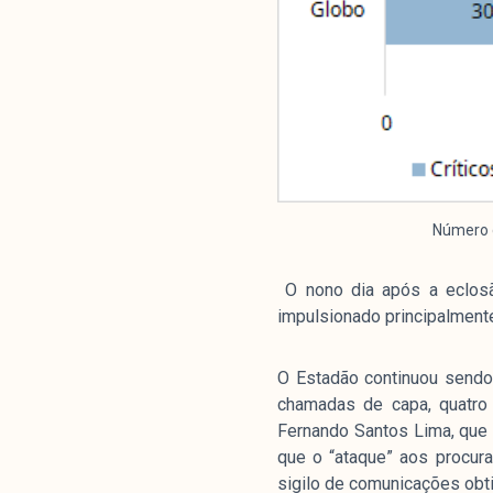
Análises
Número d
Artigos e Capítulos
DONI
O nono dia após a eclosã
impulsionado principalment
PNR
Série M
O Estadão continuou sendo
Boletim M
chamadas de capa, quatro 
Podcasts
Fernando Santos Lima, que a
M Facebook
que o “ataque” aos procura
M Instagram
sigilo de comunicações obti