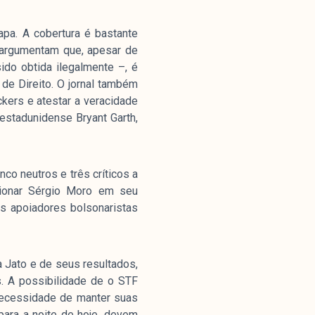
pa. A cobertura é bastante
s argumentam que, apesar de
Parceria
ido obtida ilegalmente –, é
de Direito. O jornal também
ckers e atestar a veracidade
estadunidense Bryant Garth,
co neutros e três críticos a
cionar Sérgio Moro em seu
s apoiadores bolsonaristas
a Jato e de seus resultados,
 A possibilidade de o STF
necessidade de manter suas
para a noite de hoje, devem