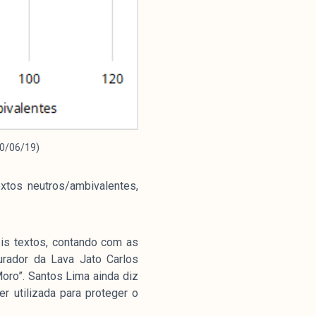
nstitucional
10/06/19)
ssa História
ssão
tos neutros/ambivalentes,
todologia
uipe
is textos, contando com as
 Mídia
urador da Lava Jato Carlos
cerias
Moro”. Santos Lima ainda diz
ntato
r utilizada para proteger o