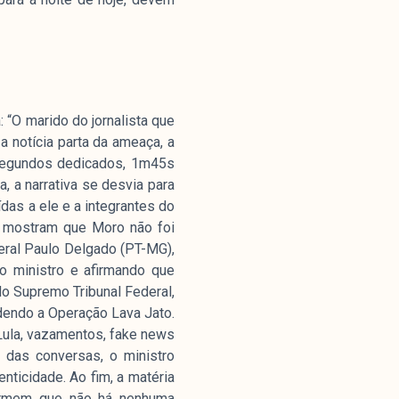
 “O marido do jornalista que
 notícia parta da ameaça, a
 segundos dedicados, 1m45s
, a narrativa se desvia para
das a ele e a integrantes do
as mostram que Moro não foi
deral Paulo Delgado (PT-MG),
o ministro e afirmando que
do Supremo Tribunal Federal,
ndendo a Operação Lava Jato.
Lula, vazamentos, fake news
o das conversas, o ministro
nticidade. Ao fim, a matéria
firmem que não há nenhuma