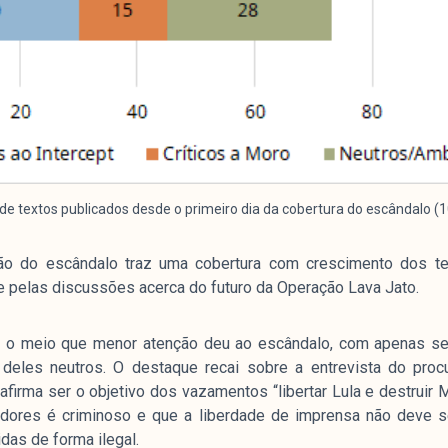
Arquivos
I
e textos publicados desde o primeiro dia da cobertura do escândalo (
Mediómetro
No
Política Externa Brasileira
Mi
o do escândalo traz uma cobertura com crescimento dos tex
e pelas discussões acerca do futuro da Operação Lava Jato.
Boletim da Pluralidade M
Me
Entrevistas M
Eq
 o meio que menor atenção deu ao escândalo, com apenas se
Na
deles neutros. O destaque recai sobre a entrevista do proc
Par
firma ser o objetivo dos vazamentos “libertar Lula e destruir 
Co
dores é criminoso e que a liberdade de imprensa não deve se
das de forma ilegal.