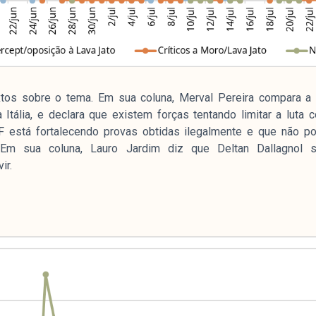
e
xtos sobre o tema. Em sua coluna, Merval Pereira compara 
tália, e declara que existem forças tentando limitar a luta co
mpanhamento da cobertura da grande mídia sobre
F está fortalecendo provas obtidas ilegalmente e que não po
uzido pelo Laboratório de Estudos de Mídia e
Em sua coluna, Lauro Jardim diz que Deltan Dallagnol
em registro no Diretório de Grupos de Pesquisa
ir.
e Estudos Sociais e Políticos (IESP) da
Janeiro (UERJ). O Manchetômetro não tem filiação
s.