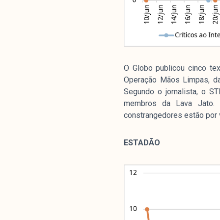
Livros
colabor
O Globo publicou cinco te
Operação Mãos Limpas, da I
O Manchetômetro é um site de aco
Segundo o jornalista, o ST
temas de economia e política prod
membros da Lava Jato. 
Esfera Pública (LEMEP). O LEMEP t
constrangedores estão por v
do CNPq e é sediado no Instituto d
Universidade do Estado do Rio de 
com partidos ou grupos econômico
ESTADÃO