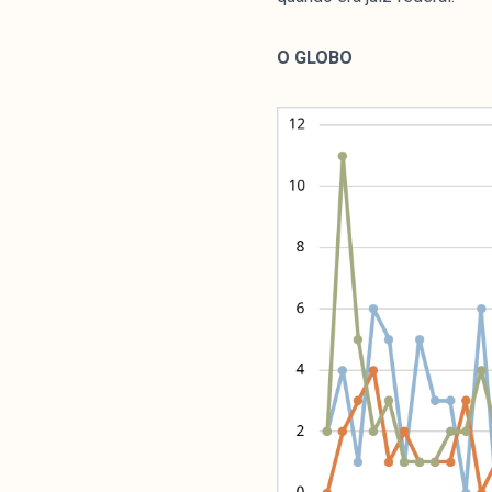
O GLOBO
Análises
Artigos e Capítulos
DONI
PNR
Série M
Boletim M
Podcasts
M Facebook
M Instagram