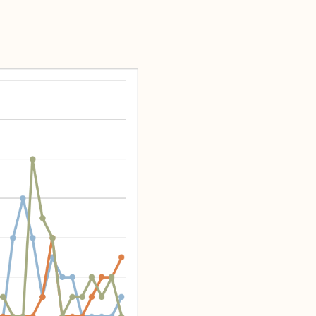
nstitucional
ssa História
ssão
todologia
uipe
 Mídia
cerias
ntato