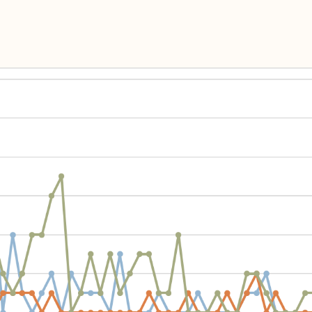
Arquivos
I
Mediómetro
No
Política Externa Brasileira
Mi
Boletim da Pluralidade M
Me
Entrevistas M
Eq
Na
Par
Co