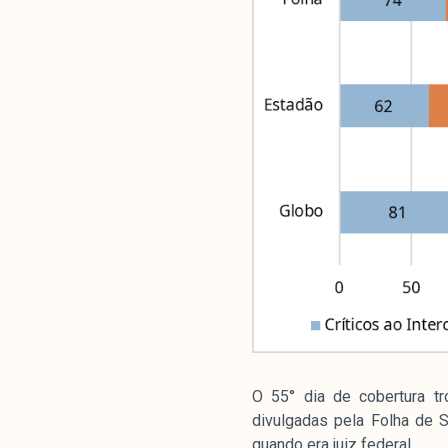
O 55° dia de cobertura t
divulgadas pela Folha de 
quando era juiz federal.