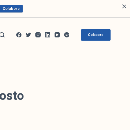
Colabore
Colabore
osto