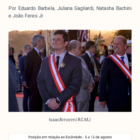
Mediómetro
Por Eduardo Barbela, Juliana Gagliardi, Natasha Bachini
Política Externa Brasileira
e João Feres Jr.
Boletim da Pluralidade M
Entrevistas M
Institucional
Nossa História
Missão
Metodologia
Equipe
Na Mídia
Parcerias
IsaacAmorim/AG.MJ
Contato