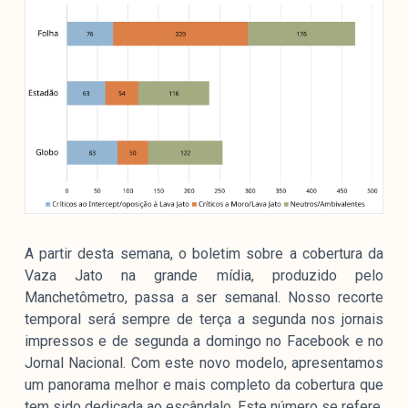
colabore
O Manchetômetro é um site de acompanhamento da
cobertura da grande mídia sobre temas de economia e
política produzido pelo Laboratório de Estudos de Mídia
e Esfera Pública (LEMEP). O LEMEP tem registro no
Diretório de Grupos de Pesquisa do CNPq e é sediado
no Instituto de Estudos Sociais e Políticos (IESP) da
Universidade do Estado do Rio de Janeiro (UERJ). O
A partir desta semana, o boletim sobre a cobertura da
Manchetômetro não tem filiação com partidos ou grupos
Vaza Jato na grande mídia, produzido pelo
econômicos.
Manchetômetro, passa a ser semanal. Nosso recorte
temporal será sempre de terça a segunda nos jornais
Parceria
impressos e de segunda a domingo no Facebook e no
Jornal Nacional. Com este novo modelo, apresentamos
um panorama melhor e mais completo da cobertura que
tem sido dedicada ao escândalo. Este número se refere,