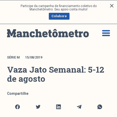
P
Participe da campanha de financiamento coletivo do
Análises
Manchetômetro. Seu apoio conta muito!
u
Colabore
l
a
Artigos e Capítulos
r
DONI
p
PNR
a
Série M
r
a
Boletim M
SÉRIE M
15/08/2019
o
Podcasts
Vaza Jato Semanal: 5-12
c
M Facebook
o
de agosto
M Instagram
n
Livros
t
e
Compartilhe
ú
Arquivos
d
o