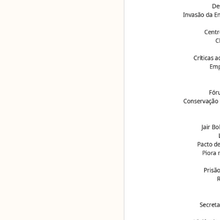
Análises
Artigos e Capítulos
DONI
PNR
Série M
Boletim M
Podcasts
M Facebook
M Instagram