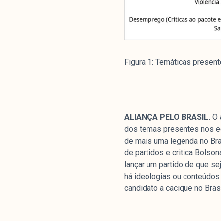
Livros
colabor
Figura 1: Temáticas present
O Manchetômetro é um site de aco
temas de economia e política prod
Esfera Pública (LEMEP). O LEMEP t
do CNPq e é sediado no Instituto d
ALIANÇA PELO BRASIL.
O 
Universidade do Estado do Rio de 
dos temas presentes nos edi
com partidos ou grupos econômico
de mais uma legenda no Bras
de partidos e critica Bolson
lançar um partido de que se
há ideologias ou conteúdos 
candidato a cacique no Brasi