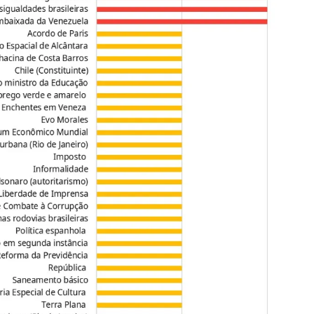
Arquivos
I
Mediómetro
No
Política Externa Brasileira
Mi
Boletim da Pluralidade M
Me
Entrevistas M
Eq
Na
Par
Co