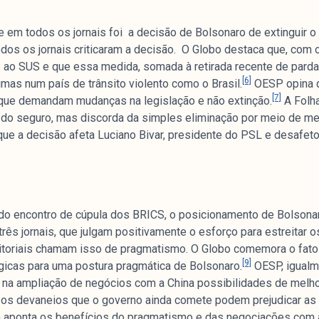
 em todos os jornais foi a decisão de Bolsonaro de extinguir o
Todos os jornais criticaram a decisão. O Globo destaca que, com 
 ao SUS e que essa medida, somada à retirada recente de pardai
[6]
imas num país de trânsito violento como o Brasil.
OESP opina 
[7]
que demandam mudanças na legislação e não extinção.
A Folh
 do seguro, mas discorda da simples eliminação por meio de med
que a decisão afeta Luciano Bivar, presidente do PSL e desafet
do encontro de cúpula dos BRICS, o posicionamento de Bolsonar
rês jornais, que julgam positivamente o esforço para estreitar o
editoriais chamam isso de pragmatismo. O Globo comemora o fat
[9]
gicas para uma postura pragmática de Bolsonaro.
OESP, igualm
do na ampliação de negócios com a China possibilidades de melh
ue os devaneios que o governo ainda comete podem prejudicar as
aponta os benefícios do pragmatismo e das negociações com a