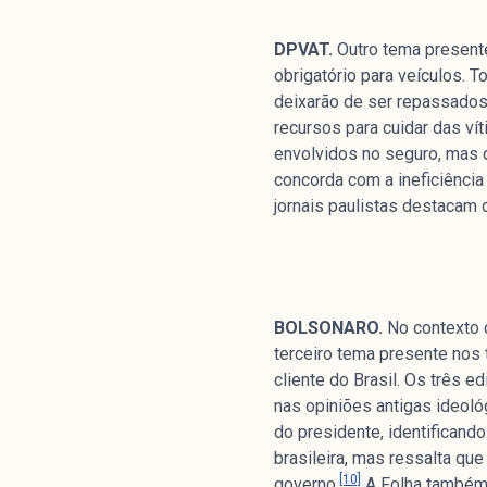
DPVAT.
Outro tema presente
obrigatório para veículos. 
deixarão de ser repassados
recursos para cuidar das vít
envolvidos no seguro, mas 
concorda com a ineficiência
jornais paulistas destacam 
BOLSONARO.
No contexto 
terceiro tema presente nos t
cliente do Brasil. Os três 
nas opiniões antigas ideoló
do presidente, identifican
brasileira, mas ressalta q
[10]
governo.
A Folha também 