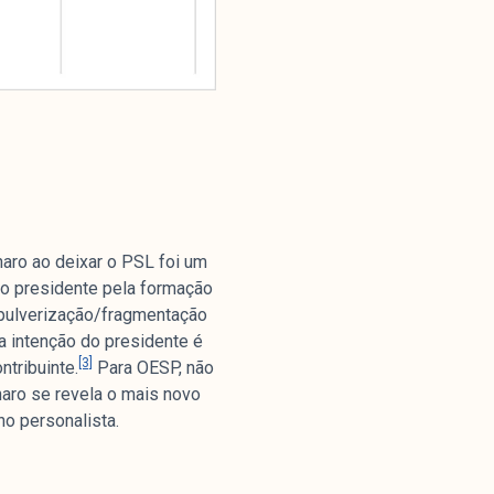
Parceria
naro ao deixar o PSL foi um
 o presidente pela formação
m pulverização/fragmentação
 a intenção do presidente é
[3]
ntribuinte.
Para OESP, não
naro se revela o mais novo
o personalista.