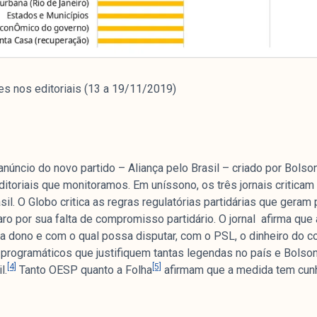
e
es nos editoriais (13 a 19/11/2019)
mpanhamento da cobertura da grande mídia sobre
uzido pelo Laboratório de Estudos de Mídia e
em registro no Diretório de Grupos de Pesquisa
e Estudos Sociais e Políticos (IESP) da
anúncio do novo partido – Aliança pelo Brasil – criado por Bolso
Janeiro (UERJ). O Manchetômetro não tem filiação
toriais que monitoramos. Em uníssono, os três jornais criticam
s.
il. O Globo critica as regras regulatórias partidárias que gera
aro por sua falta de compromisso partidário. O jornal afirma que
ja dono e com o qual possa disputar, com o PSL, o dinheiro do co
programáticos que justifiquem tantas legendas no país e Bolso
[4]
[5]
l.
Tanto OESP quanto a Folha
afirmam que a medida tem cunh