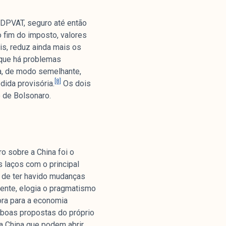
 DPVAT, seguro até então
o fim do imposto, valores
s, reduz ainda mais os
que há problemas
a, de modo semelhante,
[8]
ida provisória.
Os dois
o de Bolsonaro.
o sobre a China foi o
s laços com o principal
o de ter havido mudanças
ente, elogia o pragmatismo
ora para a economia
 boas propostas do próprio
 China que podem abrir