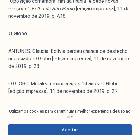
“Oposição comemora ´fim da tirania´ e pede novas
eleições”.
Folha de São Paulo
[edição impressa], 11 de
novembro de 2019, p. A18.
O Globo
ANTUNES, Claudia. Bolívia perdeu chance de desfecho
negociado. O Globo [edição impressa], 11 de novembro
de 2019, p. 28.
O GLOBO. Morales renuncia após 14 anos. O Globo
[edição impressa], 11 de novembro de 2019, p. 27.
MAIA, Gustavo; ROSA, Bruno. Para Bolsonaro, esquerda
Utilizamos cookies para garantir uma melhor experiência de uso no
fala em ‘golpe’ quando perde.O Globo [edição impressa],
site.
11 de novembro de 2019, p. 27.
Aceitar