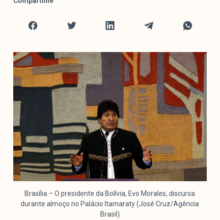
Compartilhe
Mediómetro
Política Externa Brasileira
Boletim da Pluralidade M
Entrevistas M
Institucional
Nossa História
Missão
Metodologia
Equipe
Na Mídia
Parcerias
Contato
Brasília – O presidente da Bolívia, Evo Morales, discursa
durante almoço no Palácio Itamaraty (José Cruz/Agência
Brasil)