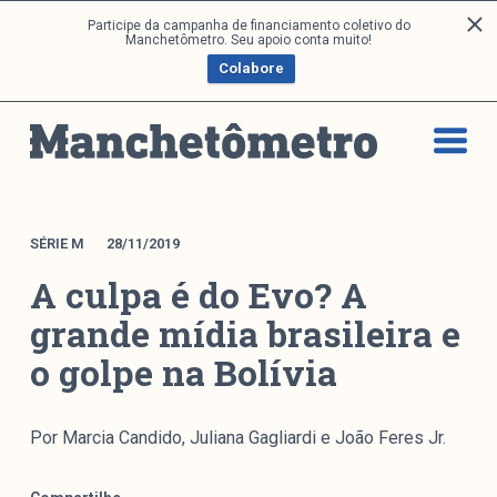
P
Participe da campanha de financiamento coletivo do
Análises
Manchetômetro. Seu apoio conta muito!
u
Colabore
l
a
Artigos e Capítulos
r
DONI
p
PNR
a
Série M
r
a
Boletim M
SÉRIE M
28/11/2019
o
Podcasts
A culpa é do Evo? A
c
M Facebook
o
grande mídia brasileira e
M Instagram
n
o golpe na Bolívia
Livros
t
e
ú
Arquivos
Por Marcia Candido, Juliana Gagliardi e João Feres Jr.
d
o