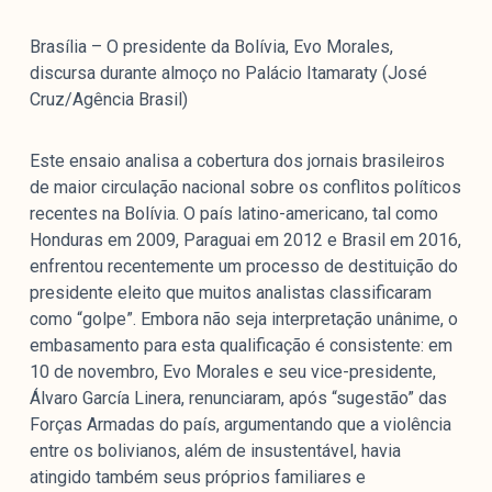
colabore
Brasília – O presidente da Bolívia, Evo Morales,
discursa durante almoço no Palácio Itamaraty (José
Cruz/Agência Brasil)
O Manchetômetro é um site de acompanhamento da
cobertura da grande mídia sobre temas de economia e
Este ensaio analisa a cobertura dos jornais brasileiros
política produzido pelo Laboratório de Estudos de Mídia
de maior circulação nacional sobre os conflitos políticos
e Esfera Pública (LEMEP). O LEMEP tem registro no
recentes na Bolívia. O país latino-americano, tal como
Diretório de Grupos de Pesquisa do CNPq e é sediado
Honduras em 2009, Paraguai em 2012 e Brasil em 2016,
no Instituto de Estudos Sociais e Políticos (IESP) da
enfrentou recentemente um processo de destituição do
Universidade do Estado do Rio de Janeiro (UERJ). O
presidente eleito que muitos analistas classificaram
Manchetômetro não tem filiação com partidos ou grupos
como “golpe”. Embora não seja interpretação unânime, o
econômicos.
embasamento para esta qualificação é consistente: em
10 de novembro, Evo Morales e seu vice-presidente,
Parceria
Álvaro García Linera, renunciaram, após “sugestão” das
Forças Armadas do país, argumentando que a violência
entre os bolivianos, além de insustentável, havia
atingido também seus próprios familiares e