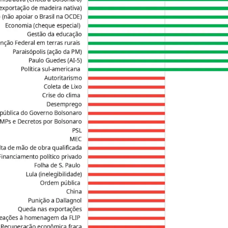
Arquivos
I
Mediómetro
No
Política Externa Brasileira
Mi
Boletim da Pluralidade M
Me
Entrevistas M
Eq
Na
Par
Co