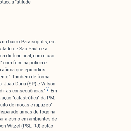
taca a “atitude
 no bairro Paraisópolis, em
Estado de São Paulo e a
rma disfuncional, com o uso
” com foco na polícia e
a afirma que episódios
dente”. Também de forma
, João Doria (SP) e Wilson
[8]
dir as consequências.”
Em
 ação “catastrófica” da PM.
tuito de moças e rapazes”
 disparado armas de fogo na
atirar a esmo em ambientes de
son Witzel (PSL-RJ) estão