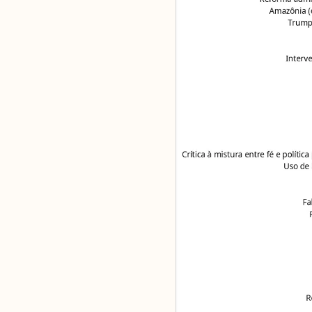
Análises
Artigos e Capítulos
DONI
PNR
Série M
Boletim M
Podcasts
M Facebook
M Instagram