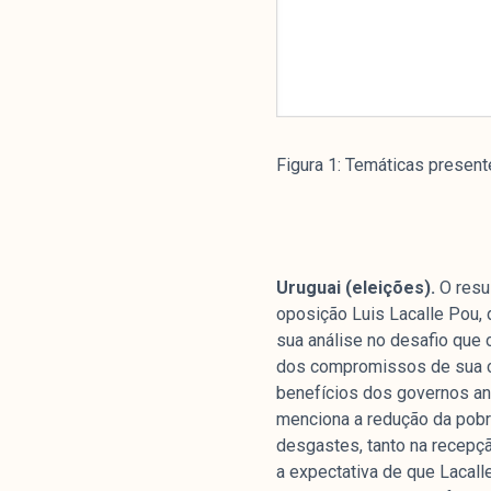
Livros
colabor
Figura 1: Temáticas present
O Manchetômetro é um site de aco
temas de economia e política prod
Esfera Pública (LEMEP). O LEMEP t
do CNPq e é sediado no Instituto d
Universidade do Estado do Rio de 
Uruguai (eleições).
O resu
com partidos ou grupos econômico
oposição Luis Lacalle Pou, 
sua análise no desafio que 
dos compromissos de sua c
benefícios dos governos an
menciona a redução da pobr
desgastes, tanto na recepç
a expectativa de que Lacall