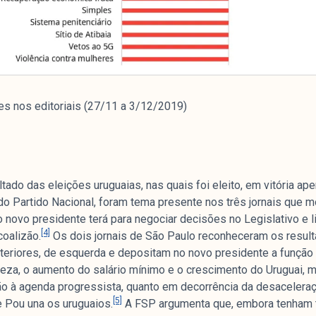
e
es nos editoriais (27/11 a 3/12/2019)
mpanhamento da cobertura da grande mídia sobre
uzido pelo Laboratório de Estudos de Mídia e
em registro no Diretório de Grupos de Pesquisa
e Estudos Sociais e Políticos (IESP) da
Janeiro (UERJ). O Manchetômetro não tem filiação
ltado das eleições uruguaias, nas quais foi eleito, em vitória ape
s.
do Partido Nacional, foram tema presente nos três jornais que 
o novo presidente terá para negociar decisões no Legislativo e l
[4]
oalizão.
Os dois jornais de São Paulo reconheceram os resul
teriores, de esquerda e depositam no novo presidente a função 
eza, o aumento do salário mínimo e o crescimento do Uruguai, 
ão à agenda progressista, quanto em decorrência da desacelera
[5]
e Pou una os uruguaios.
A FSP argumenta que, embora tenham t