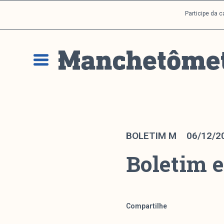
P
Participe da 
u
l
a
r
p
a
r
a
o
c
BOLETIM M
06/12/2
o
Boletim e
n
t
e
ú
d
Compartilhe
o