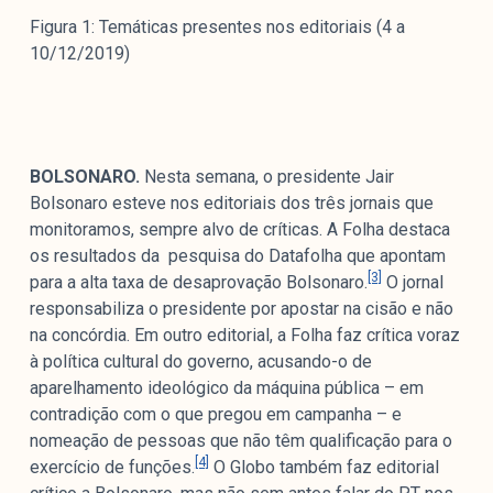
colabore
Figura 1: Temáticas presentes nos editoriais (4 a
10/12/2019)
O Manchetômetro é um site de acompanhamento da
cobertura da grande mídia sobre temas de economia e
política produzido pelo Laboratório de Estudos de Mídia
BOLSONARO.
Nesta semana, o presidente Jair
e Esfera Pública (LEMEP). O LEMEP tem registro no
Bolsonaro esteve nos editoriais dos três jornais que
Diretório de Grupos de Pesquisa do CNPq e é sediado
monitoramos, sempre alvo de críticas. A Folha destaca
no Instituto de Estudos Sociais e Políticos (IESP) da
os resultados da pesquisa do Datafolha que apontam
[3]
Universidade do Estado do Rio de Janeiro (UERJ). O
para a alta taxa de desaprovação Bolsonaro.
O jornal
Manchetômetro não tem filiação com partidos ou grupos
responsabiliza o presidente por apostar na cisão e não
econômicos.
na concórdia. Em outro editorial, a Folha faz crítica voraz
à política cultural do governo, acusando-o de
aparelhamento ideológico da máquina pública – em
Parceria
contradição com o que pregou em campanha – e
nomeação de pessoas que não têm qualificação para o
[4]
exercício de funções.
O Globo também faz editorial