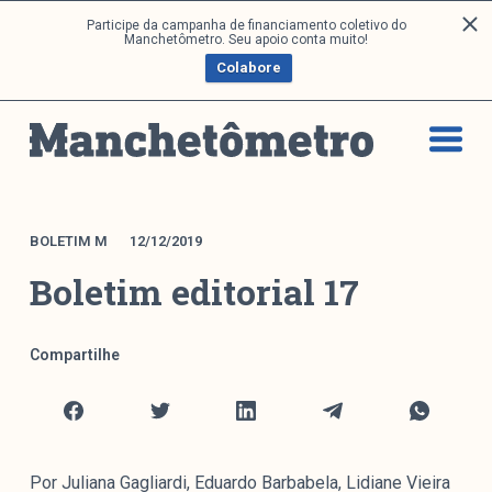
P
Participe da campanha de financiamento coletivo do
Análises
Manchetômetro. Seu apoio conta muito!
u
Colabore
l
a
Artigos e Capítulos
r
DONI
p
PNR
a
Série M
r
a
Boletim M
BOLETIM M
12/12/2019
o
Podcasts
Boletim editorial 17
c
M Facebook
o
M Instagram
n
Compartilhe
Livros
t
e
ú
Arquivos
d
o
Por Juliana Gagliardi, Eduardo Barbabela, Lidiane Vieira