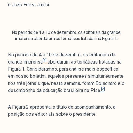
Mediómetro
e João Feres Júnior
Política Externa Brasileira
Boletim da Pluralidade M
Entrevistas M
No período de 4 a 10 de dezembro, os editoriais da grande
imprensa abordaram as temáticas listadas na Figura 1.
Institucional
No período de 4 a 10 de dezembro, os editoriais da
[1]
grande imprensa
abordaram as temáticas listadas na
Nossa História
Figura 1. Consideramos, para análise mais específica
Missão
em nosso boletim, aquelas presentes simultaneamente
Metodologia
nos três jornais que, nesta semana, foram Bolsonaro e o
[2]
desempenho da educação brasileira no Pisa.
Equipe
Na Mídia
A Figura 2 apresenta, a título de acompanhamento, a
Parcerias
posição dos editoriais sobre o presidente.
Contato