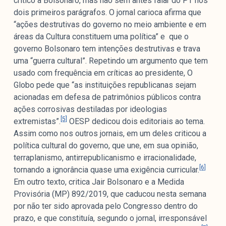
crítico a Bolsonaro, mas não sem antes falar do PT nos
dois primeiros parágrafos. O jornal carioca afirma que
“ações destrutivas do governo no meio ambiente e em
áreas da Cultura constituem uma política” e que o
governo Bolsonaro tem intenções destrutivas e trava
uma “guerra cultural”. Repetindo um argumento que tem
usado com frequência em críticas ao presidente, O
Globo pede que “as instituições republicanas sejam
acionadas em defesa de patrimônios públicos contra
ações corrosivas destiladas por ideologias
[5]
extremistas”.
OESP dedicou dois editoriais ao tema.
Assim como nos outros jornais, em um deles criticou a
política cultural do governo, que une, em sua opinião,
terraplanismo, antirrepublicanismo e irracionalidade,
[6]
tornando a ignorância quase uma exigência curricular.
Em outro texto, critica Jair Bolsonaro e a Medida
Provisória (MP) 892/2019, que caducou nesta semana
por não ter sido aprovada pelo Congresso dentro do
prazo, e que constituía, segundo o jornal, irresponsável