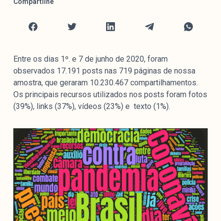
Compartilhe
Mediómetro
Política Externa Brasileira
Boletim da Pluralidade M
Entrevistas M
Entre os dias 1º. e 7 de junho de 2020, foram
observados 17.191 posts nas 719 páginas de nossa
Institucional
amostra, que geraram 10.230.467 compartilhamentos.
Os principais recursos utilizados nos posts foram fotos
(39%), links (37%), vídeos (23%) e texto (1%).
Nossa História
Missão
Metodologia
Equipe
Na Mídia
Parcerias
Contato