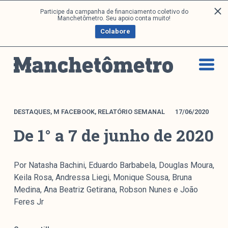
P
Participe da campanha de financiamento coletivo do
Análises
Manchetômetro. Seu apoio conta muito!
u
Colabore
l
a
Artigos e Capítulos
r
DONI
p
PNR
a
Série M
r
a
Boletim M
DESTAQUES
,
M FACEBOOK
,
RELATÓRIO SEMANAL
17/06/2020
o
Podcasts
De 1° a 7 de junho de 2020
c
M Facebook
o
M Instagram
n
Por Natasha Bachini, Eduardo Barbabela, Douglas Moura,
Livros
t
Keila Rosa, Andressa Liegi, Monique Sousa, Bruna
e
Medina, Ana Beatriz Getirana, Robson Nunes e João
ú
Arquivos
Feres Jr
d
o