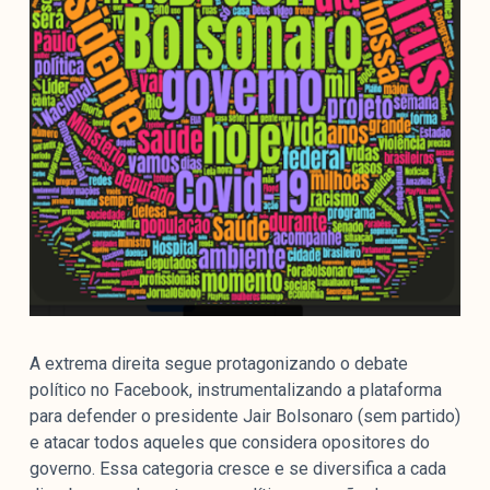
colabore
O Manchetômetro é um site de acompanhamento da
cobertura da grande mídia sobre temas de economia e
política produzido pelo Laboratório de Estudos de Mídia
e Esfera Pública (LEMEP). O LEMEP tem registro no
Diretório de Grupos de Pesquisa do CNPq e é sediado
no Instituto de Estudos Sociais e Políticos (IESP) da
Universidade do Estado do Rio de Janeiro (UERJ). O
Manchetômetro não tem filiação com partidos ou grupos
econômicos.
A extrema direita segue protagonizando o debate
político no Facebook, instrumentalizando a plataforma
Parceria
para defender o presidente Jair Bolsonaro (sem partido)
e atacar todos aqueles que considera opositores do
governo. Essa categoria cresce e se diversifica a cada