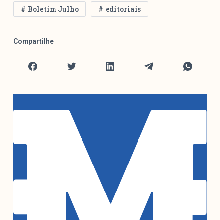
colabore
Boletim Julho
editoriais
Compartilhe
O Manchetômetro é um site de acompanhamento da
cobertura da grande mídia sobre temas de economia e
política produzido pelo Laboratório de Estudos de Mídia
e Esfera Pública (LEMEP). O LEMEP tem registro no
Diretório de Grupos de Pesquisa do CNPq e é sediado
no Instituto de Estudos Sociais e Políticos (IESP) da
Universidade do Estado do Rio de Janeiro (UERJ). O
Manchetômetro não tem filiação com partidos ou grupos
econômicos.
Parceria