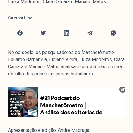
Luiza Medeiros, Clara Câmara e Mariane Matos
Mediómetro
Política Externa Brasileira
Compartilhe
Boletim da Pluralidade M
Entrevistas M
Institucional
No episódio, os pesquisadores do Manchetômetro
Eduardo Barbabela, Lidiane Vieira, Luiza Medeiros, Clara
Nossa História
Câmara e Mariane Matos analisam os editoriais do mês
de julho dos principais jornais brasileiros.
Missão
Metodologia
Equipe
Na Mídia
Parcerias
Contato
Apresentação e edição: André Madruga