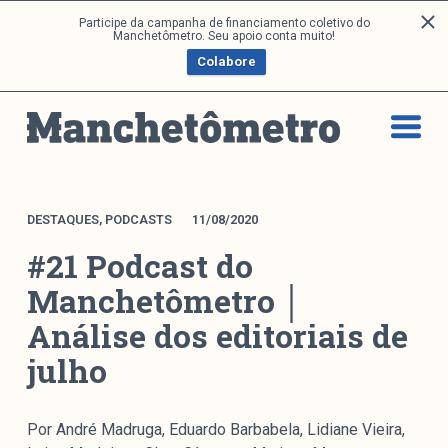
P
Participe da campanha de financiamento coletivo do
Análises
Manchetômetro. Seu apoio conta muito!
u
Colabore
l
a
Artigos e Capítulos
r
DONI
p
PNR
a
Série M
r
a
Boletim M
DESTAQUES
,
PODCASTS
11/08/2020
o
Podcasts
#21 Podcast do
c
M Facebook
o
Manchetômetro │
M Instagram
n
Análise dos editoriais de
Livros
t
e
julho
ú
Arquivos
d
o
Por André Madruga, Eduardo Barbabela, Lidiane Vieira,