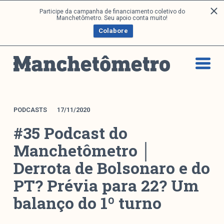
P
Participe da campanha de financiamento coletivo do
Análises
Manchetômetro. Seu apoio conta muito!
u
Colabore
l
a
Artigos e Capítulos
r
DONI
p
PNR
a
Série M
r
a
Boletim M
PODCASTS
17/11/2020
o
Podcasts
#35 Podcast do
c
M Facebook
o
Manchetômetro │
M Instagram
n
Derrota de Bolsonaro e do
Livros
t
e
PT? Prévia para 22? Um
ú
Arquivos
balanço do 1º turno
d
o