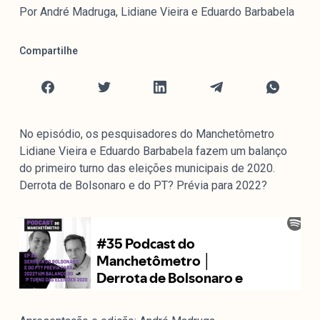
Mediómetro
Por André Madruga, Lidiane Vieira e Eduardo Barbabela
Política Externa Brasileira
Boletim da Pluralidade M
Compartilhe
Entrevistas M
Institucional
No episódio, os pesquisadores do Manchetômetro
Lidiane Vieira e Eduardo Barbabela fazem um balanço
Nossa História
do primeiro turno das eleições municipais de 2020.
Missão
Derrota de Bolsonaro e do PT? Prévia para 2022?
Metodologia
Equipe
Na Mídia
Parcerias
Contato