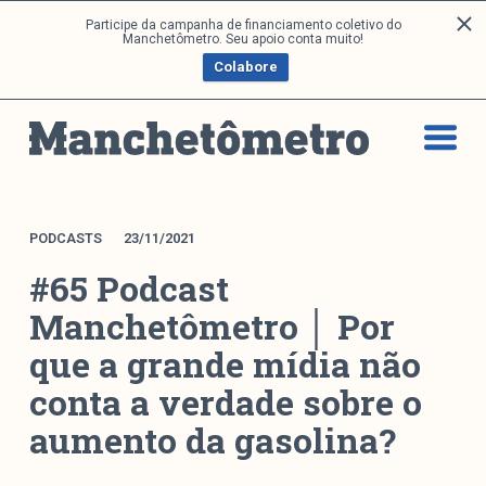
P
Participe da campanha de financiamento coletivo do
Análises
Manchetômetro. Seu apoio conta muito!
u
Colabore
l
a
Artigos e Capítulos
r
DONI
p
PNR
a
Série M
r
a
Boletim M
PODCASTS
23/11/2021
o
Podcasts
#65 Podcast
c
M Facebook
o
Manchetômetro │ Por
M Instagram
n
que a grande mídia não
Livros
t
e
conta a verdade sobre o
ú
Arquivos
aumento da gasolina?
d
o