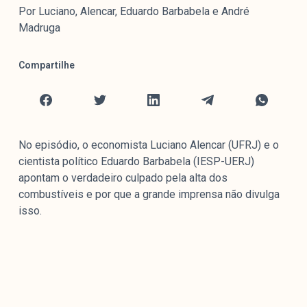
Mediómetro
Por Luciano, Alencar, Eduardo Barbabela e André
Política Externa Brasileira
Madruga
Boletim da Pluralidade M
Compartilhe
Entrevistas M
Institucional
No episódio, o economista Luciano Alencar (UFRJ) e o
Nossa História
cientista político Eduardo Barbabela (IESP-UERJ)
Missão
apontam o verdadeiro culpado pela alta dos
Metodologia
combustíveis e por que a grande imprensa não divulga
isso.
Equipe
Na Mídia
Parcerias
Contato