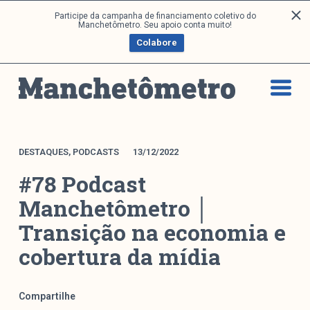
P
Participe da campanha de financiamento coletivo do
Análises
Manchetômetro. Seu apoio conta muito!
u
Colabore
l
a
Artigos e Capítulos
r
DONI
p
PNR
a
Série M
r
a
Boletim M
DESTAQUES
,
PODCASTS
13/12/2022
o
Podcasts
#78 Podcast
c
M Facebook
o
Manchetômetro │
M Instagram
n
Transição na economia e
Livros
t
e
cobertura da mídia
ú
Arquivos
d
o
Compartilhe