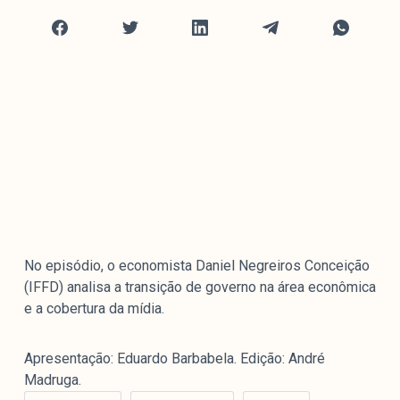
Mediómetro
Política Externa Brasileira
Boletim da Pluralidade M
Entrevistas M
Institucional
Nossa História
Missão
Metodologia
No episódio, o economista Daniel Negreiros Conceição
Equipe
(IFFD) analisa a transição de governo na área econômica
Na Mídia
e a cobertura da mídia.
Parcerias
Contato
Apresentação: Eduardo Barbabela. Edição: André
Madruga.