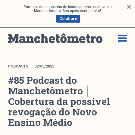
P
Participe da campanha de financiamento coletivo do
Análises
Manchetômetro. Seu apoio conta muito!
u
Colabore
l
a
Artigos e Capítulos
r
DONI
p
PNR
a
Série M
r
a
Boletim M
PODCASTS
02/05/2023
o
Podcasts
#85 Podcast do
c
M Facebook
o
Manchetômetro │
M Instagram
n
Cobertura da possível
Livros
t
e
revogação do Novo
ú
Arquivos
Ensino Médio
d
o