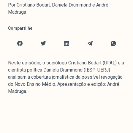
Mediómetro
Por Cristiano Bodart, Daniela Drummond e André
Política Externa Brasileira
Madruga
Boletim da Pluralidade M
Compartilhe
Entrevistas M
Institucional
Neste episódio, o sociólogo Cristiano Bodart (UFAL) e a
Nossa História
cientista política Daniela Drummond (IESP-UERJ)
Missão
analisam a cobertura jornalística da possível revogação
Metodologia
do Novo Ensino Médio. Apresentação e edição: André
Madruga.
Equipe
Na Mídia
Parcerias
Contato