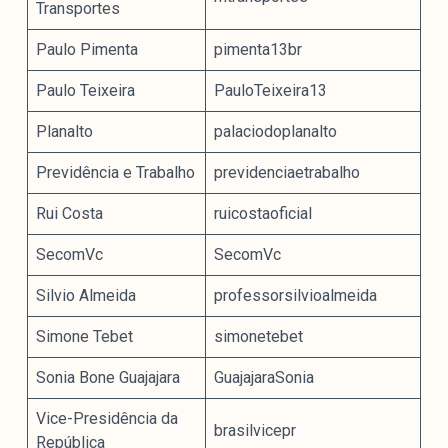
Transportes
Paulo Pimenta
pimenta13br
Paulo Teixeira
PauloTeixeira13
Planalto
palaciodoplanalto
Previdência e Trabalho
previdenciaetrabalho
Rui Costa
ruicostaoficial
SecomVc
SecomVc
Silvio Almeida
professorsilvioalmeida
Simone Tebet
simonetebet
Sonia Bone Guajajara
GuajajaraSonia
Vice-Presidência da
brasilvicepr
República