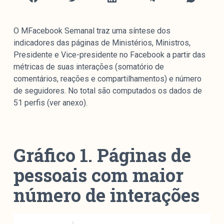
Mediómetro
Política Externa Brasileira
O MFacebook Semanal traz uma síntese dos
Boletim da Pluralidade M
indicadores das páginas de Ministérios, Ministros,
Entrevistas M
Presidente e Vice-presidente no Facebook a partir das
métricas de suas interações (somatório de
Institucional
comentários, reações e compartilhamentos) e número
de seguidores. No total são computados os dados de
51 perfis (ver anexo).
Nossa História
Missão
Metodologia
Gráfico 1. Páginas de
Equipe
pessoais com maior
Na Mídia
Parcerias
número de interações
Contato