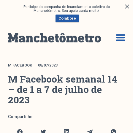
P
Participe da campanha de financiamento coletivo do
Análises
Manchetômetro. Seu apoio conta muito!
u
Colabore
l
a
Artigos e Capítulos
r
DONI
p
PNR
a
Série M
r
a
Boletim M
M FACEBOOK
08/07/2023
o
Podcasts
M Facebook semanal 14
c
M Facebook
o
– de 1 a 7 de julho de
M Instagram
n
2023
Livros
t
e
ú
Arquivos
Compartilhe
d
o