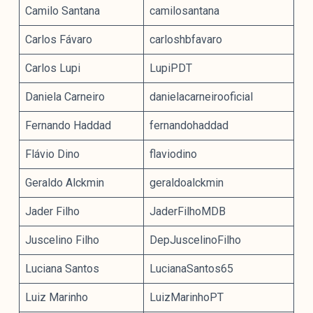
Camilo Santana
camilosantana
Carlos Fávaro
carloshbfavaro
Carlos Lupi
LupiPDT
Daniela Carneiro
danielacarneirooficial
Fernando Haddad
fernandohaddad
Flávio Dino
flaviodino
Geraldo Alckmin
geraldoalckmin
Jader Filho
JaderFilhoMDB
Juscelino Filho
DepJuscelinoFilho
Luciana Santos
LucianaSantos65
Luiz Marinho
LuizMarinhoPT