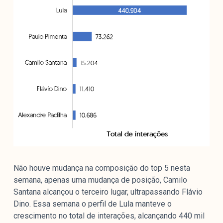
colabore
O Manchetômetro é um site de acompanhamento da
cobertura da grande mídia sobre temas de economia e
política produzido pelo Laboratório de Estudos de Mídia
e Esfera Pública (LEMEP). O LEMEP tem registro no
Diretório de Grupos de Pesquisa do CNPq e é sediado
no Instituto de Estudos Sociais e Políticos (IESP) da
Universidade do Estado do Rio de Janeiro (UERJ). O
Manchetômetro não tem filiação com partidos ou grupos
econômicos.
Não houve mudança na composição do top 5 nesta
Parceria
semana, apenas uma mudança de posição, Camilo
Santana alcançou o terceiro lugar, ultrapassando Flávio
Dino. Essa semana o perfil de Lula manteve o
crescimento no total de interações, alcançando 440 mil