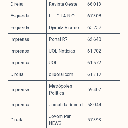
Direita
Revista Oeste
68.013
Esquerda
L U C I A N O
67.308
Esquerda
Djamila Ribeiro
65.757
Imprensa
Portal R7
62.640
Imprensa
UOL Notícias
61.702
Imprensa
UOL
61.572
Direita
oliberal.com
61.317
Metrópoles
Imprensa
59.402
Política
Imprensa
Jornal da Record
58.044
Jovem Pan
Direita
57.393
NEWS