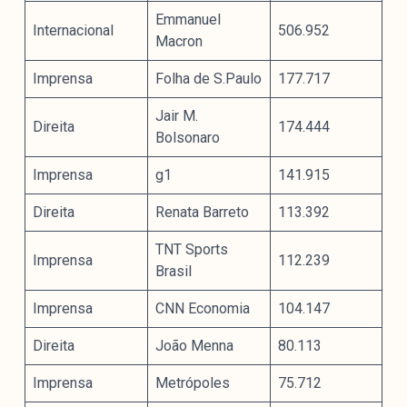
Emmanuel
Internacional
506.952
Macron
Imprensa
Folha de S.Paulo
177.717
Jair M.
Direita
174.444
Bolsonaro
Imprensa
g1
141.915
Direita
Renata Barreto
113.392
TNT Sports
Imprensa
112.239
Brasil
Imprensa
CNN Economia
104.147
Direita
João Menna
80.113
Imprensa
Metrópoles
75.712