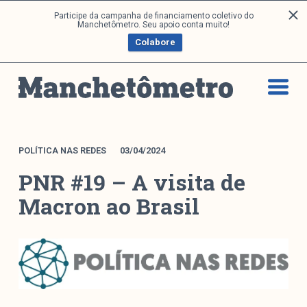
P
Participe da campanha de financiamento coletivo do
Análises
Manchetômetro. Seu apoio conta muito!
u
Colabore
l
a
Artigos e Capítulos
r
DONI
p
PNR
a
Série M
r
a
Boletim M
POLÍTICA NAS REDES
03/04/2024
o
Podcasts
PNR #19 – A visita de
c
M Facebook
o
Macron ao Brasil
M Instagram
n
Livros
t
e
ú
Arquivos
d
o