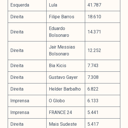
Esquerda
Lula
41.787
Direita
Filipe Barros
18.610
Eduardo
Direita
14.371
Bolsonaro
Jair Messias
Direita
12.252
Bolsonaro
Direita
Bia Kicis
7.743
Direita
Gustavo Gayer
7.308
Direita
Helder Barbalho
6.822
Imprensa
O Globo
6.133
Imprensa
FRANCE 24
5.441
Direita
Mais Sudeste
5.417