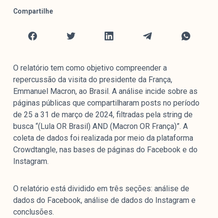
Mediómetro
Compartilhe
Política Externa Brasileira
Boletim da Pluralidade M
Entrevistas M
O relatório tem como objetivo compreender a
Institucional
repercussão da visita do presidente da França,
Emmanuel Macron, ao Brasil. A análise incide sobre as
páginas públicas que compartilharam posts no período
Nossa História
de 25 a 31 de março de 2024, filtradas pela string de
Missão
busca “(Lula OR Brasil) AND (Macron OR França)”. A
Metodologia
coleta de dados foi realizada por meio da plataforma
Crowdtangle, nas bases de páginas do Facebook e do
Equipe
Instagram.
Na Mídia
Parcerias
O relatório está dividido em três seções: análise de
Contato
dados do Facebook, análise de dados do Instagram e
conclusões.