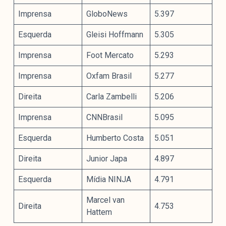
Imprensa
GloboNews
5.397
Esquerda
Gleisi Hoffmann
5.305
Imprensa
Foot Mercato
5.293
Imprensa
Oxfam Brasil
5.277
Direita
Carla Zambelli
5.206
Imprensa
CNNBrasil
5.095
Esquerda
Humberto Costa
5.051
Direita
Junior Japa
4.897
Esquerda
Mídia NINJA
4.791
Marcel van
Direita
4.753
Hattem