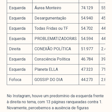
Esquerda
Áurea Monteiro
74.129
557
Esquerda
Desargumentação
54.940
450
Esquerda
Todas Fridas ou TF
54.702
446
Esquerda
PROBLEMATIZADORAS
54.594
446
Direita
CONEXÃO POLÍTICA
51.977
2.410
Esquerda
Consciência Política
46.784
3992
Esquerda
Planeta ELLA
47.323
718
Fofoca
GOSSIP DO DIA
44.273
2.841
No Instagram, houve um predomínio da esquerda frente
à direita no tema, com 13 páginas ranqueadas contra 1.
Novamente, percebemos a ausência de figuras