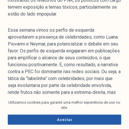
mostrando os relatórios do PNR, os políticos com cargo
temem exposição a temas tóxicos, particularmente se
estão do lado impopular.
Essa semana vimos os perfis de esquerda
aproveitarem a presença de celebridades, como Luana
Piovanni e Neymar, para potencializar o debate em seu
favor. Os perfis de esquerda engajaram em publicações
para amplificar o alcance de seus conteúdos, o que
funcionou positivamente. E, como resultado, a narrativa
contra a PEC foi dominante nas redes sociais. Ou seja, a
tática da “tabelinha” com celebridades, por mais que
seja involuntaria por parte da celebridade envolvida,
rende frutos não somente para a extrema-direita, mas
também para a esquerda, quando bem executada.
Utilizamos cookies para garantir uma melhor experiência de uso no
site.
Para baixar o nosso relatório,
clique aqui
.
Aceitar