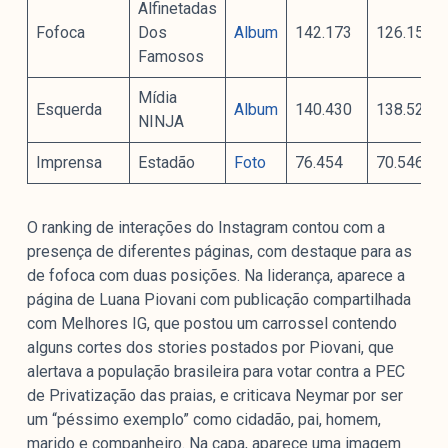
Alfinetadas
Fofoca
Dos
Album
142.173
126.150
Famosos
Mídia
Esquerda
Album
140.430
138.520
NINJA
Imprensa
Estadão
Foto
76.454
70.546
O ranking de interações do Instagram contou com a
presença de diferentes páginas, com destaque para as
de fofoca com duas posições. Na liderança, aparece a
página de Luana Piovani com publicação compartilhada
com Melhores IG, que postou um carrossel contendo
alguns cortes dos stories postados por Piovani, que
alertava a população brasileira para votar contra a PEC
de Privatização das praias, e criticava Neymar por ser
um “péssimo exemplo” como cidadão, pai, homem,
marido e companheiro. Na capa, aparece uma imagem