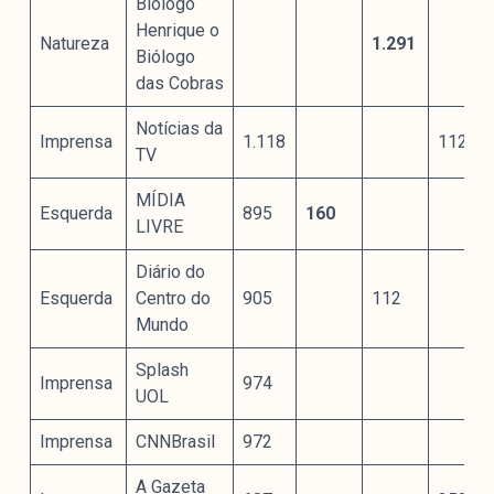
Biólogo
Henrique o
Natureza
1.291
Biólogo
das Cobras
Notícias da
Imprensa
1.118
112
TV
MÍDIA
Esquerda
895
160
LIVRE
Diário do
Esquerda
Centro do
905
112
Mundo
Splash
Imprensa
974
UOL
Imprensa
CNNBrasil
972
A Gazeta