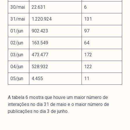
30/mai
22.631
6
31/mai
1.220.924
131
01/jun
902.423
97
02/jun
163.549
64
03/jun
473.477
172
04/jun
528.932
122
05/jun
4.455
11
A tabela 6 mostra que houve um maior número de
interações no dia 31 de maio e o maior número de
publicações no dia 3 de junho.