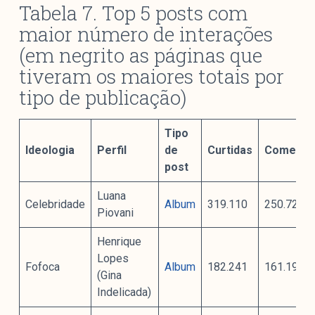
Tabela 7. Top 5 posts com
maior número de interações
(em negrito as páginas que
tiveram os maiores totais por
tipo de publicação)
Tipo
Ideologia
Perfil
de
Curtidas
Comentár
post
Luana
Celebridade
Album
319.110
250.724
Piovani
Henrique
Lopes
Fofoca
Album
182.241
161.191
(Gina
Indelicada)