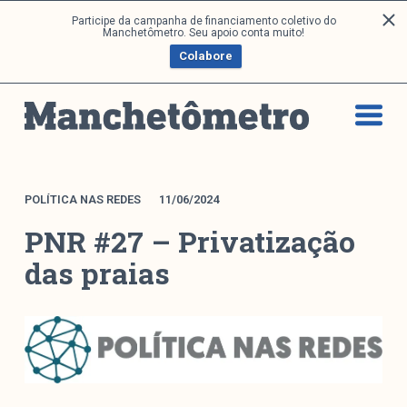
P
Participe da campanha de financiamento coletivo do
Análises
Manchetômetro. Seu apoio conta muito!
u
Colabore
l
a
Artigos e Capítulos
r
DONI
p
PNR
a
Série M
r
a
Boletim M
POLÍTICA NAS REDES
11/06/2024
o
Podcasts
PNR #27 – Privatização
c
M Facebook
o
das praias
M Instagram
n
Livros
t
e
ú
Arquivos
d
o