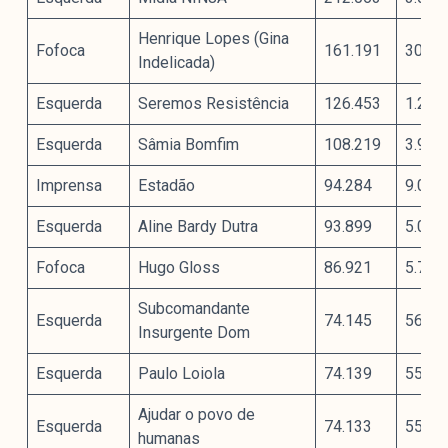
Henrique Lopes (Gina
Fofoca
161.191
30.83
Indelicada)
Esquerda
Seremos Resistência
126.453
1.293
Esquerda
Sâmia Bomfim
108.219
3.904
Imprensa
Estadão
94.284
9.098
Esquerda
Aline Bardy Dutra
93.899
5.066
Fofoca
Hugo Gloss
86.921
5.728
Subcomandante
Esquerda
74.145
561
Insurgente Dom
Esquerda
Paulo Loiola
74.139
558
Ajudar o povo de
Esquerda
74.133
557
humanas