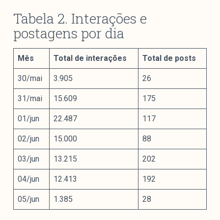
Tabela 2. Interações e
postagens por dia
Mês
Total de interações
Total de posts
30/mai
3.905
26
31/mai
15.609
175
01/jun
22.487
117
02/jun
15.000
88
03/jun
13.215
202
04/jun
12.413
192
05/jun
1.385
28