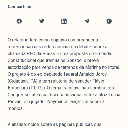
Mediómetro
Compartilhe
Política Externa Brasileira
Boletim da Pluralidade M
Entrevistas M
O relatório tem como objetivo compreender a
Institucional
repercussão nas redes sociais do debate sobre a
chamada PEC da Praias – uma proposta de Emenda
Constitucional que tramita no Senado, e prevê
Nossa História
autorização para venda de terrenos da Marinha no litoral.
Missão
O projeto é do ex-deputado federal Arnaldo Jordy
Metodologia
(Cidadania-PA) e tem relatoria do senador Flávio
Bolsonaro (PL-RJ). O tema tramitava nas sombras do
Equipe
Congresso, até uma discussão virtual entre a atriz Luana
Na Mídia
Piovani e o jogador Neymar Jr. lançar luz sobre a
Parcerias
medida.
Contato
A análise incide sobre as páginas públicas que