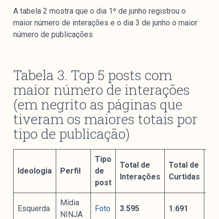
A tabela 2 mostra que o dia 1º de junho registrou o
maior número de interações e o dia 3 de junho o maior
número de publicações.
Tabela 3. Top 5 posts com
maior número de interações
(em negrito as páginas que
tiveram os maiores totais por
tipo de publicação)
Tipo
Total de
Total de
To
Ideologia
Perfil
de
Interações
Curtidas
Co
post
Mídia
Esquerda
Foto
3.595
1.691
28
NINJA