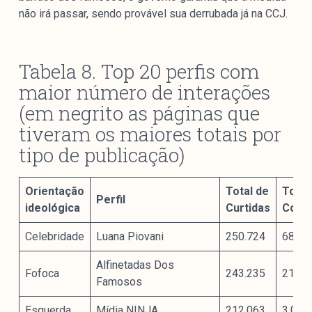
não irá passar, sendo provável sua derrubada já na CCJ.
Tabela 8. Top 20 perfis com
maior número de interações
(em negrito as páginas que
tiveram os maiores totais por
tipo de publicação)
Orientação
Total de
Total
Perfil
ideológica
Curtidas
Come
Celebridade
Luana Piovani
250.724
68.38
Alfinetadas Dos
Fofoca
243.235
21.31
Famosos
Esquerda
Mídia NINJA
212.063
3.029