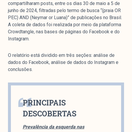
colabore
compartilharam posts, entre os dias 30 de maio a 5 de
junho de 2024, filtradas pelo termo de busca “(praia OR
PEC) AND (Neymar or Luana)” de publicações no Brasil.
A coleta de dados foi realizada por meio da plataforma
Crowdtangle, nas bases de páginas do Facebook e do
O Manchetômetro é um site de acompanhamento da
Instagram.
cobertura da grande mídia sobre temas de economia e
política produzido pelo Laboratório de Estudos de Mídia
e Esfera Pública (LEMEP). O LEMEP tem registro no
O relatório está dividido em três seções: análise de
Diretório de Grupos de Pesquisa do CNPq e é sediado
dados do Facebook, análise de dados do Instagram e
no Instituto de Estudos Sociais e Políticos (IESP) da
conclusões.
Universidade do Estado do Rio de Janeiro (UERJ). O
Manchetômetro não tem filiação com partidos ou grupos
econômicos.
PRINCIPAIS
Parceria
DESCOBERTAS
Prevalência da esquerda nas