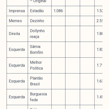
– Original
Imprensa
Estadão
1.086
1.529
Memes
Dezinho
2.551
Dollynho
Direita
1.886
reaça
Sâmia
Esquerda
1.829
Bomfim
Melhor
Esquerda
1.713
Política
Plantão
Esquerda
1.631
Brasil
Burguesia
Esquerda
1.455
fede