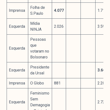
Folha de
Imprensa
4.077
1.715
S.Paulo
Mídia
Esquerda
2.026
3.595
NINJA
Pessoas
que
Esquerda
votaram no
Bolsonaro
Presidente
Esquerda
3.660
da Ursal
Imprensa
O Globo
881
2.287
Feminismo
Sem
Esquerda
2.721
Demagogia