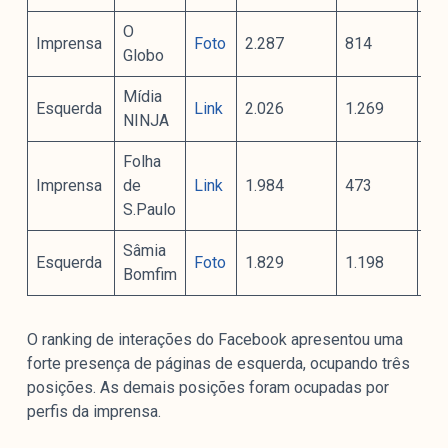
O
Imprensa
Foto
2.287
814
76
Globo
Mídia
Esquerda
Link
2.026
1.269
23
NINJA
Folha
Imprensa
de
Link
1.984
473
60
S.Paulo
Sâmia
Esquerda
Foto
1.829
1.198
20
Bomfim
O ranking de interações do Facebook apresentou uma
forte presença de páginas de esquerda, ocupando três
posições. As demais posições foram ocupadas por
perfis da imprensa.