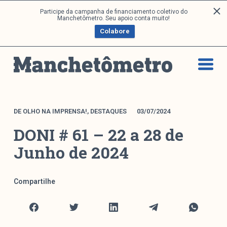
P
Participe da campanha de financiamento coletivo do
Análises
Manchetômetro. Seu apoio conta muito!
u
Colabore
l
a
Artigos e Capítulos
r
DONI
p
PNR
a
Série M
r
a
Boletim M
DE OLHO NA IMPRENSA!
,
DESTAQUES
03/07/2024
o
Podcasts
DONI # 61 – 22 a 28 de
c
M Facebook
o
Junho de 2024
M Instagram
n
Livros
t
e
Compartilhe
ú
Arquivos
d
o