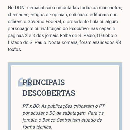
Mediómetro
No DONI semanal são computadas todas as manchetes,
Política Externa Brasileira
chamadas, artigos de opinião, colunas e editoriais que
Boletim da Pluralidade M
citaram o Governo Federal, o presidente Lula ou algum
Entrevistas M
personagem ou instituição do Executivo, nas capas e
páginas 2 e 3 dos jornais Folha de S. Paulo, O Globo e
Institucional
Estado de S. Paulo. Nesta semana, foram analisados 98
textos.
Nossa História
Missão
PRINCIPAIS
Metodologia
Equipe
DESCOBERTAS
Na Mídia
PT x BC
: As publicações criticaram o PT
Parcerias
por acusar o BC de sabotagem. Para os
Contato
jornais, o Banco Central tem atuado de
forma técnica.