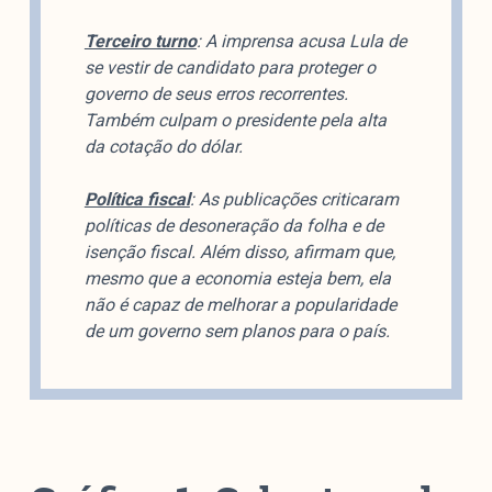
colabore
Terceiro turno
: A imprensa acusa Lula de
se vestir de candidato para proteger o
governo de seus erros recorrentes.
Também culpam o presidente pela alta
O Manchetômetro é um site de acompanhamento da
da cotação do dólar.
cobertura da grande mídia sobre temas de economia e
política produzido pelo Laboratório de Estudos de Mídia
Política fiscal
: As publicações criticaram
e Esfera Pública (LEMEP). O LEMEP tem registro no
políticas de desoneração da folha e de
Diretório de Grupos de Pesquisa do CNPq e é sediado
isenção fiscal. Além disso, afirmam que,
no Instituto de Estudos Sociais e Políticos (IESP) da
mesmo que a economia esteja bem, ela
Universidade do Estado do Rio de Janeiro (UERJ). O
não é capaz de melhorar a popularidade
Manchetômetro não tem filiação com partidos ou grupos
de um governo sem planos para o país.
econômicos.
Parceria