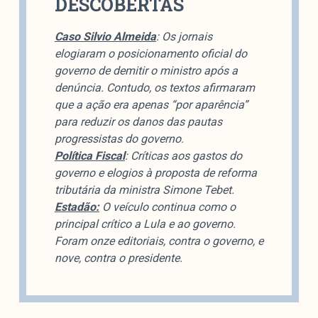
DESCOBERTAS
colabore
Caso Silvio Almeida
: Os jornais
elogiaram o posicionamento oficial do
governo de demitir o ministro após a
O Manchetômetro é um site de acompanhamento da
denúncia. Contudo, os textos afirmaram
cobertura da grande mídia sobre temas de economia e
que a ação era apenas “por aparência”
política produzido pelo Laboratório de Estudos de Mídia
para reduzir os danos das pautas
e Esfera Pública (LEMEP). O LEMEP tem registro no
progressistas do governo.
Diretório de Grupos de Pesquisa do CNPq e é sediado
Política Fiscal
: Críticas aos gastos do
no Instituto de Estudos Sociais e Políticos (IESP) da
governo e elogios à proposta de reforma
Universidade do Estado do Rio de Janeiro (UERJ). O
tributária da ministra Simone Tebet.
Manchetômetro não tem filiação com partidos ou grupos
Estadão:
O veículo continua como o
econômicos.
principal crítico a Lula e ao governo.
Foram onze editoriais, contra o governo, e
Parceria
nove, contra o presidente.