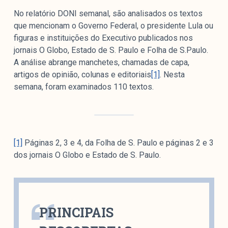
Mediómetro
No relatório DONI semanal, são analisados os textos
Política Externa Brasileira
que mencionam o Governo Federal, o presidente Lula ou
Boletim da Pluralidade M
figuras e instituições do Executivo publicados nos
Entrevistas M
jornais O Globo, Estado de S. Paulo e Folha de S.Paulo.
A análise abrange manchetes, chamadas de capa,
Institucional
artigos de opinião, colunas e editoriais
[1]
. Nesta
semana, foram examinados 110 textos.
Nossa História
Missão
Metodologia
[1]
Páginas 2, 3 e 4, da Folha de S. Paulo e páginas 2 e 3
dos jornais O Globo e Estado de S. Paulo.
Equipe
Na Mídia
Parcerias
Contato
PRINCIPAIS