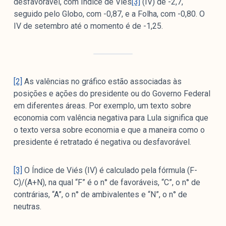
desfavorável, com Índice de Viés
[3]
(IV) de -2,7,
seguido pelo Globo, com -0,87, e a Folha, com -0,80. O
IV de setembro até o momento é de -1,25.
[2]
As valências no gráfico estão associadas às
posições e ações do presidente ou do Governo Federal
em diferentes áreas. Por exemplo, um texto sobre
economia com valência negativa para Lula significa que
o texto versa sobre economia e que a maneira como o
presidente é retratado é negativa ou desfavorável.
[3]
O Índice de Viés (IV) é calculado pela fórmula (F-
C)/(A+N), na qual “F” é o n° de favoráveis, “C”, o n° de
contrárias, “A”, o n° de ambivalentes e “N”, o n° de
neutras.