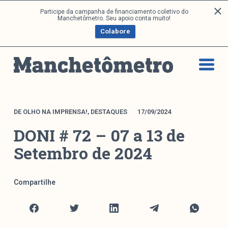
P
Participe da campanha de financiamento coletivo do
Análises
Manchetômetro. Seu apoio conta muito!
u
Colabore
l
a
Artigos e Capítulos
r
DONI
p
PNR
a
Série M
r
a
Boletim M
DE OLHO NA IMPRENSA!
,
DESTAQUES
17/09/2024
o
Podcasts
DONI # 72 – 07 a 13 de
c
M Facebook
o
Setembro de 2024
M Instagram
n
Livros
t
e
Compartilhe
ú
Arquivos
d
o