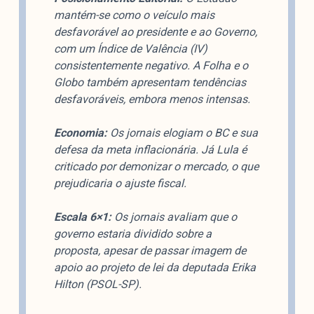
colabore
mantém-se como o veículo mais
desfavorável ao presidente e ao Governo,
com um Índice de Valência (IV)
consistentemente negativo. A Folha e o
O Manchetômetro é um site de acompanhamento da
Globo também apresentam tendências
cobertura da grande mídia sobre temas de economia e
desfavoráveis, embora menos intensas.
política produzido pelo Laboratório de Estudos de Mídia
e Esfera Pública (LEMEP). O LEMEP tem registro no
Economia:
Os jornais elogiam o BC e sua
Diretório de Grupos de Pesquisa do CNPq e é sediado
defesa da meta inflacionária. Já Lula é
no Instituto de Estudos Sociais e Políticos (IESP) da
criticado por demonizar o mercado, o que
Universidade do Estado do Rio de Janeiro (UERJ). O
prejudicaria o ajuste fiscal.
Manchetômetro não tem filiação com partidos ou grupos
econômicos.
Escala 6×1:
Os jornais avaliam que o
governo estaria dividido sobre a
Parceria
proposta, apesar de passar imagem de
apoio ao projeto de lei da deputada Erika
Hilton (PSOL-SP).