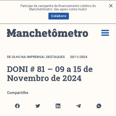
P
Participe da campanha de financiamento coletivo do
Análises
Manchetômetro. Seu apoio conta muito!
u
Colabore
l
a
Artigos e Capítulos
r
DONI
p
PNR
a
Série M
r
a
Boletim M
DE OLHO NA IMPRENSA!
,
DESTAQUES
20/11/2024
o
Podcasts
DONI # 81 – 09 a 15 de
c
M Facebook
o
Novembro de 2024
M Instagram
n
Livros
t
e
Compartilhe
ú
Arquivos
d
o