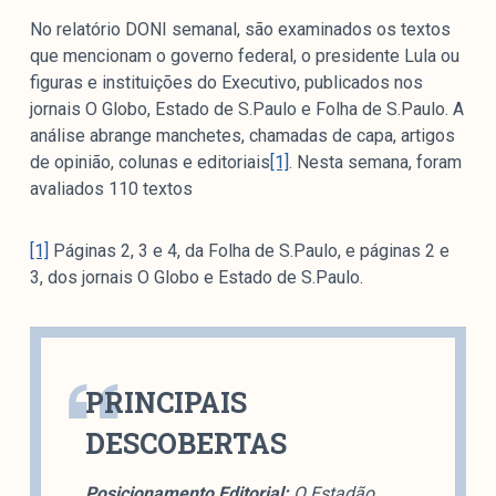
Mediómetro
No relatório DONI semanal, são examinados os textos
Política Externa Brasileira
que mencionam o governo federal, o presidente Lula ou
Boletim da Pluralidade M
figuras e instituições do Executivo, publicados nos
Entrevistas M
jornais O Globo, Estado de S.Paulo e Folha de S.Paulo. A
análise abrange manchetes, chamadas de capa, artigos
Institucional
de opinião, colunas e editoriais
[1]
. Nesta semana, foram
avaliados 110 textos
Nossa História
[1]
Páginas 2, 3 e 4, da Folha de S.Paulo, e páginas 2 e
Missão
3, dos jornais O Globo e Estado de S.Paulo.
Metodologia
Equipe
Na Mídia
PRINCIPAIS
Parcerias
DESCOBERTAS
Contato
Posicionamento Editorial:
O Estadão