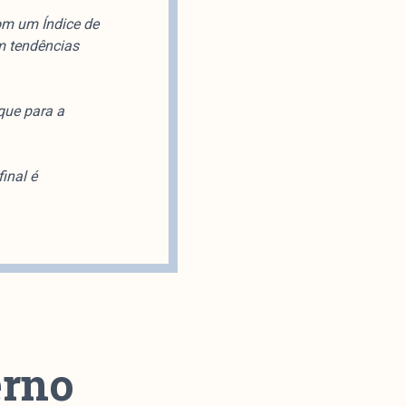
om um Índice de
m tendências
que para a
inal é
erno