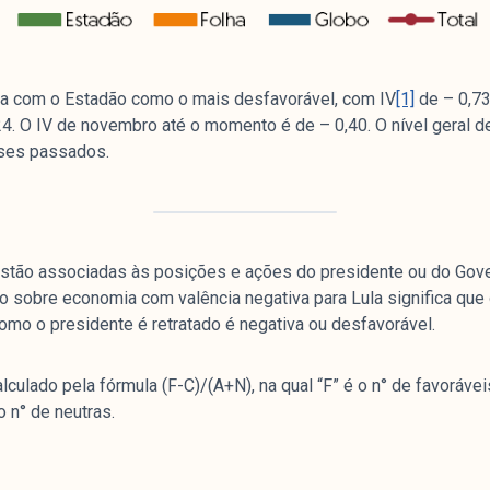
a com o Estadão como o mais desfavorável, com IV
[1]
de – 0,73
24. O IV de novembro até o momento é de – 0,40. O nível geral de
eses passados.
Arquivos
I
Mediómetro
No
estão associadas às posições e ações do presidente ou do Gov
Política Externa Brasileira
Mi
o sobre economia com valência negativa para Lula significa que
Boletim da Pluralidade M
Me
mo o presidente é retratado é negativa ou desfavorável.
Entrevistas M
Eq
Na
lculado pela fórmula (F-C)/(A+N), na qual “F” é o n° de favoráveis, 
o n° de neutras.
Par
Co