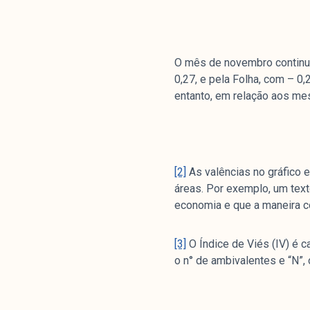
O mês de novembro continu
0,27, e pela Folha, com – 0,
entanto, em relação aos m
Análises
Artigos e Capítulos
[2]
As valências no gráfico 
DONI
áreas. Por exemplo, um text
PNR
economia e que a maneira co
Série M
Boletim M
[3]
O Índice de Viés (IV) é ca
o n° de ambivalentes e “N”, 
Podcasts
M Facebook
M Instagram