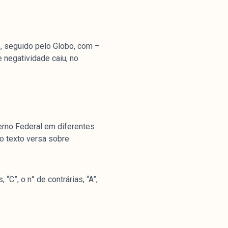
, seguido pelo Globo, com –
 negatividade caiu, no
nstitucional
ssa História
erno Federal em diferentes
ssão
 o texto versa sobre
todologia
uipe
 Mídia
“C”, o n° de contrárias, “A”,
cerias
ntato