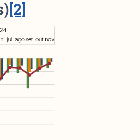
s)
[2]