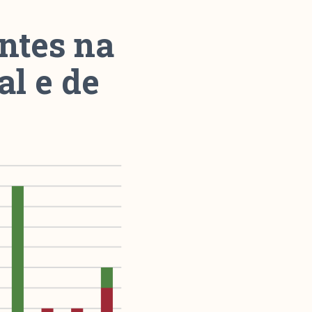
ntes na
Parceria
l e de