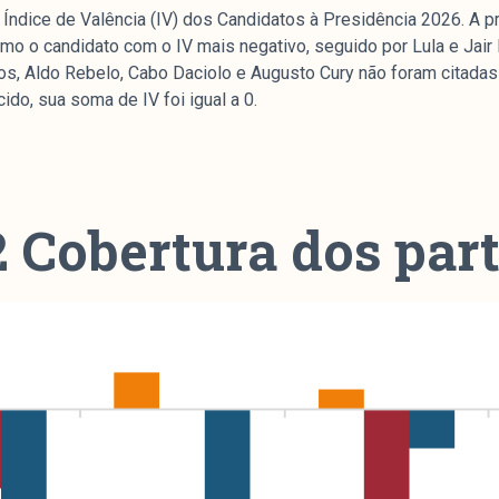
 Índice de Valência (IV) dos Candidatos à Presidência 2026. A p
omo o candidato com o IV mais negativo, seguido por Lula e Jair
os, Aldo Rebelo, Cabo Daciolo e Augusto Cury não foram citada
e
do, sua soma de IV foi igual a 0.
mpanhamento da cobertura da grande mídia sobre
uzido pelo Laboratório de Estudos de Mídia e
2 Cobertura dos part
em registro no Diretório de Grupos de Pesquisa
e Estudos Sociais e Políticos (IESP) da
Janeiro (UERJ). O Manchetômetro não tem filiação
s.