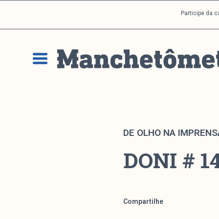
P
Participe da 
u
l
a
r
p
a
r
a
o
c
DE OLHO NA IMPRENS
o
DONI # 14
n
t
e
ú
d
Compartilhe
o