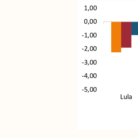
Análises
Artigos e Capítulos
DONI
PNR
Série M
Boletim M
Podcasts
M Facebook
M Instagram