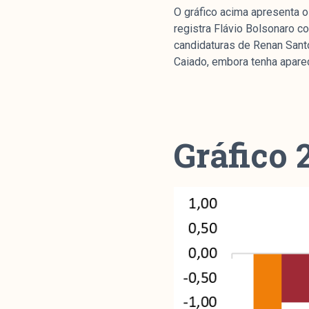
Livros
O gráfico acima apresenta o
registra Flávio Bolsonaro c
candidaturas de Renan Sant
colabor
Caiado, embora tenha apareci
O Manchetômetro é um site de aco
temas de economia e política prod
Gráfico 
Esfera Pública (LEMEP). O LEMEP t
do CNPq e é sediado no Instituto d
Universidade do Estado do Rio de 
com partidos ou grupos econômico