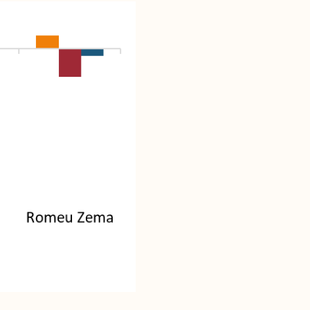
nstitucional
ssa História
ssão
todologia
uipe
 Mídia
cerias
ntato