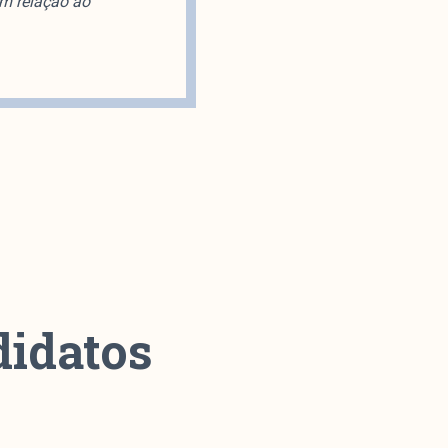
em relação ao
didatos