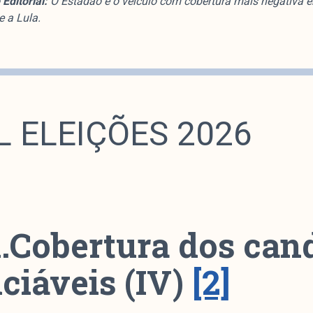
Editorial:
O Estadão é o veículo com cobertura mais negativa 
e a Lula.
L ELEIÇÕES 2026
1.Cobertura dos can
ciáveis (IV)
[2]