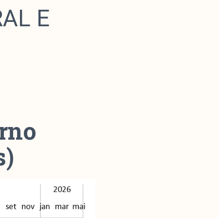
AL E
erno
s)