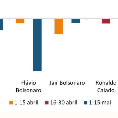
Arquivos
I
Mediómetro
No
Política Externa Brasileira
Mi
Boletim da Pluralidade M
Me
Entrevistas M
Eq
Na
Par
Co