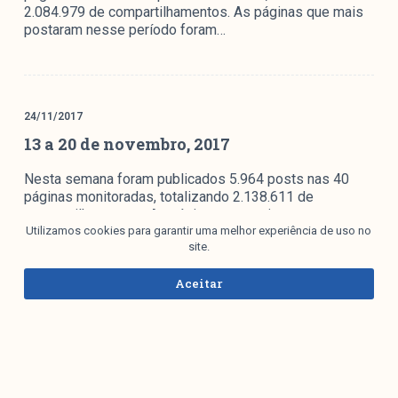
2.084.979 de compartilhamentos. As páginas que mais
postaram nesse período foram…
24/11/2017
13 a 20 de novembro, 2017
Nesta semana foram publicados 5.964 posts nas 40
páginas monitoradas, totalizando 2.138.611 de
compartilhamentos. As páginas que mais postaram
nesse período foram: Juiz Sergio Moro…
Utilizamos cookies para garantir uma melhor experiência de uso no
site.
Aceitar
16/11/2017
5 a 12 de novembro, 2017
A primeira etapa da pesquisa do M Facebook