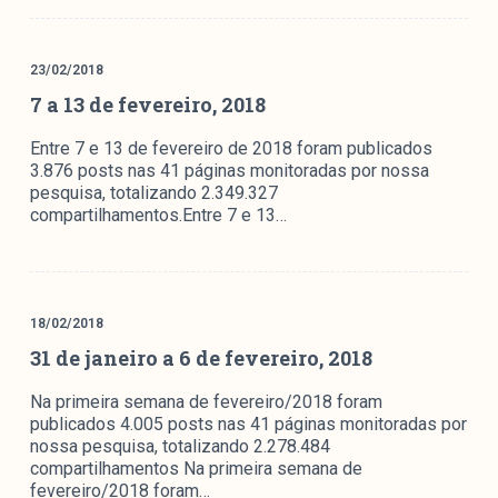
colabore
23/02/2018
7 a 13 de fevereiro, 2018
O Manchetômetro é um site de acompanhamento da
Entre 7 e 13 de fevereiro de 2018 foram publicados
cobertura da grande mídia sobre temas de economia e
3.876 posts nas 41 páginas monitoradas por nossa
política produzido pelo Laboratório de Estudos de Mídia
pesquisa, totalizando 2.349.327
e Esfera Pública (LEMEP). O LEMEP tem registro no
compartilhamentos.Entre 7 e 13…
Diretório de Grupos de Pesquisa do CNPq e é sediado
no Instituto de Estudos Sociais e Políticos (IESP) da
Universidade do Estado do Rio de Janeiro (UERJ). O
Manchetômetro não tem filiação com partidos ou grupos
18/02/2018
econômicos.
31 de janeiro a 6 de fevereiro, 2018
Parceria
Na primeira semana de fevereiro/2018 foram
publicados 4.005 posts nas 41 páginas monitoradas por
nossa pesquisa, totalizando 2.278.484
compartilhamentos Na primeira semana de
fevereiro/2018 foram…