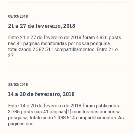
Mediómetro
Política Externa Brasileira
08/03/2018
Boletim da Pluralidade M
21 a 27 de fevereiro, 2018
Entrevistas M
Entre 21 e 27 de fevereiro de 2018 foram 4.826 posts
nas 41 páginas monitoradas por nossa pesquisa,
Institucional
totalizando 2.382.511 compartilhamentos. Entre 21 e
27…
Nossa História
Missão
Metodologia
28/02/2018
Equipe
14 a 20 de fevereiro, 2018
Na Mídia
Entre 14 e 20 de fevereiro de 2018 foram publicados
Parcerias
3.786 posts nas 41 páginas[1] monitoradas por nossa
pesquisa, totalizando 2.388.614 compartilhamentos. As
Contato
páginas que…