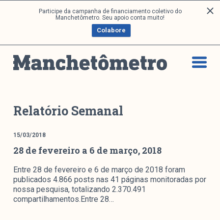
P
Participe da campanha de financiamento coletivo do
Análises
Manchetômetro. Seu apoio conta muito!
u
Colabore
l
a
Artigos e Capítulos
r
DONI
p
PNR
a
Série M
r
a
Boletim M
Relatório Semanal
o
Podcasts
c
M Facebook
15/03/2018
o
28 de fevereiro a 6 de março, 2018
M Instagram
n
Livros
t
Entre 28 de fevereiro e 6 de março de 2018 foram
e
publicados 4.866 posts nas 41 páginas monitoradas por
ú
Arquivos
nossa pesquisa, totalizando 2.370.491
d
compartilhamentos.Entre 28…
o