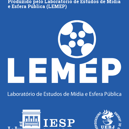
Produzido pelo Laboratório de Estudos de Mídia
colabore
e Esfera Pública (LEMEP)
O Manchetômetro é um site de acompanhamento da
cobertura da grande mídia sobre temas de economia e
política produzido pelo Laboratório de Estudos de Mídia
e Esfera Pública (LEMEP). O LEMEP tem registro no
Diretório de Grupos de Pesquisa do CNPq e é sediado
no Instituto de Estudos Sociais e Políticos (IESP) da
Universidade do Estado do Rio de Janeiro (UERJ). O
Manchetômetro não tem filiação com partidos ou grupos
econômicos.
Parceria