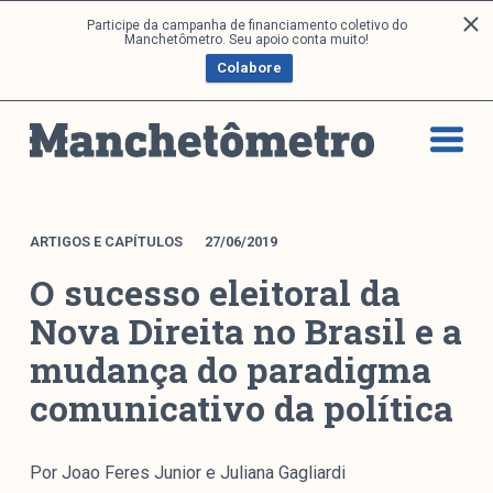
P
Participe da campanha de financiamento coletivo do
Análises
Manchetômetro. Seu apoio conta muito!
u
Colabore
l
a
Artigos e Capítulos
r
DONI
p
PNR
a
Série M
r
a
Boletim M
ARTIGOS E CAPÍTULOS
27/06/2019
o
Podcasts
O sucesso eleitoral da
c
M Facebook
o
Nova Direita no Brasil e a
M Instagram
n
mudança do paradigma
Livros
t
e
comunicativo da política
ú
Arquivos
d
o
Por Joao Feres Junior e Juliana Gagliardi