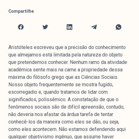
Mediómetro
Compartilhe
Política Externa Brasileira
Boletim da Pluralidade M
Entrevistas M
Institucional
Aristóteles escreveu que a precisão do conhecimento
que almejamos está limitada pela natureza do objeto
que pretendemos conhecer. Nenhum ramo da atividade
Nossa História
acadêmica sente mais na carne a propriedade dessa
máxima do filósofo grego que as Ciências Sociais.
Missão
Nosso objeto frequentemente se mostra fugido,
Metodologia
escorregadio e, quando tratamos de lidar com
Equipe
siginificados, polissêmico. A constatação de que o
Na Mídia
fenômenos sociais são de difícil apreensão, contudo,
Parcerias
não deveria nos afastar da árdua tarefa de tentar
conhecê-los da maneira como eles se dão, ou seja,
Contato
como eles acontecem. Não estamos defendendo aqui
qualquer objetivismo ingênuo, que assume haver