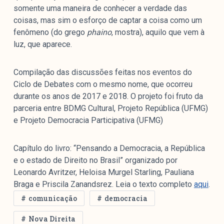
colabore
somente uma maneira de conhecer a verdade das
coisas, mas sim o esforço de captar a coisa como um
fenômeno (do grego
phaino
, mostra), aquilo que vem à
luz, que aparece.
O Manchetômetro é um site de acompanhamento da
cobertura da grande mídia sobre temas de economia e
Compilação das discussões feitas nos eventos do
política produzido pelo Laboratório de Estudos de Mídia
Ciclo de Debates com o mesmo nome, que ocorreu
e Esfera Pública (LEMEP). O LEMEP tem registro no
durante os anos de 2017 e 2018. O projeto foi fruto da
Diretório de Grupos de Pesquisa do CNPq e é sediado
parceria entre BDMG Cultural, Projeto República (UFMG)
no Instituto de Estudos Sociais e Políticos (IESP) da
e Projeto Democracia Participativa (UFMG)
Universidade do Estado do Rio de Janeiro (UERJ). O
Manchetômetro não tem filiação com partidos ou grupos
Capítulo do livro: “Pensando a Democracia, a República
econômicos.
e o estado de Direito no Brasil” organizado por
Leonardo Avritzer, Heloisa Murgel Starling, Pauliana
Parceria
Braga e Priscila Zanandsrez. Leia o texto completo
aqui
.
comunicação
democracia
Nova Direita