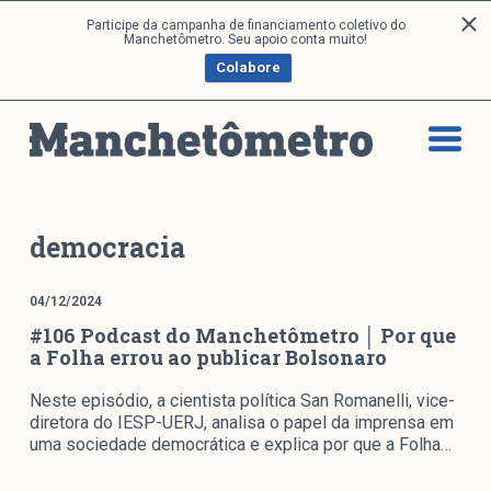
P
Participe da campanha de financiamento coletivo do
Análises
Manchetômetro. Seu apoio conta muito!
u
Colabore
l
a
Artigos e Capítulos
r
DONI
p
PNR
a
Série M
r
a
Boletim M
democracia
o
Podcasts
c
M Facebook
04/12/2024
o
#106 Podcast do Manchetômetro │ Por que
M Instagram
n
a Folha errou ao publicar Bolsonaro
Livros
t
e
Neste episódio, a cientista política San Romanelli, vice-
ú
Arquivos
diretora do IESP-UERJ, analisa o papel da imprensa em
d
uma sociedade democrática e explica por que a Folha…
o