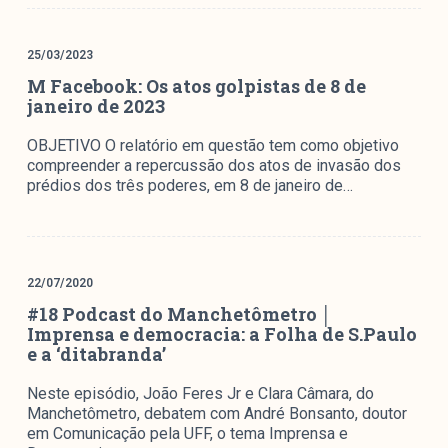
Mediómetro
Política Externa Brasileira
25/03/2023
Boletim da Pluralidade M
M Facebook: Os atos golpistas de 8 de
Entrevistas M
janeiro de 2023
OBJETIVO O relatório em questão tem como objetivo
Institucional
compreender a repercussão dos atos de invasão dos
prédios dos três poderes, em 8 de janeiro de…
Nossa História
Missão
Metodologia
22/07/2020
Equipe
#18 Podcast do Manchetômetro │
Imprensa e democracia: a Folha de S.Paulo
Na Mídia
e a ‘ditabranda’
Parcerias
Neste episódio, João Feres Jr e Clara Câmara, do
Contato
Manchetômetro, debatem com André Bonsanto, doutor
em Comunicação pela UFF, o tema Imprensa e