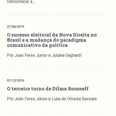
Democracia: a…
colabore
27/06/2019
O Manchetômetro é um site de acompanhamento da
O sucesso eleitoral da Nova Direita no
cobertura da grande mídia sobre temas de economia e
Brasil e a mudança do paradigma
política produzido pelo Laboratório de Estudos de Mídia
comunicativo da política
e Esfera Pública (LEMEP). O LEMEP tem registro no
Diretório de Grupos de Pesquisa do CNPq e é sediado
Por Joao Feres Junior e Juliana Gagliardi
no Instituto de Estudos Sociais e Políticos (IESP) da
Universidade do Estado do Rio de Janeiro (UERJ). O
Manchetômetro não tem filiação com partidos ou grupos
econômicos.
01/12/2016
O terceiro turno de Dilma Rousseff
Parceria
Por João Feres Júnior e Luna de Oliveira Sassara