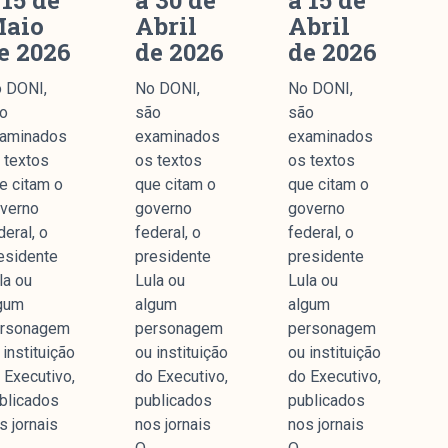
 15 de
a 30 de
a 15 de
aio
Abril
Abril
e 2026
de 2026
de 2026
 DONI,
No DONI,
No DONI,
o
são
são
aminados
examinados
examinados
 textos
os textos
os textos
e citam o
que citam o
que citam o
verno
governo
governo
deral, o
federal, o
federal, o
esidente
presidente
presidente
la ou
Lula ou
Lula ou
gum
algum
algum
rsonagem
personagem
personagem
 instituição
ou instituição
ou instituição
 Executivo,
do Executivo,
do Executivo,
blicados
publicados
publicados
s jornais
nos jornais
nos jornais