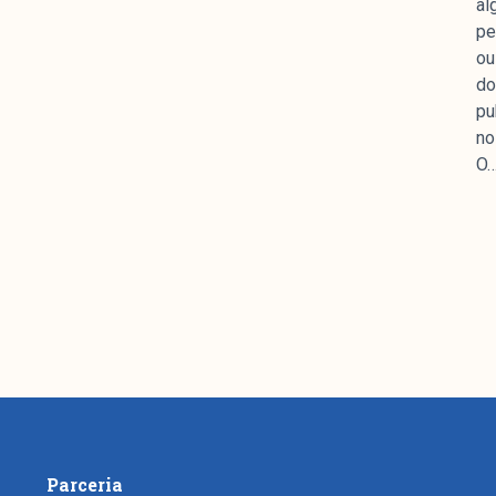
al
mpanhamento da cobertura da grande mídia sobre
pe
uzido pelo Laboratório de Estudos de Mídia e
ou
em registro no Diretório de Grupos de Pesquisa
do
e Estudos Sociais e Políticos (IESP) da
pu
Janeiro (UERJ). O Manchetômetro não tem filiação
no
s.
O
Parceria