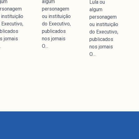
gum
algum
Lula ou
rsonagem
personagem
algum
 instituição
ou instituição
personagem
 Executivo,
do Executivo,
ou instituição
blicados
publicados
do Executivo,
s jornais
nos jornais
publicados
…
O…
nos jornais
O…