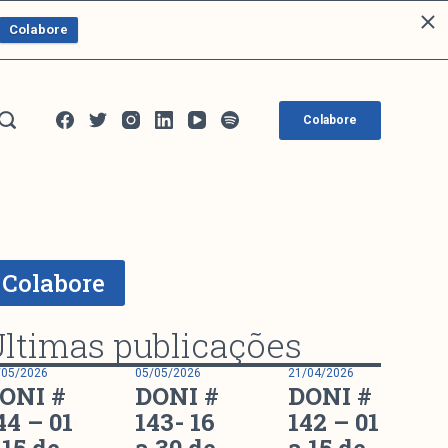
Colabore
Colabore
Colabore
ltimas publicações
/05/2026
05/05/2026
21/04/2026
ONI #
DONI #
DONI #
44 – 01
143- 16
142 – 01