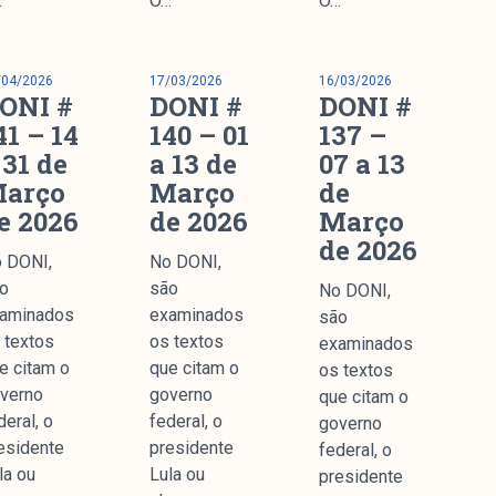
…
O…
O…
nstitucional
/04/2026
17/03/2026
16/03/2026
ssa História
ONI #
DONI #
DONI #
ssão
41 – 14
140 – 01
137 –
todologia
 31 de
a 13 de
07 a 13
uipe
arço
Março
de
e 2026
de 2026
Março
 Mídia
de 2026
cerias
 DONI,
No DONI,
ntato
o
são
No DONI,
aminados
examinados
são
 textos
os textos
examinados
e citam o
que citam o
os textos
verno
governo
que citam o
Parceria
deral, o
federal, o
governo
esidente
presidente
federal, o
la ou
Lula ou
presidente