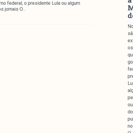
a
o federal, o presidente Lula ou algum
M
s jornais O…
d
No
sã
ex
os
qu
go
fe
pr
Lu
al
pe
ou
do
pu
no