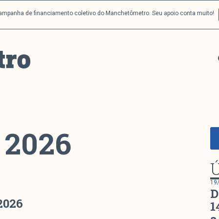
campanha de financiamento coletivo do Manchetômetro. Seu apoio conta muito!
e 2026
Ú
19
D
 2026
1