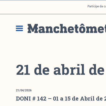
P
Participe da 
u
l
a
r
p
a
r
a
o
c
21 de abril d
o
n
t
e
ú
21/04/2026
d
DONI # 142 – 01 a 15 de Abril de
o