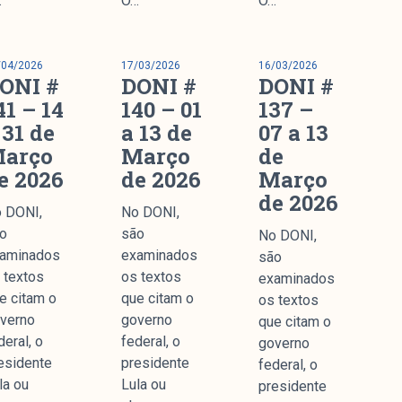
…
O…
O…
nstitucional
/04/2026
17/03/2026
16/03/2026
ssa História
ONI #
DONI #
DONI #
ssão
41 – 14
140 – 01
137 –
todologia
 31 de
a 13 de
07 a 13
uipe
arço
Março
de
e 2026
de 2026
Março
 Mídia
de 2026
cerias
 DONI,
No DONI,
ntato
o
são
No DONI,
aminados
examinados
são
 textos
os textos
examinados
e citam o
que citam o
os textos
verno
governo
que citam o
Parceria
deral, o
federal, o
governo
esidente
presidente
federal, o
la ou
Lula ou
presidente