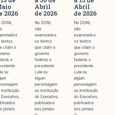
 15 de
a 30 de
a 15 de
aio
Abril
Abril
e 2026
de 2026
de 2026
 DONI,
No DONI,
No DONI,
o
são
são
aminados
examinados
examinados
 textos
os textos
os textos
e citam o
que citam o
que citam o
verno
governo
governo
deral, o
federal, o
federal, o
esidente
presidente
presidente
la ou
Lula ou
Lula ou
gum
algum
algum
rsonagem
personagem
personagem
 instituição
ou instituição
ou instituição
 Executivo,
do Executivo,
do Executivo,
blicados
publicados
publicados
s jornais
nos jornais
nos jornais