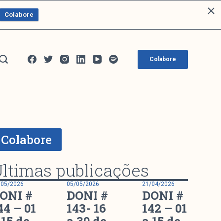
Colabore
Colabore
Colabore
ltimas publicações
/05/2026
05/05/2026
21/04/2026
ONI #
DONI #
DONI #
44 – 01
143- 16
142 – 01