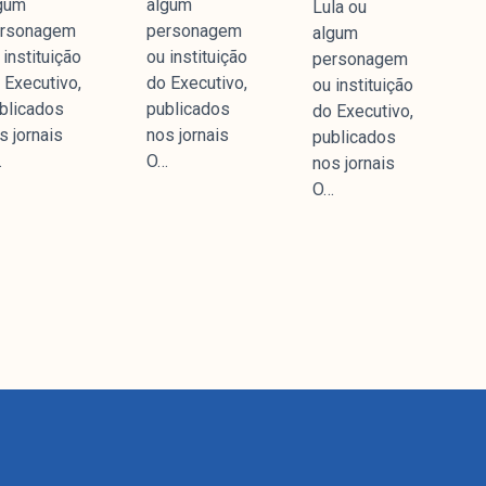
gum
algum
Lula ou
rsonagem
personagem
algum
 instituição
ou instituição
personagem
 Executivo,
do Executivo,
ou instituição
blicados
publicados
do Executivo,
s jornais
nos jornais
publicados
…
O…
nos jornais
O…