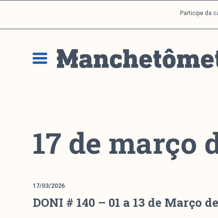
P
Participe da 
u
l
a
r
p
a
r
a
o
c
17 de março 
o
n
t
e
ú
17/03/2026
d
DONI # 140 – 01 a 13 de Março d
o