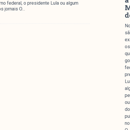
a
o federal, o presidente Lula ou algum
M
s jornais O…
d
No
sã
ex
os
qu
go
fe
pr
Lu
al
pe
ou
do
pu
no