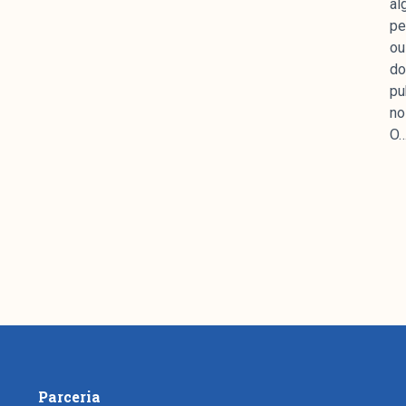
al
mpanhamento da cobertura da grande mídia sobre
pe
uzido pelo Laboratório de Estudos de Mídia e
ou
em registro no Diretório de Grupos de Pesquisa
do
e Estudos Sociais e Políticos (IESP) da
pu
Janeiro (UERJ). O Manchetômetro não tem filiação
no
s.
O
Parceria