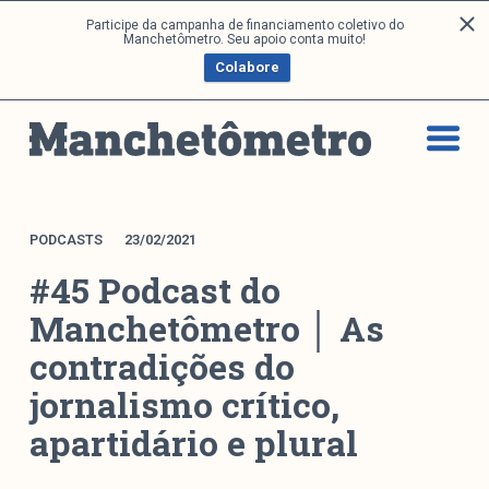
P
Participe da campanha de financiamento coletivo do
Análises
Manchetômetro. Seu apoio conta muito!
u
Colabore
l
a
Artigos e Capítulos
r
DONI
p
PNR
a
Série M
r
a
Boletim M
PODCASTS
23/02/2021
o
Podcasts
#45 Podcast do
c
M Facebook
o
Manchetômetro │ As
M Instagram
n
contradições do
Livros
t
e
jornalismo crítico,
ú
Arquivos
apartidário e plural
d
o