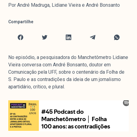
Mediómetro
Por André Madruga, Lidiane Vieira e André Bonsanto
Política Externa Brasileira
Boletim da Pluralidade M
Compartilhe
Entrevistas M
Institucional
No episódio, a pesquisadora do Manchetômetro Lidiane
Vieira conversa com André Bonsanto, doutor em
Nossa História
Comunicação pela UFF, sobre o centenário da Folha de
Missão
S. Paulo e as contradições da ideia de um jornalismo
Metodologia
apartidário, crítico, e plural.
Equipe
Na Mídia
Parcerias
Contato