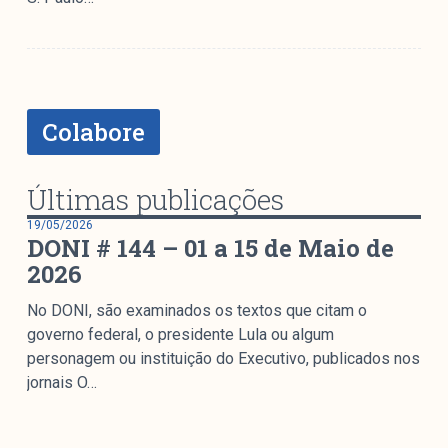
Mediómetro
Política Externa Brasileira
Boletim da Pluralidade M
Entrevistas M
Colabore
Institucional
Últimas publicações
Nossa História
19/05/2026
DONI # 144 – 01 a 15 de Maio de
Missão
2026
Metodologia
Equipe
No DONI, são examinados os textos que citam o
governo federal, o presidente Lula ou algum
Na Mídia
personagem ou instituição do Executivo, publicados nos
Parcerias
jornais O…
Contato