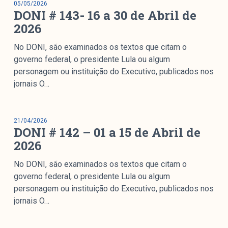
05/05/2026
colabore
DONI # 143- 16 a 30 de Abril de
2026
No DONI, são examinados os textos que citam o
O Manchetômetro é um site de acompanhamento da
governo federal, o presidente Lula ou algum
cobertura da grande mídia sobre temas de economia e
personagem ou instituição do Executivo, publicados nos
política produzido pelo Laboratório de Estudos de Mídia
jornais O…
e Esfera Pública (LEMEP). O LEMEP tem registro no
Diretório de Grupos de Pesquisa do CNPq e é sediado
no Instituto de Estudos Sociais e Políticos (IESP) da
21/04/2026
DONI # 142 – 01 a 15 de Abril de
Universidade do Estado do Rio de Janeiro (UERJ). O
Manchetômetro não tem filiação com partidos ou grupos
2026
econômicos.
No DONI, são examinados os textos que citam o
governo federal, o presidente Lula ou algum
Parceria
personagem ou instituição do Executivo, publicados nos
jornais O…