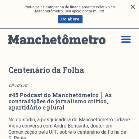
P
Participe da campanha de financiamento coletivo do
Análises
Manchetômetro. Seu apoio conta muito!
u
Colabore
l
a
Artigos e Capítulos
r
DONI
p
PNR
a
Série M
r
a
Boletim M
Centenário da Folha
o
Podcasts
c
M Facebook
23/02/2021
o
#45 Podcast do Manchetômetro │ As
M Instagram
n
contradições do jornalismo crítico,
Livros
t
apartidário e plural
e
ú
Arquivos
No episódio, a pesquisadora do Manchetômetro Lidiane
d
Vieira conversa com André Bonsanto, doutor em
Comunicação pela UFF, sobre o centenário da Folha de
o
S. Paulo…