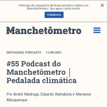
P
Participe da campanha de financiamento coletivo do
Análises
Manchetômetro. Seu apoio conta muito!
u
Colabore
l
a
Artigos e Capítulos
r
DONI
p
PNR
a
Série M
r
a
Boletim M
DESTAQUES
,
PODCASTS
11/05/2021
o
Podcasts
#55 Podcast do
c
M Facebook
o
Manchetômetro │
M Instagram
n
Pedalada climática
Livros
t
e
ú
Arquivos
Por André Madruga, Eduardo Barbabela e Marianna
d
Albuquerque
o