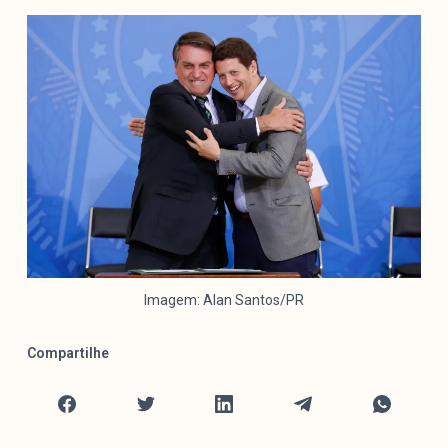
Mediómetro
Política Externa Brasileira
Boletim da Pluralidade M
Entrevistas M
Institucional
Nossa História
Missão
Metodologia
Imagem: Alan Santos/PR
Equipe
Na Mídia
Compartilhe
Parcerias
Contato