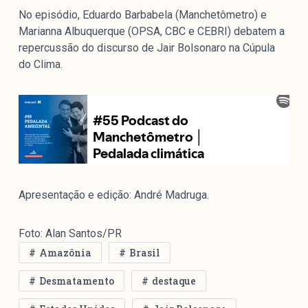
colabore
No episódio, Eduardo Barbabela (Manchetômetro) e
Marianna Albuquerque (OPSA, CBC e CEBRI) debatem a
repercussão do discurso de Jair Bolsonaro na Cúpula
do Clima.
O Manchetômetro é um site de acompanhamento da
cobertura da grande mídia sobre temas de economia e
política produzido pelo Laboratório de Estudos de Mídia
e Esfera Pública (LEMEP). O LEMEP tem registro no
Diretório de Grupos de Pesquisa do CNPq e é sediado
no Instituto de Estudos Sociais e Políticos (IESP) da
Universidade do Estado do Rio de Janeiro (UERJ). O
Manchetômetro não tem filiação com partidos ou grupos
Apresentação e edição: André Madruga.
econômicos.
Foto: Alan Santos/PR
Parceria
Amazônia
Brasil
Desmatamento
destaque