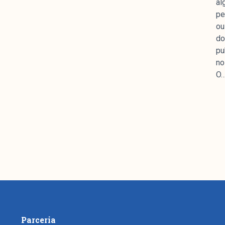
al
mpanhamento da cobertura da grande mídia sobre
pe
uzido pelo Laboratório de Estudos de Mídia e
ou
em registro no Diretório de Grupos de Pesquisa
do
e Estudos Sociais e Políticos (IESP) da
pu
Janeiro (UERJ). O Manchetômetro não tem filiação
no
s.
O
Parceria