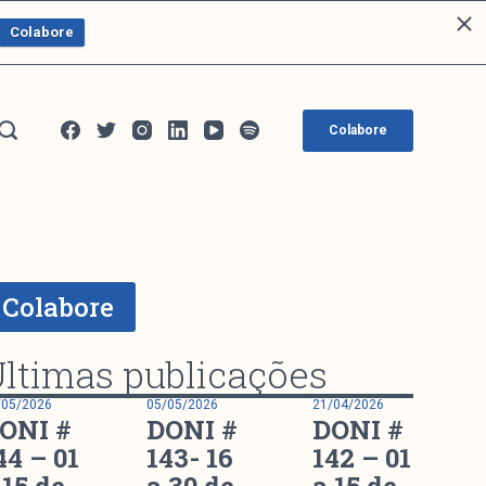
Colabore
Colabore
Colabore
ltimas publicações
/05/2026
05/05/2026
21/04/2026
ONI #
DONI #
DONI #
44 – 01
143- 16
142 – 01