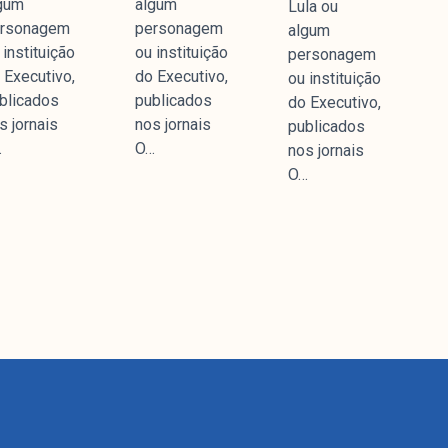
gum
algum
Lula ou
rsonagem
personagem
algum
 instituição
ou instituição
personagem
 Executivo,
do Executivo,
ou instituição
blicados
publicados
do Executivo,
s jornais
nos jornais
publicados
…
O…
nos jornais
O…