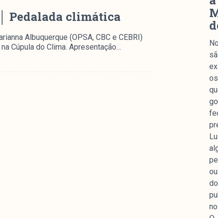
a
M
│ Pedalada climática
d
arianna Albuquerque (OPSA, CBC e CEBRI)
No
 na Cúpula do Clima. Apresentação…
sã
ex
os
qu
go
fe
pr
Lu
al
pe
ou
do
pu
no