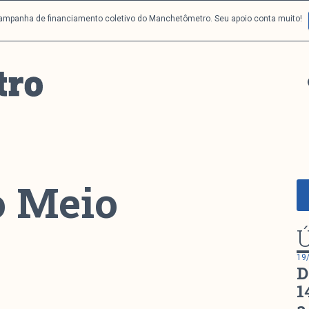
campanha de financiamento coletivo do Manchetômetro. Seu apoio conta muito!
o Meio
Ú
19
D
1