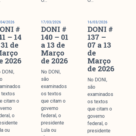
…
O…
O…
nstitucional
/04/2026
17/03/2026
16/03/2026
ssa História
ONI #
DONI #
DONI #
ssão
41 – 14
140 – 01
137 –
todologia
 31 de
a 13 de
07 a 13
uipe
arço
Março
de
e 2026
de 2026
Março
 Mídia
de 2026
cerias
 DONI,
No DONI,
ntato
o
são
No DONI,
aminados
examinados
são
 textos
os textos
examinados
e citam o
que citam o
os textos
verno
governo
que citam o
Parceria
deral, o
federal, o
governo
esidente
presidente
federal, o
la ou
Lula ou
presidente