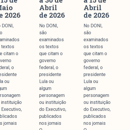
 15 de
a 30 de
a 15 de
aio
Abril
Abril
e 2026
de 2026
de 2026
 DONI,
No DONI,
No DONI,
o
são
são
aminados
examinados
examinados
 textos
os textos
os textos
e citam o
que citam o
que citam o
verno
governo
governo
deral, o
federal, o
federal, o
esidente
presidente
presidente
la ou
Lula ou
Lula ou
gum
algum
algum
rsonagem
personagem
personagem
 instituição
ou instituição
ou instituição
 Executivo,
do Executivo,
do Executivo,
blicados
publicados
publicados
s jornais
nos jornais
nos jornais