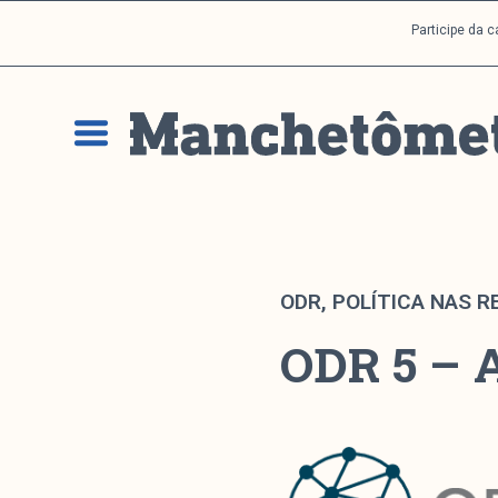
P
Participe da 
u
l
a
r
p
a
r
a
o
c
ODR
,
POLÍTICA NAS R
o
ODR 5 – 
n
t
e
ú
d
o