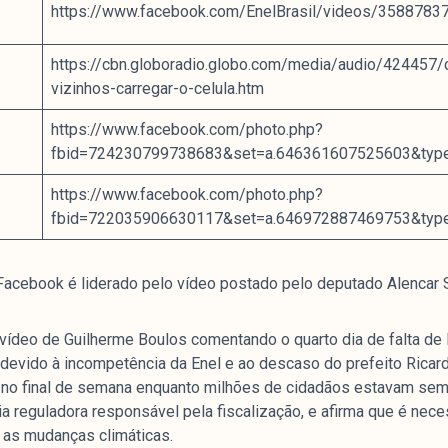
https://www.facebook.com/EnelBrasil/videos/358878
https://cbn.globoradio.globo.com/media/audio/424457/
e
vizinhos-carregar-o-celula.htm
https://www.facebook.com/photo.php?
fbid=724230799738683&set=a.646361607525603&typ
mpanhamento da cobertura da grande mídia sobre
uzido pelo Laboratório de Estudos de Mídia e
https://www.facebook.com/photo.php?
em registro no Diretório de Grupos de Pesquisa
fbid=722035906630117&set=a.646972887469753&typ
e Estudos Sociais e Políticos (IESP) da
Janeiro (UERJ). O Manchetômetro não tem filiação
 Facebook é liderado pelo vídeo postado pelo deputado Alencar 
s.
vídeo de Guilherme Boulos comentando o quarto dia de falta de
 devido à incompetência da Enel e ao descaso do prefeito Ricar
 no final de semana enquanto milhões de cidadãos estavam sem 
ia reguladora responsável pela fiscalização, e afirma que é nece
 as mudanças climáticas.