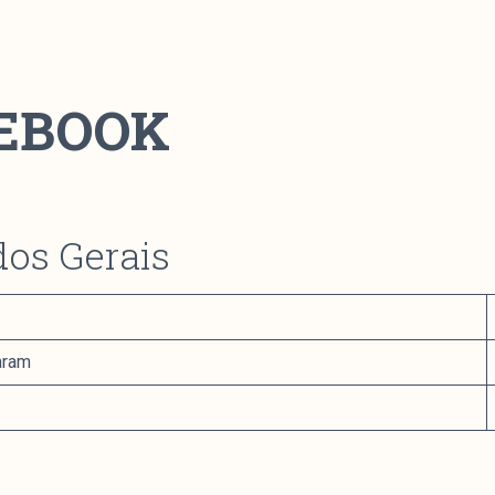
EBOOK
dos Gerais
aram