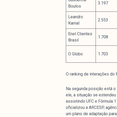
3.197
Livros
Boulos
Leandro
2.553
colabor
Karnal
Enel Clientes
1.708
Brasil
O Manchetômetro é um site de aco
temas de economia e política prod
O Globo
1.703
Esfera Pública (LEMEP). O LEMEP t
do CNPq e é sediado no Instituto d
Universidade do Estado do Rio de 
O ranking de interações do
com partidos ou grupos econômico
Na segunda posição está o 
ele, a situação se estendeu
assistindo UFC e Fórmula 1
oficializou a ARCESP, agênc
um plano de adaptação para