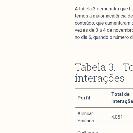
A tabela 2 demonstra que h
temos a maior incidência de
conteúdo, que aumentaram o
vezes de 3 a 4 de novembro
no dia 6, quando o número d
Análises
Tabela 3. .
Artigos e Capítulos
interações
DONI
PNR
Total de
Série M
Perfil
Interaçõ
Boletim M
Podcasts
Alencar
4.051
M Facebook
Santana
M Instagram
Guilherme