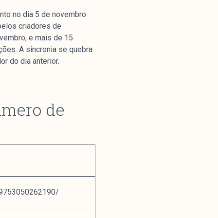
nto no dia 5 de novembro
pelos criadores de
ovembro, e mais de 15
ões. A sincronia se quebra
r do dia anterior.
nstitucional
número de
ssa História
ssão
todologia
uipe
 Mídia
cerias
39753050262190/
ntato