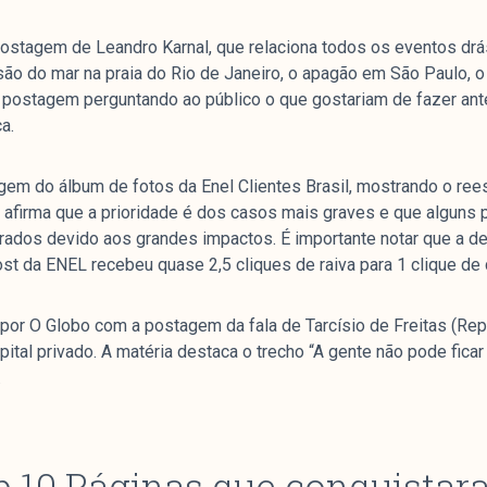
 postagem de Leandro Karnal, que relaciona todos os eventos dr
ão do mar na praia do Rio de Janeiro, o apagão em São Paulo, o
 a postagem perguntando ao público o que gostariam de fazer an
a.
gem do álbum de fotos da Enel Clientes Brasil, mostrando o re
a afirma que a prioridade é dos casos mais graves e que algun
rados devido aos grandes impactos. É importante notar que a d
post da ENEL recebeu quase 2,5 cliques de raiva para 1 clique de 
por O Globo com a postagem da fala de Tarcísio de Freitas (Rep
ital privado. A matéria destaca o trecho “A gente não pode fica
.
op 10 Páginas que conquista