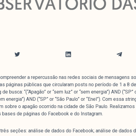
a compreender a repercussão nas redes sociais de mensagens s
as páginas públicas que circularam posts no período de 1 a 8 
ng de busca: “(“Apagão” or “sem luz” or “sem energia”) AND (“SP” o
sem energia”) AND (“SP” or “São Paulo” or “Enel”). Com essa str
m sobre o apagão ocorrido na cidade de São Paulo. Realizamos 
s bases de páginas do Facebook e do Instagram.
m três seções: análise de dados do Facebook; análise de dados 