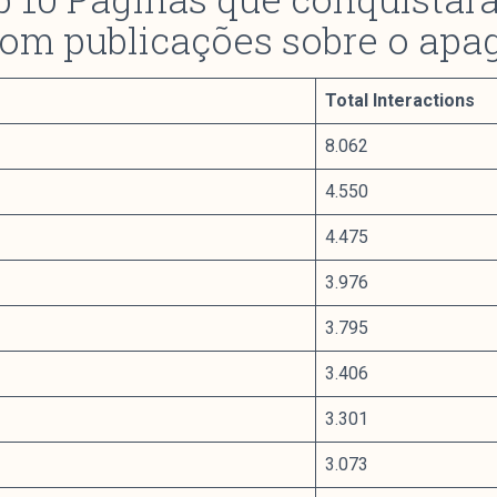
com publicações sobre o apa
Total Interactions
8.062
4.550
4.475
3.976
3.795
3.406
3.301
3.073