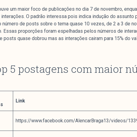
ouve um maior foco de publicações no dia 7 de novembro, enqua
 interações. O padrão interessa pois indica indução do assunto 
 número de posts sobre o tema quase 10 vezes, de 2 a 3 de n
. Essas proporções foram espelhadas pelos números de interaç
e posts quase dobrou mas as interações cairam para 15% do valo
Arquivos
I
 Top 5 postagens com maior 
Mediómetro
No
Política Externa Brasileira
Mi
Boletim da Pluralidade M
Me
Entrevistas M
Eq
Link
es
Na
Par
https://www.facebook.com/AlencarBraga13/videos/13
Co