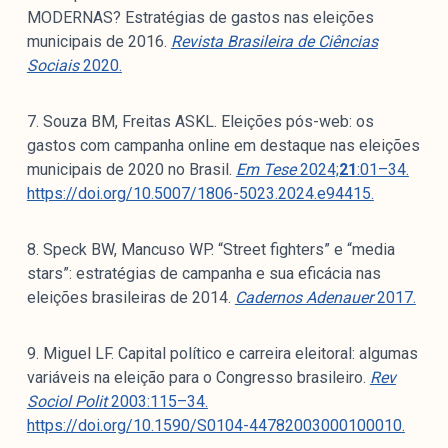
MODERNAS? Estratégias de gastos nas eleições
municipais de 2016.
Revista Brasileira de Ciências
Sociais
2020.
7. Souza BM, Freitas ASKL. Eleições pós-web: os
gastos com campanha online em destaque nas eleições
municipais de 2020 no Brasil.
Em Tese
2024;
21
:01–34.
https://doi.org/10.5007/1806-5023.2024.e94415.
8. Speck BW, Mancuso WP. “Street fighters” e “media
stars”: estratégias de campanha e sua eficácia nas
eleições brasileiras de 2014.
Cadernos Adenauer
2017.
9. Miguel LF. Capital político e carreira eleitoral: algumas
variáveis na eleição para o Congresso brasileiro.
Rev
Sociol Polit
2003:115–34.
https://doi.org/10.1590/S0104-44782003000100010.