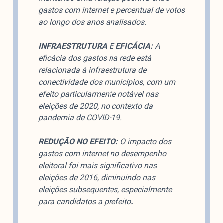
colabore
gastos com internet e percentual de votos
ao longo dos anos analisados.
INFRAESTRUTURA E EFICÁCIA:
A
O Manchetômetro é um site de acompanhamento da
eficácia dos gastos na rede está
cobertura da grande mídia sobre temas de economia e
relacionada à infraestrutura de
política produzido pelo Laboratório de Estudos de Mídia
conectividade dos municípios, com um
e Esfera Pública (LEMEP). O LEMEP tem registro no
efeito particularmente notável nas
Diretório de Grupos de Pesquisa do CNPq e é sediado
eleições de 2020, no contexto da
no Instituto de Estudos Sociais e Políticos (IESP) da
pandemia de COVID-19.
Universidade do Estado do Rio de Janeiro (UERJ). O
Manchetômetro não tem filiação com partidos ou grupos
REDUÇÃO NO EFEITO:
O impacto dos
econômicos.
gastos com internet no desempenho
eleitoral foi mais significativo nas
Parceria
eleições de 2016, diminuindo nas
eleições subsequentes, especialmente
para candidatos a prefeito
.