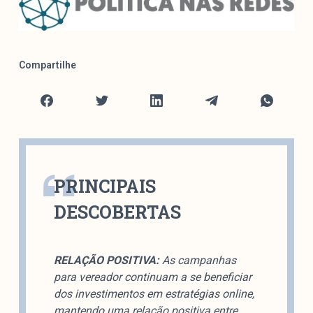
Mediómetro
Política Externa Brasileira
Boletim da Pluralidade M
Compartilhe
Entrevistas M
Institucional
Nossa História
Missão
PRINCIPAIS
Metodologia
DESCOBERTAS
Equipe
Na Mídia
Parcerias
RELAÇÃO POSITIVA:
As campanhas
Contato
para vereador continuam a se beneficiar
dos investimentos em estratégias online,
mantendo uma relação positiva entre