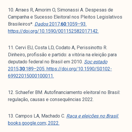
10. Arraes R, Amorim O, Simonassi A. Despesas de
Campanha e Sucesso Eleitoral nos Pleitos Legislativos
Brasileiros*.
Dados
2017;
60
:1059–93.
https://doi.org/10.1590/001152582017142.
11. Cervi EU, Costa LD, Codato A, Perissinotto R.
Dinheiro, profissão e partido: a vitória na eleição para
deputado federal no Brasil em 2010.
Soc estado
2015;
30
:189–205. https://doi.org/10.1590/S0102-
69922015000100011.
12. Schaefer BM. Autofinanciamento eleitoral no Brasil:
regulação, causas e consequências 2022.
13. Campos LA, Machado C.
Raça e eleições no Brasil
.
books.google.com; 2022.