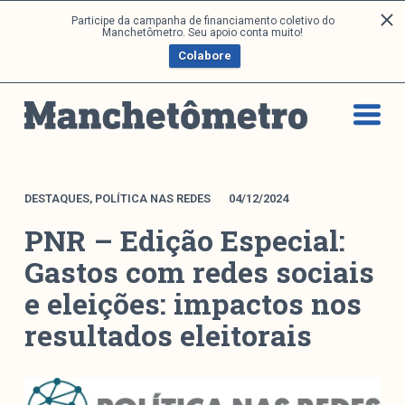
P
Participe da campanha de financiamento coletivo do
Análises
Manchetômetro. Seu apoio conta muito!
u
Colabore
l
a
Artigos e Capítulos
r
DONI
p
PNR
a
Série M
r
a
Boletim M
DESTAQUES
,
POLÍTICA NAS REDES
04/12/2024
o
Podcasts
PNR – Edição Especial:
c
M Facebook
o
Gastos com redes sociais
M Instagram
n
e eleições: impactos nos
Livros
t
e
resultados eleitorais
ú
Arquivos
d
o