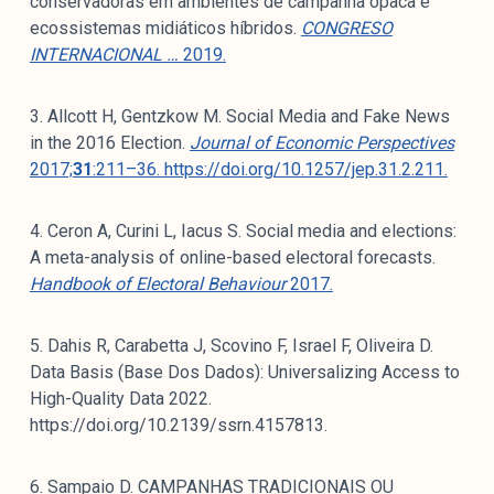
conservadoras em ambientes de campanha opaca e
ecossistemas midiáticos híbridos.
CONGRESO
INTERNACIONAL …
2019.
3. Allcott H, Gentzkow M. Social Media and Fake News
in the 2016 Election.
Journal of Economic Perspectives
2017;
31
:211–36. https://doi.org/10.1257/jep.31.2.211.
4. Ceron A, Curini L, Iacus S. Social media and elections:
A meta-analysis of online-based electoral forecasts.
Handbook of Electoral Behaviour
2017.
5. Dahis R, Carabetta J, Scovino F, Israel F, Oliveira D.
Data Basis (Base Dos Dados): Universalizing Access to
High-Quality Data 2022.
https://doi.org/10.2139/ssrn.4157813.
6. Sampaio D. CAMPANHAS TRADICIONAIS OU