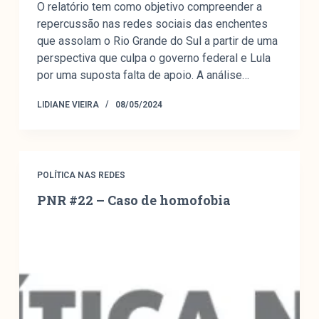
O relatório tem como objetivo compreender a
colabore
repercussão nas redes sociais das enchentes
que assolam o Rio Grande do Sul a partir de uma
perspectiva que culpa o governo federal e Lula
por uma suposta falta de apoio. A análise…
O Manchetômetro é um site de acompanhamento da
cobertura da grande mídia sobre temas de economia e
LIDIANE VIEIRA
08/05/2024
política produzido pelo Laboratório de Estudos de Mídia
e Esfera Pública (LEMEP). O LEMEP tem registro no
Diretório de Grupos de Pesquisa do CNPq e é sediado
no Instituto de Estudos Sociais e Políticos (IESP) da
POLÍTICA NAS REDES
Universidade do Estado do Rio de Janeiro (UERJ). O
PNR #22 – Caso de homofobia
Manchetômetro não tem filiação com partidos ou grupos
econômicos.
Parceria