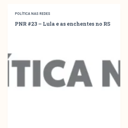
Mediómetro
Política Externa Brasileira
POLÍTICA NAS REDES
Boletim da Pluralidade M
PNR #23 – Lula e as enchentes no RS
Entrevistas M
Institucional
Nossa História
Missão
Metodologia
Equipe
Na Mídia
Parcerias
Contato