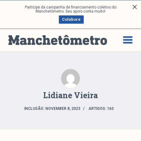
P
Participe da campanha de financiamento coletivo do
Análises
Manchetômetro. Seu apoio conta muito!
u
Colabore
l
a
Artigos e Capítulos
r
DONI
p
PNR
a
Série M
r
a
Boletim M
o
Podcasts
c
M Facebook
o
Lidiane Vieira
M Instagram
n
Livros
t
INCLUSÃO: NOVEMBER 8, 2023
ARTIGOS: 163
e
ú
Arquivos
d
o