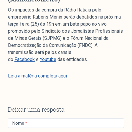
Mediómetro
Os impactos da compra da Rádio Itatiaia pelo
Política Externa Brasileira
empresário Rubens Menin serão debatidos na próxima
Boletim da Pluralidade M
terça-feira (25) às 19h em um bate papo ao vivo
Entrevistas M
promovido pelo Sindicato dos Jornalistas Profissionais
de Minas Gerais (SJPMG) e o Fórum Nacional da
Institucional
Democratização da Comunicação (FNDC). A
transmissão será pelos canais
do
Facebook
e
Youtube
das entidades.
Nossa História
Missão
Leia a matéria completa aqui
Metodologia
Equipe
Na Mídia
Parcerias
Deixar uma resposta
Contato
Nome
*