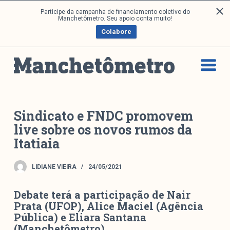
P
Participe da campanha de financiamento coletivo do
Análises
Manchetômetro. Seu apoio conta muito!
u
Colabore
l
a
Artigos e Capítulos
r
DONI
p
PNR
a
Série M
r
a
Boletim M
Sindicato e FNDC promovem
o
live sobre os novos rumos da
Podcasts
c
Itatiaia
M Facebook
o
M Instagram
n
LIDIANE VIEIRA
24/05/2021
Livros
t
e
Debate terá a participação de Nair
ú
Arquivos
Prata (UFOP), Alice Maciel (Agência
d
Pública) e Eliara Santana
o
(Manchetômetro)