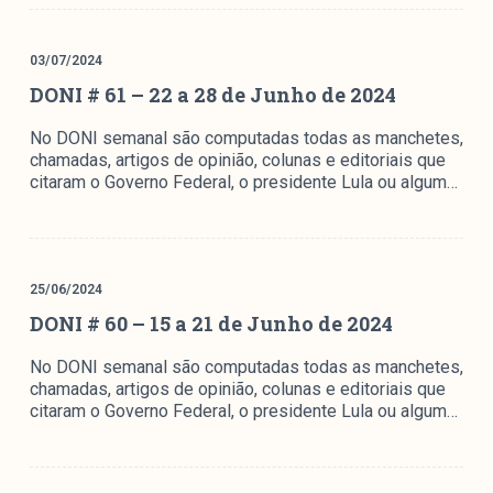
Mediómetro
Política Externa Brasileira
03/07/2024
Boletim da Pluralidade M
DONI # 61 – 22 a 28 de Junho de 2024
Entrevistas M
No DONI semanal são computadas todas as manchetes,
chamadas, artigos de opinião, colunas e editoriais que
Institucional
citaram o Governo Federal, o presidente Lula ou algum…
Nossa História
Missão
25/06/2024
Metodologia
DONI # 60 – 15 a 21 de Junho de 2024
Equipe
No DONI semanal são computadas todas as manchetes,
Na Mídia
chamadas, artigos de opinião, colunas e editoriais que
Parcerias
citaram o Governo Federal, o presidente Lula ou algum…
Contato