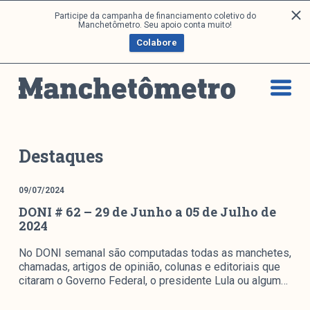
P
Participe da campanha de financiamento coletivo do
Análises
Manchetômetro. Seu apoio conta muito!
u
Colabore
l
a
Artigos e Capítulos
r
DONI
p
PNR
a
Série M
r
a
Boletim M
Destaques
o
Podcasts
c
M Facebook
09/07/2024
o
DONI # 62 – 29 de Junho a 05 de Julho de
M Instagram
n
2024
Livros
t
e
No DONI semanal são computadas todas as manchetes,
ú
Arquivos
chamadas, artigos de opinião, colunas e editoriais que
d
citaram o Governo Federal, o presidente Lula ou algum…
o