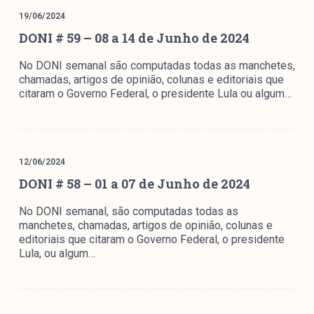
colabore
19/06/2024
DONI # 59 – 08 a 14 de Junho de 2024
No DONI semanal são computadas todas as manchetes,
O Manchetômetro é um site de acompanhamento da
chamadas, artigos de opinião, colunas e editoriais que
citaram o Governo Federal, o presidente Lula ou algum…
cobertura da grande mídia sobre temas de economia e
política produzido pelo Laboratório de Estudos de Mídia
e Esfera Pública (LEMEP). O LEMEP tem registro no
Diretório de Grupos de Pesquisa do CNPq e é sediado
no Instituto de Estudos Sociais e Políticos (IESP) da
12/06/2024
Universidade do Estado do Rio de Janeiro (UERJ). O
DONI # 58 – 01 a 07 de Junho de 2024
Manchetômetro não tem filiação com partidos ou grupos
No DONI semanal, são computadas todas as
econômicos.
manchetes, chamadas, artigos de opinião, colunas e
editoriais que citaram o Governo Federal, o presidente
Parceria
Lula, ou algum…