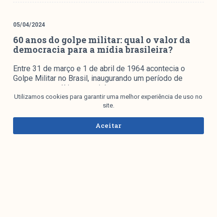
05/04/2024
60 anos do golpe militar: qual o valor da
democracia para a mídia brasileira?
Entre 31 de março e 1 de abril de 1964 acontecia o
Golpe Militar no Brasil, inaugurando um período de
retrocesso político e social que…
Utilizamos cookies para garantir uma melhor experiência de uso no
site.
Aceitar
02/04/2024
DONI # 48 – 23 a 29 de março de 2024
No DONI semanal, são computadas todas as
manchetes, chamadas, artigos de opinião, colunas e
editoriais que citaram o Governo Federal, o presidente
Luiz Inácio Lula…