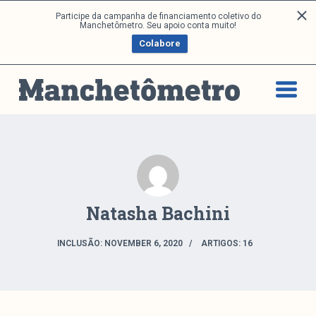
P
Participe da campanha de financiamento coletivo do
Análises
Manchetômetro. Seu apoio conta muito!
u
Colabore
l
a
Artigos e Capítulos
r
DONI
p
PNR
a
Série M
r
a
Boletim M
o
Podcasts
c
M Facebook
o
Natasha Bachini
M Instagram
n
Livros
t
INCLUSÃO: NOVEMBER 6, 2020
ARTIGOS: 16
e
ú
Arquivos
d
o