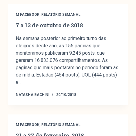
Mediómetro
Política Externa Brasileira
M FACEBOOK
,
RELATÓRIO SEMANAL
Boletim da Pluralidade M
7 a 13 de outubro de 2018
Entrevistas M
Na semana posterior ao primeiro turno das
Institucional
eleições deste ano, as 155 páginas que
monitoramos publicaram 9.245 posts, que
geraram 16.833.076 compartilhamentos. As
Nossa História
páginas que mais postaram no período foram as
de mídia: Estadão (454 posts), UOL (444 posts)
Missão
e…
Metodologia
Equipe
NATASHA BACHINI
20/10/2018
Na Mídia
Parcerias
Contato
M FACEBOOK
,
RELATÓRIO SEMANAL
21 a 27 de fevereiro, 2018