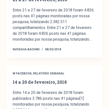
colabore
Entre 21 e 27 de fevereiro de 2018 foram 4.826
posts nas 41 páginas monitoradas por nossa
pesquisa, totalizando 2.382.511
O Manchetômetro é um site de acompanhamento da
compartilhamentos. Entre 21 e 27 de fevereiro
cobertura da grande mídia sobre temas de economia e
de 2018 foram 4.826 posts nas 41 páginas
política produzido pelo Laboratório de Estudos de Mídia
monitoradas por nossa pesquisa, totalizando…
e Esfera Pública (LEMEP). O LEMEP tem registro no
NATASHA BACHINI
08/03/2018
Diretório de Grupos de Pesquisa do CNPq e é sediado
no Instituto de Estudos Sociais e Políticos (IESP) da
Universidade do Estado do Rio de Janeiro (UERJ). O
Manchetômetro não tem filiação com partidos ou grupos
econômicos.
M FACEBOOK
,
RELATÓRIO SEMANAL
14 a 20 de fevereiro, 2018
Parceria
Entre 14 e 20 de fevereiro de 2018 foram
publicados 3.786 posts nas 41 páginas[1]
monitoradas por nossa pesquisa, totalizando