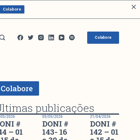
Colabore
Colabore
Colabore
ltimas publicações
/05/2026
05/05/2026
21/04/2026
ONI #
DONI #
DONI #
44 – 01
143- 16
142 – 01