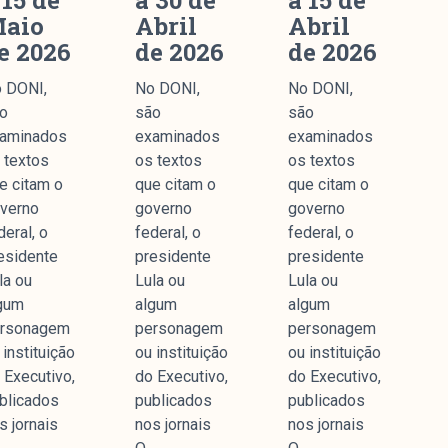
 15 de
a 30 de
a 15 de
aio
Abril
Abril
e 2026
de 2026
de 2026
 DONI,
No DONI,
No DONI,
o
são
são
aminados
examinados
examinados
 textos
os textos
os textos
e citam o
que citam o
que citam o
verno
governo
governo
deral, o
federal, o
federal, o
esidente
presidente
presidente
la ou
Lula ou
Lula ou
gum
algum
algum
rsonagem
personagem
personagem
 instituição
ou instituição
ou instituição
 Executivo,
do Executivo,
do Executivo,
blicados
publicados
publicados
s jornais
nos jornais
nos jornais