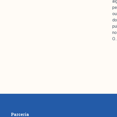
al
mpanhamento da cobertura da grande mídia sobre
pe
uzido pelo Laboratório de Estudos de Mídia e
ou
em registro no Diretório de Grupos de Pesquisa
do
e Estudos Sociais e Políticos (IESP) da
pu
Janeiro (UERJ). O Manchetômetro não tem filiação
no
s.
O
Parceria