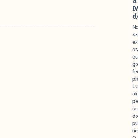
a
M
d
No
sã
ex
os
qu
go
fe
pr
Lu
al
pe
ou
do
pu
no