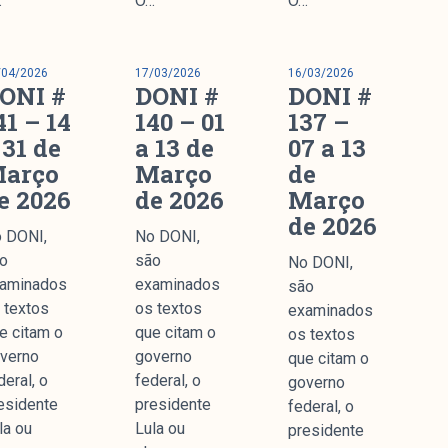
…
O…
O…
nstitucional
/04/2026
17/03/2026
16/03/2026
ssa História
ONI #
DONI #
DONI #
ssão
41 – 14
140 – 01
137 –
todologia
 31 de
a 13 de
07 a 13
uipe
arço
Março
de
e 2026
de 2026
Março
 Mídia
de 2026
cerias
 DONI,
No DONI,
ntato
o
são
No DONI,
aminados
examinados
são
 textos
os textos
examinados
e citam o
que citam o
os textos
verno
governo
que citam o
Parceria
deral, o
federal, o
governo
esidente
presidente
federal, o
la ou
Lula ou
presidente