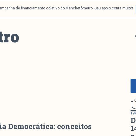
campanha de financiamento coletivo do Manchetômetro. Seu apoio conta muito!
Ú
19
D
ia Democrática: conceitos
1