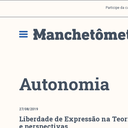
P
Participe da 
u
l
a
r
p
a
r
a
o
c
Autonomia
o
n
t
e
ú
27/08/2019
d
Liberdade de Expressão na Teor
o
e perspectivas