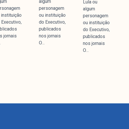
gum
algum
Lula ou
rsonagem
personagem
algum
 instituição
ou instituição
personagem
 Executivo,
do Executivo,
ou instituição
blicados
publicados
do Executivo,
s jornais
nos jornais
publicados
…
O…
nos jornais
O…