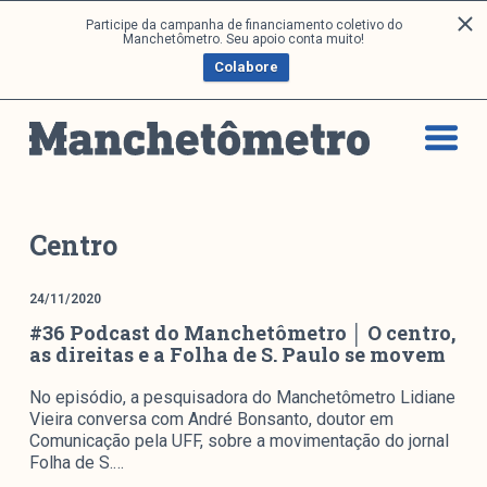
P
Participe da campanha de financiamento coletivo do
Análises
Manchetômetro. Seu apoio conta muito!
u
Colabore
l
a
Artigos e Capítulos
r
DONI
p
PNR
a
Série M
r
a
Boletim M
Centro
o
Podcasts
c
M Facebook
24/11/2020
o
#36 Podcast do Manchetômetro │ O centro,
M Instagram
n
as direitas e a Folha de S. Paulo se movem
Livros
t
e
No episódio, a pesquisadora do Manchetômetro Lidiane
ú
Arquivos
Vieira conversa com André Bonsanto, doutor em
d
Comunicação pela UFF, sobre a movimentação do jornal
Folha de S.…
o