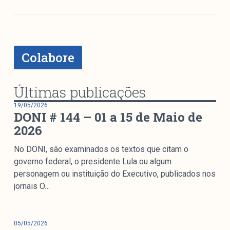
Mediómetro
Política Externa Brasileira
Boletim da Pluralidade M
Entrevistas M
Colabore
Institucional
Últimas publicações
19/05/2026
DONI # 144 – 01 a 15 de Maio de
Nossa História
2026
Missão
Metodologia
No DONI, são examinados os textos que citam o
Equipe
governo federal, o presidente Lula ou algum
Na Mídia
personagem ou instituição do Executivo, publicados nos
jornais O…
Parcerias
Contato
05/05/2026