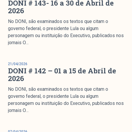
DONI # 143- 16 a 30 de Abril de
colabore
2026
No DONI, são examinados os textos que citam o
governo federal, o presidente Lula ou algum
O Manchetômetro é um site de acompanhamento da
personagem ou instituição do Executivo, publicados nos
cobertura da grande mídia sobre temas de economia e
jornais O…
política produzido pelo Laboratório de Estudos de Mídia
e Esfera Pública (LEMEP). O LEMEP tem registro no
Diretório de Grupos de Pesquisa do CNPq e é sediado
21/04/2026
no Instituto de Estudos Sociais e Políticos (IESP) da
DONI # 142 – 01 a 15 de Abril de
Universidade do Estado do Rio de Janeiro (UERJ). O
2026
Manchetômetro não tem filiação com partidos ou grupos
No DONI, são examinados os textos que citam o
econômicos.
governo federal, o presidente Lula ou algum
personagem ou instituição do Executivo, publicados nos
Parceria
jornais O…
07/04/2026