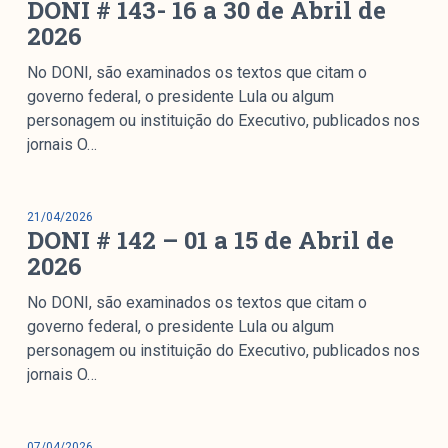
DONI # 143- 16 a 30 de Abril de
colabore
2026
No DONI, são examinados os textos que citam o
governo federal, o presidente Lula ou algum
O Manchetômetro é um site de acompanhamento da
personagem ou instituição do Executivo, publicados nos
cobertura da grande mídia sobre temas de economia e
jornais O…
política produzido pelo Laboratório de Estudos de Mídia
e Esfera Pública (LEMEP). O LEMEP tem registro no
Diretório de Grupos de Pesquisa do CNPq e é sediado
21/04/2026
no Instituto de Estudos Sociais e Políticos (IESP) da
DONI # 142 – 01 a 15 de Abril de
Universidade do Estado do Rio de Janeiro (UERJ). O
2026
Manchetômetro não tem filiação com partidos ou grupos
No DONI, são examinados os textos que citam o
econômicos.
governo federal, o presidente Lula ou algum
personagem ou instituição do Executivo, publicados nos
Parceria
jornais O…
07/04/2026