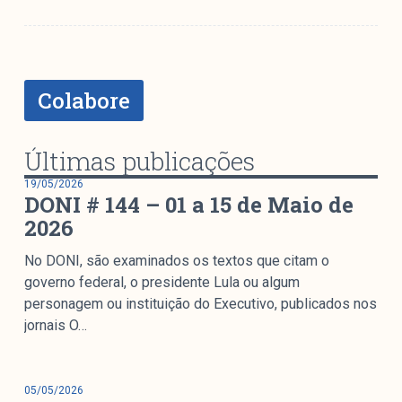
Mediómetro
Política Externa Brasileira
Boletim da Pluralidade M
Entrevistas M
Colabore
Institucional
Últimas publicações
19/05/2026
DONI # 144 – 01 a 15 de Maio de
Nossa História
2026
Missão
Metodologia
No DONI, são examinados os textos que citam o
Equipe
governo federal, o presidente Lula ou algum
Na Mídia
personagem ou instituição do Executivo, publicados nos
jornais O…
Parcerias
Contato
05/05/2026