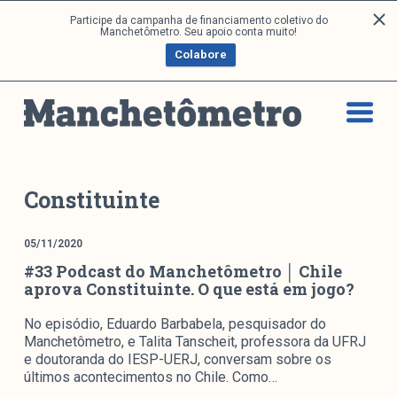
P
Participe da campanha de financiamento coletivo do
Análises
Manchetômetro. Seu apoio conta muito!
u
Colabore
l
a
Artigos e Capítulos
r
DONI
p
PNR
a
Série M
r
a
Boletim M
Constituinte
o
Podcasts
c
M Facebook
05/11/2020
o
#33 Podcast do Manchetômetro │ Chile
M Instagram
n
aprova Constituinte. O que está em jogo?
Livros
t
e
No episódio, Eduardo Barbabela, pesquisador do
ú
Arquivos
Manchetômetro, e Talita Tanscheit, professora da UFRJ
d
e doutoranda do IESP-UERJ, conversam sobre os
últimos acontecimentos no Chile. Como…
o